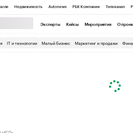
асли
Недвижимость
Autonews
РБК Компании
Телеканал
Р
К Курсы
РБК Life
Тренды
Визионеры
Национальные проекты
Эксперты
Кейсы
Мероприятия
О прое
уб
Исследования
Кредитные рейтинги
Франшизы
Газета
ия
IT и технологии
Малый бизнес
Маркетинг и продажи
Фина
Проверка контрагентов
Политика
Экономика
Бизнес
ы
 «КСД»