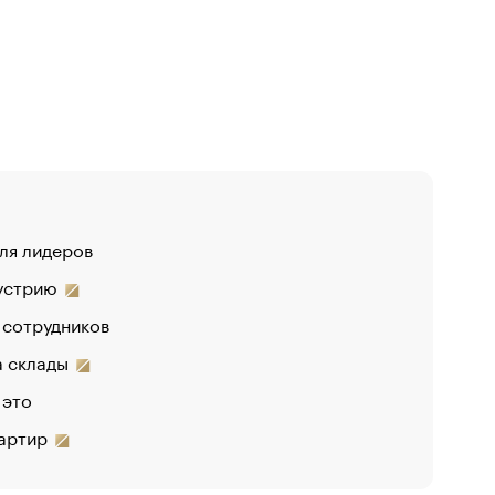
для лидеров
«От спор
дустрию
 сотрудников
на склады
 это
вартир