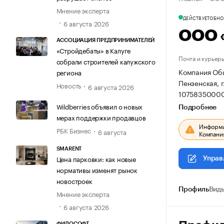
Мнение эксперта
ДЕЙСТВУЕТ
ОБНОВ
6 августа 2026
ООО 
АССОЦИАЦИЯ ПРЕДПРИНИМАТЕЛЕЙ
«Стройдебаты» в Калуге
Почта и курьер
собрали строителей калужского
Компания Общ
региона
Пензенская, г
Новость
6 августа 2026
10758350000
Wildberries объявил о новых
Подробнее
мерах поддержки продавцов
Информац
РБК Бизнес
6 августа
Компания
SMARENT
Цена парковки: как новые
Управ
нормативы изменят рынок
новостроек
Профиль
Виды
Мнение эксперта
6 августа 2026
ФИЛОСОФТ