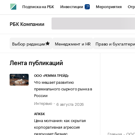
Подписка на РБК
Инвестиции
Мероприятия
Отр
Спорт
Школа управления РБК
РБК Образование
РБ
РБК Компании
Стиль
Крипто
РБК Бизнес-среда
Дискуссионный кл
Выбор редакции
Менеджмент и HR
Право и бухгалтер
Спецпроекты СПб
Конференции СПб
Спецпроекты
Технологии и медиа
Финансы
Рынок наличной валют
Лента публикаций
ООО «РЕММА ТРЕЙД»
Что мешает развитию
премиального сырного рынка в
России
Интервью
6 августа 2026
АПКБК
Цена молчания: как скрытая
корпоративная агрессия
разрушает бизнес
Главная
ООО