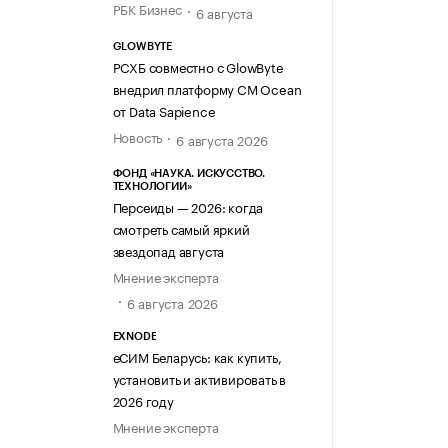
РБК Бизнес
6 августа
GLOWBYTE
РСХБ совместно с GlowByte
внедрил платформу CM Ocean
от Data Sapience
Новость
6 августа 2026
ФОНД «НАУКА. ИСКУССТВО.
ТЕХНОЛОГИИ»
Персеиды — 2026: когда
смотреть самый яркий
звездопад августа
Мнение эксперта
6 августа 2026
EXNODE
еСИМ Беларусь: как купить,
установить и активировать в
2026 году
Мнение эксперта