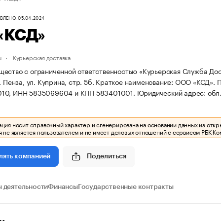
ЛЕНО, 05.04.2024
«КСД»
ы
Курьерская доставка
ество с ограниченной ответственностью «Курьерская Служба Доста
. Пенза, ул. Куприна, стр. 5б.
Краткое наименование: ООО «КСД».
П
10, ИНН 5835069604 и КПП 583401001.
Юридический адрес: обл. П
ия носит справочный характер и сгенерирована на основании данных из откр
 не является пользователем и не имеет деловых отношений с сервисом РБК Ко
Поделиться
лять компанией
 деятельности
Финансы
Государственные контракты