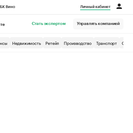
БК Вино
Личный кабинет
Город
Стать экспертом
Управлять компанией
кте
нсы
Недвижимость
Ретейл
Производство
Транспорт
Образ