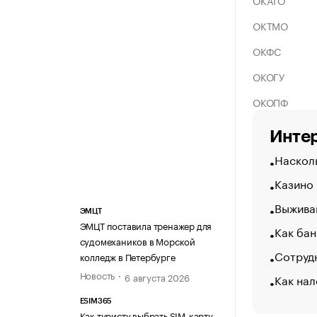
ОКАТО
ОКТМО
ОКФС
ОКОГУ
ОКОПФ
Интер
Насколь
Казино
Выжива
ЭМЦТ
ЭМЦТ поставила тренажер для
Как бан
судомехаников в Морской
Сотрудн
колледж в Петербурге
Новость
6 августа 2026
Как нал
ESIM365
Как туристу выбрать SIM-карту