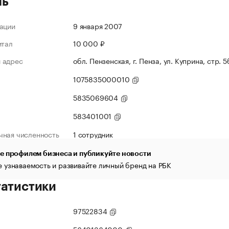
ль
ации
9 января 2007
итал
10 000 ₽
 адрес
обл. Пензенская, г. Пенза, ул. Куприна, стр. 
1075835000010
5835069604
583401001
чная численность
1 сотрудник
е профилем бизнеса и публикуйте новости
 узнаваемость и развивайте личный бренд на РБК
татистики
97522834