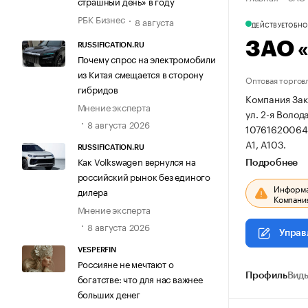
страшный день» в году
РБК Бизнес
8 августа
ДЕЙСТВУЕТ
ОБНОВ
ЗАО 
RUSSIFICATION.RU
Почему спрос на электромобили
из Китая смещается в сторону
Оптовая торгов
гибридов
Компания Зак
Мнение эксперта
ул. 2-я Волод
8 августа 2026
10761620064
А1, А103.
RUSSIFICATION.RU
Как Volkswagen вернулся на
Подробнее
российский рынок без единого
Информац
дилера
Компания
Мнение эксперта
8 августа 2026
Управ
VESPERFIN
Россияне не мечтают о
Профиль
Виды
богатстве: что для нас важнее
больших денег