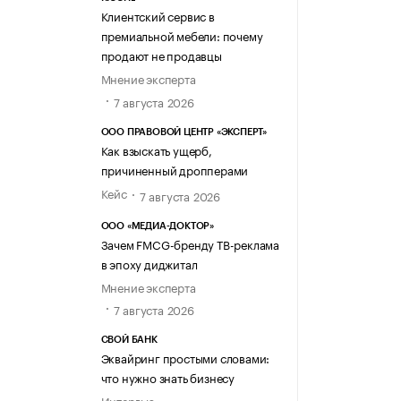
Клиентский сервис в
премиальной мебели: почему
продают не продавцы
Мнение эксперта
7 августа 2026
ООО ПРАВОВОЙ ЦЕНТР «ЭКСПЕРТ»
Как взыскать ущерб,
причиненный дропперами
Кейс
7 августа 2026
ООО «МЕДИА-ДОКТОР»
Зачем FMCG-бренду ТВ-реклама
в эпоху диджитал
Мнение эксперта
7 августа 2026
СВОЙ БАНК
Эквайринг простыми словами:
что нужно знать бизнесу
Интервью