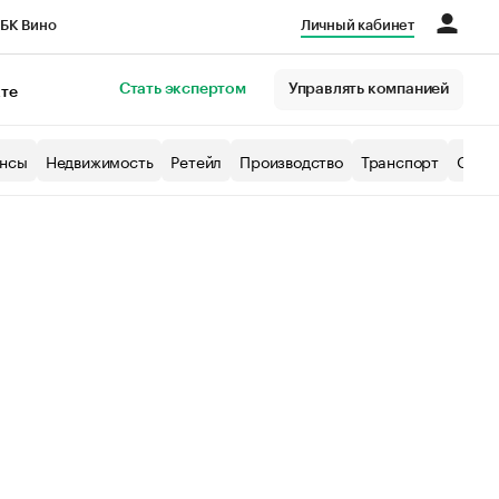
БК Вино
Личный кабинет
Город
Стать экспертом
Управлять компанией
кте
нсы
Недвижимость
Ретейл
Производство
Транспорт
Образ