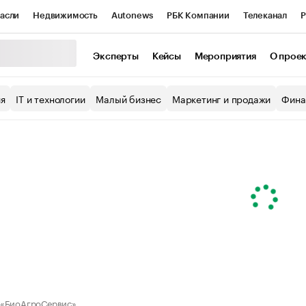
асли
Недвижимость
Autonews
РБК Компании
Телеканал
Р
К Курсы
РБК Life
Тренды
Визионеры
Национальные проекты
Эксперты
Кейсы
Мероприятия
О прое
уб
Исследования
Кредитные рейтинги
Франшизы
Газета
ия
IT и технологии
Малый бизнес
Маркетинг и продажи
Фина
Проверка контрагентов
Политика
Экономика
Бизнес
ы
 «БиоАгроСервис»