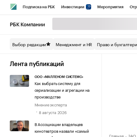
Подписка на РБК
Инвестиции
Мероприятия
Отр
Спорт
Школа управления РБК
РБК Образование
РБ
РБК Компании
Стиль
Крипто
РБК Бизнес-среда
Дискуссионный кл
Выбор редакции
Менеджмент и HR
Право и бухгалтер
Спецпроекты СПб
Конференции СПб
Спецпроекты
Технологии и медиа
Финансы
Рынок наличной валют
Лента публикаций
ООО «МАЛЛЕНОМ СИСТЕМС»
Как выбрать систему для
сериализации и агрегации на
производстве
Мнение эксперта
8 августа 2026
В Ассоциации владельцев
кинотеатров назвали «самый
Главная
ЗАО