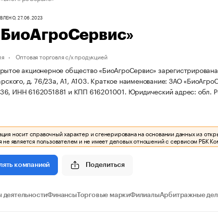
ЛЕНО, 27.06.2023
«БиоАгроСервис»
ля
Оптовая торговля с/х продукцией
рытое акционерное общество «БиоАгроСервис» зарегистрирована 07.
арского, д. 76/23а, А1, А103.
Краткое наименование: ЗАО «БиоАгро
36, ИНН 6162051881 и КПП 616201001.
Юридический адрес: обл. Рос
ия носит справочный характер и сгенерирована на основании данных из откр
 не является пользователем и не имеет деловых отношений с сервисом РБК Ко
Поделиться
лять компанией
 деятельности
Финансы
Торговые марки
Филиалы
Арбитражные дел