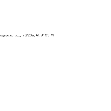
лодарского, д. 76/23а, А1, А103