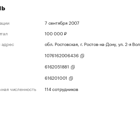
ль
ации
7 сентября 2007
итал
100 000 ₽
 адрес
обл. Ростовская, г. Ростов-на-Дону, ул. 2-я Во
1076162006436
6162051881
616201001
чная численность
114 сотрудников