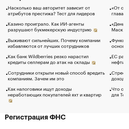
Насколько ваш авторитет зависит от
«От спо
атрибутов престижа? Тест для лидеров
глава к
Казино проиграло. Как ИИ-агенты
«Деньги
разрушают букмекерскую индустрию
Маск в 
Выживают сильнейших. Почему компании
Функции
избавляются от лучших сотрудников
основ э
Как банк Wildberries резко нарастил
ЕС раз
кредиты селлерам до атак на склады
нефти —
Сотрудники открыли новый способ вредить
Стресс 
компаниям. Зачем им это
доходов
Как налоговики ищут доходы
Что обв
неработающих покупателей яхт и квартир
для Tel
Регистрация ФНС