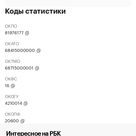
Коды статистики
ОКПО
81976177
ОКАТО
68415000000
ОКТМО
68715000001
ОКФС
16
ОКОГУ
4210014
ОКОПФ
20600
Интересное на РБК