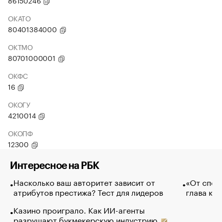
86150246
ОКАТО
80401384000
ОКТМО
80701000001
ОКФС
16
ОКОГУ
4210014
ОКОПФ
12300
Интересное на РБК
Насколько ваш авторитет зависит от
«От спор
атрибутов престижа? Тест для лидеров
глава ко
Казино проиграло. Как ИИ-агенты
разрушают букмекерскую индустрию