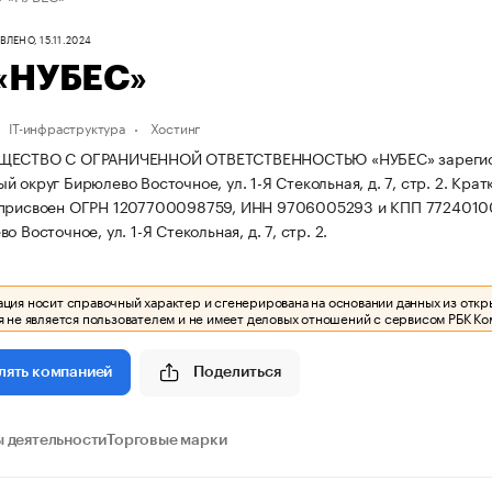
ЛЕНО, 15.11.2024
«НУБЕС»
IT-инфраструктура
Хостинг
ЩЕСТВО С ОГРАНИЧЕННОЙ ОТВЕТСТВЕННОСТЬЮ «НУБЕС» зарегистриро
 округ Бирюлево Восточное, ул. 1-Я Стекольная, д. 7, стр. 2.
Крат
 присвоен ОГРН 1207700098759, ИНН 9706005293 и КПП 7724010
о Восточное, ул. 1-Я Стекольная, д. 7, стр. 2.
ия носит справочный характер и сгенерирована на основании данных из откр
 не является пользователем и не имеет деловых отношений с сервисом РБК Ко
Поделиться
лять компанией
 деятельности
Торговые марки