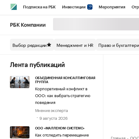
Подписка на РБК
Инвестиции
Мероприятия
Отр
Спорт
Школа управления РБК
РБК Образование
РБ
РБК Компании
Стиль
Крипто
РБК Бизнес-среда
Дискуссионный кл
Выбор редакции
Менеджмент и HR
Право и бухгалтер
Спецпроекты СПб
Конференции СПб
Спецпроекты
Технологии и медиа
Финансы
Рынок наличной валют
Лента публикаций
ОБЪЕДИНЕННАЯ КОНСАЛТИНГОВАЯ
ГРУППА
Корпоративный конфликт в
ООО: как выбрать стратегию
поведения
Мнение эксперта
9 августа 2026
ООО «МАЛЛЕНОМ СИСТЕМС»
Как отследить перемещение
Главная
ООО