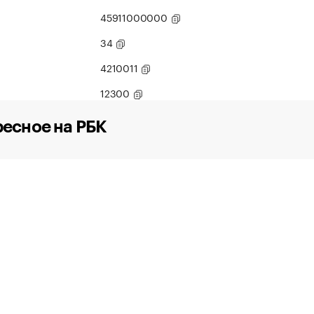
45911000000
34
4210011
12300
есное на РБК