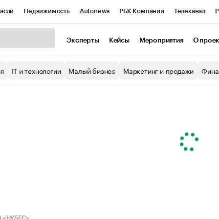
асли
Недвижимость
Autonews
РБК Компании
Телеканал
Р
К Курсы
РБК Life
Тренды
Визионеры
Национальные проекты
Эксперты
Кейсы
Мероприятия
О прое
уб
Исследования
Кредитные рейтинги
Франшизы
Газета
ия
IT и технологии
Малый бизнес
Маркетинг и продажи
Фина
Проверка контрагентов
Политика
Экономика
Бизнес
ы
 «НУБЕС»