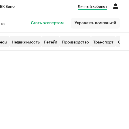
БК Вино
Личный кабинет
Город
Стать экспертом
Управлять компанией
кте
нсы
Недвижимость
Ретейл
Производство
Транспорт
Образ