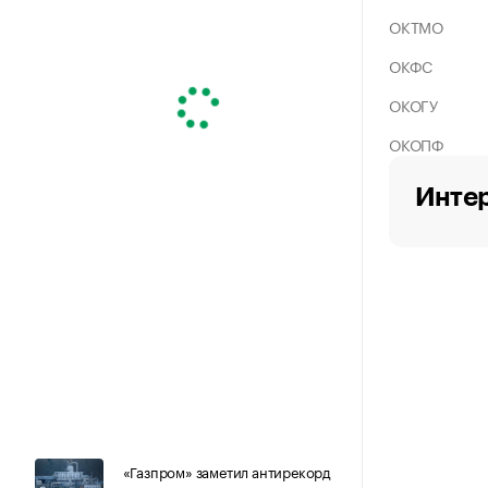
ОКТМО
ОКФС
ОКОГУ
ОКОПФ
Интер
«Газпром» заметил антирекорд