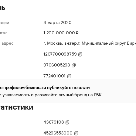
ль
ации
4 марта 2020
итал
1 200 000 000 ₽
 адрес
г. Москва, вн.тер.г. Муниципальный округ Бирю
1207700098759
9706005293
772401001
е профилем бизнеса и публикуйте новости
 узнаваемость и развивайте личный бренд на РБК
татистики
43679108
45296553000