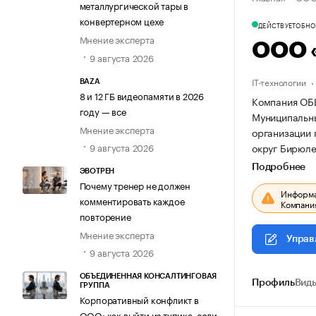
металлургической тары в
конвертерном цехе
ДЕЙСТВУЕТ
ОБНОВ
Мнение эксперта
ООО 
9 августа 2026
IT-технологии
BAZA
8 и 12 ГБ видеопамяти в 2026
Компания ОБ
году — все
Муниципальный
Мнение эксперта
организации
округ Бирюлев
9 августа 2026
Подробнее
ЭВОТРЕН
Почему тренер не должен
Информац
комментировать каждое
Компания
повторение
Мнение эксперта
Управ
9 августа 2026
ОБЪЕДИНЕННАЯ КОНСАЛТИНГОВАЯ
Профиль
Виды
ГРУППА
Корпоративный конфликт в
ООО: как выйти из тупика, если