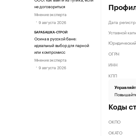
не договориться
Профи
Мнение эксперта
Дата регистр
9 августа 2026
Уставной кап
БАРАБАШКА-СТРОЙ
Осина в русской бане:
Юридический
идеальный выбор для парной
или компромисс
ОГРН
Мнение эксперта
ИНН
9 августа 2026
КПП
Управляйт
Повышайте
Коды с
ОКПО
ОКАТО