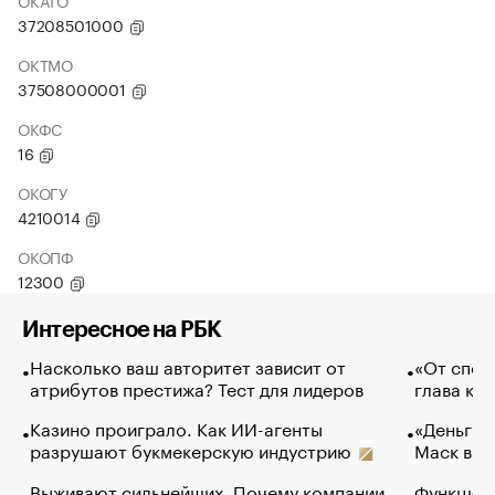
ОКАТО
37208501000
ОКТМО
37508000001
ОКФС
16
ОКОГУ
4210014
ОКОПФ
12300
Интересное на РБК
Насколько ваш авторитет зависит от
«От спор
атрибутов престижа? Тест для лидеров
глава ко
Казино проиграло. Как ИИ-агенты
«Деньги б
разрушают букмекерскую индустрию
Маск в и
Выживают сильнейших. Почему компании
Функции 