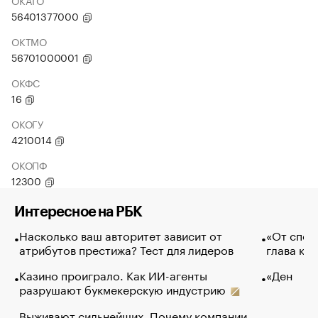
ОКАТО
56401377000
ОКТМО
56701000001
ОКФС
16
ОКОГУ
4210014
ОКОПФ
12300
Интересное на РБК
Насколько ваш авторитет зависит от
«От спор
атрибутов престижа? Тест для лидеров
глава ко
Казино проиграло. Как ИИ-агенты
«Ден
разрушают букмекерскую индустрию
Выживают сильнейших. Почему компании