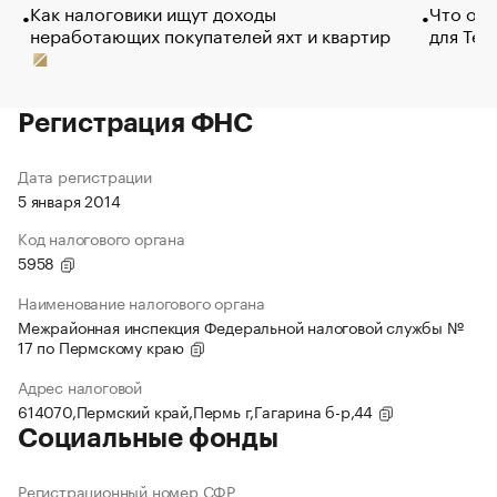
Как налоговики ищут доходы
Что обв
неработающих покупателей яхт и квартир
для Tel
Регистрация ФНС
Дата регистрации
5 января 2014
Код налогового органа
5958
Наименование налогового органа
Межрайонная инспекция Федеральной налоговой службы №
17 по Пермскому краю
Адрес налоговой
614070,Пермский край,Пермь г,Гагарина б-р,44
Социальные фонды
Регистрационный номер СФР