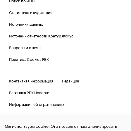
Поиск по ИНН
Статистика и аудитория
Источники данных
Источник отчетности Контур.Фокус
Вопросы и ответы
Политика Cookies РБК
Контактная информация
Редакция
Рассылка РБК Новости
Информация об ограничениях
Правовая информация
О соблюдении авторских прав
Мы используем cookie. Это позволяет нам анализировать
© АО «РОСБИЗНЕСКОНСАЛТИНГ»,
1995–2026.
Сообщения