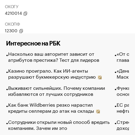
ОКОГУ
4210014
ОКОПФ
12300
Интересное на РБК
Насколько ваш авторитет зависит от
«От спо
атрибутов престижа? Тест для лидеров
глава к
Казино проиграло. Как ИИ-агенты
«Деньги
разрушают букмекерскую индустрию
Маск в 
Выживают сильнейших. Почему компании
Функции
избавляются от лучших сотрудников
основ э
Как банк Wildberries резко нарастил
ЕС раз
кредиты селлерам до атак на склады
нефти —
Сотрудники открыли новый способ вредить
Стресс 
компаниям. Зачем им это
доходов