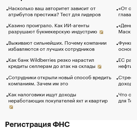
Насколько ваш авторитет зависит от
«От спо
атрибутов престижа? Тест для лидеров
глава к
Казино проиграло. Как ИИ-агенты
«Деньги
разрушают букмекерскую индустрию
Маск в 
Выживают сильнейших. Почему компании
Функции
избавляются от лучших сотрудников
основ э
Как банк Wildberries резко нарастил
ЕС раз
кредиты селлерам до атак на склады
нефти —
Сотрудники открыли новый способ вредить
Стресс 
компаниям. Зачем им это
доходов
Как налоговики ищут доходы
Что обв
неработающих покупателей яхт и квартир
для Tel
Регистрация ФНС