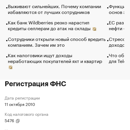
Выживают сильнейших. Почему компании
Функции 
избавляются от лучших сотрудников
основ эф
Как банк Wildberries резко нарастил
ЕС разре
кредиты селлерам до атак на склады
нефти — 
Сотрудники открыли новый способ вредить
Стресс о
компаниям. Зачем им это
доходов 
Как налоговики ищут доходы
Что обви
неработающих покупателей яхт и квартир
для Tele
Регистрация ФНС
Дата регистрации
11 октября 2010
Код налогового органа
5476