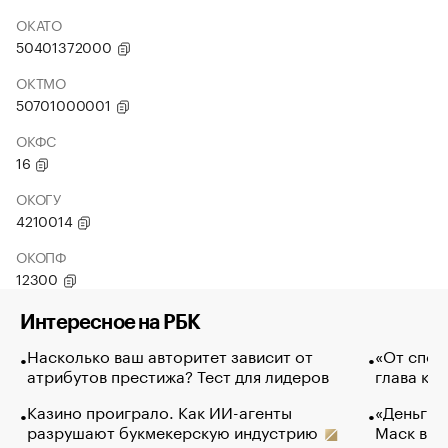
ОКАТО
50401372000
ОКТМО
50701000001
ОКФС
16
ОКОГУ
4210014
ОКОПФ
12300
Интересное на РБК
Насколько ваш авторитет зависит от
«От спор
атрибутов престижа? Тест для лидеров
глава ко
Казино проиграло. Как ИИ-агенты
«Деньги б
разрушают букмекерскую индустрию
Маск в и