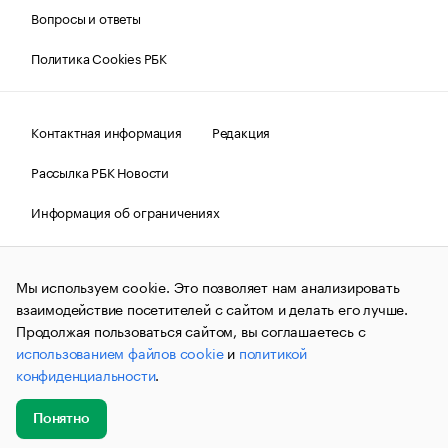
Вопросы и ответы
Политика Cookies РБК
Контактная информация
Редакция
Рассылка РБК Новости
Информация об ограничениях
Правовая информация
О соблюдении авторских прав
Мы используем cookie. Это позволяет нам анализировать
© АО «РОСБИЗНЕСКОНСАЛТИНГ»,
1995–2026.
Сообщения
и материалы информационного агентства «РБК»
взаимодействие посетителей с сайтом и делать его лучше.
(зарегистрировано Федеральной службой по надзору в сфере
Продолжая пользоваться сайтом, вы соглашаетесь с
связи, информационных технологий и массовых
использованием файлов cookie
и
политикой
коммуникаций (Роскомнадзор) 09.12.2015 за номером ИА
№ФС77-63848) сопровождаются пометкой «РБК». Отдельные
конфиденциальности
.
публикации могут содержать информацию,
не предназначенную для пользователей
до 18 лет.
companycardsfeedback@rbc.ru
Понятно
Добавить