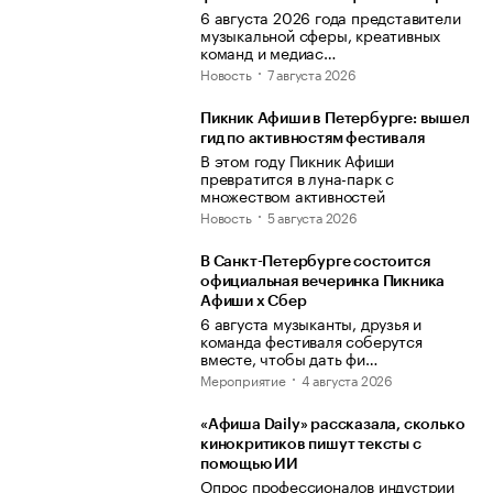
6 августа 2026 года представители
музыкальной сферы, креативных
команд и медиас…
Новость
7 августа 2026
Пикник Афиши в Петербурге: вышел
гид по активностям фестиваля
В этом году Пикник Афиши
превратится в луна-парк с
множеством активностей
Новость
5 августа 2026
В Санкт-Петербурге состоится
официальная вечеринка Пикника
Афиши x Сбер
6 августа музыканты, друзья и
команда фестиваля соберутся
вместе, чтобы дать фи…
Мероприятие
4 августа 2026
«Афиша Daily» рассказала, сколько
кинокритиков пишут тексты с
помощью ИИ
Опрос профессионалов индустрии