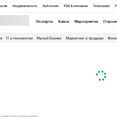
асли
Недвижимость
Autonews
РБК Компании
Телеканал
Р
К Курсы
РБК Life
Тренды
Визионеры
Национальные проекты
Эксперты
Кейсы
Мероприятия
О прое
уб
Исследования
Кредитные рейтинги
Франшизы
Газета
ия
IT и технологии
Малый бизнес
Маркетинг и продажи
Фина
Проверка контрагентов
Политика
Экономика
Бизнес
ы
«Институт испытаний»