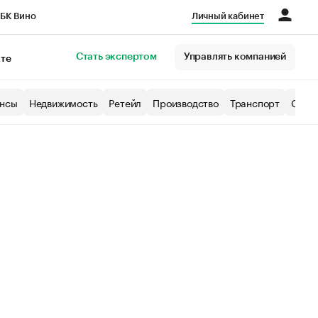
БК Вино
Личный кабинет
Город
Стать экспертом
Управлять компанией
кте
нсы
Недвижимость
Ретейл
Производство
Транспорт
Образ