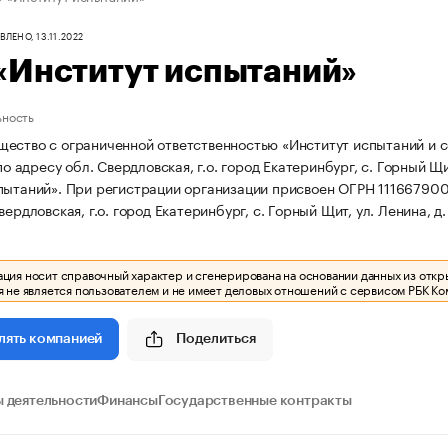
ЛЕНО, 13.11.2022
«Институт испытаний»
ьность
ество с ограниченной ответственностью «Институт испытаний и 
 по адресу обл. Свердловская, г.о. город Екатеринбург, с. Горный Щит,
пытаний».
При регистрации организации присвоен ОГРН 1116679
вердловская, г.о. город Екатеринбург, с. Горный Щит, ул. Ленина, д. 5
ия носит справочный характер и сгенерирована на основании данных из откр
 не является пользователем и не имеет деловых отношений с сервисом РБК Ко
Поделиться
лять компанией
 деятельности
Финансы
Государственные контракты