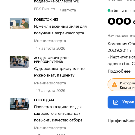
поддержке селлеров WB
РБК Бизнес
7 августа
ДЕЙСТВУЕТ
ОБНОВ
ООО 
ПОВЕСТОК.НЕТ
Нужен ли военный билет для
получения загранпаспорта
Научная деятел
Мнение эксперта
Компания Общ
7 августа 2026
20.09.2011 г.
«Институт ис
АО «ДЕЛОВОЙ ЦЕНТР
адрес: обл. С
НЕЙРОХИРУРГИИ»
Судорожные приступы: что
Подробнее
нужно знать пациенту
Мнение эксперта
Информац
Компания
7 августа 2026
СПЕКТРДАТА
Управ
Проверка кандидатов для
кадрового агентства: как
повысить качество отбора
Профиль
Виды
Мнение эксперта
7 августа 2026