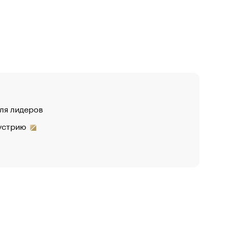
для лидеров
дустрию