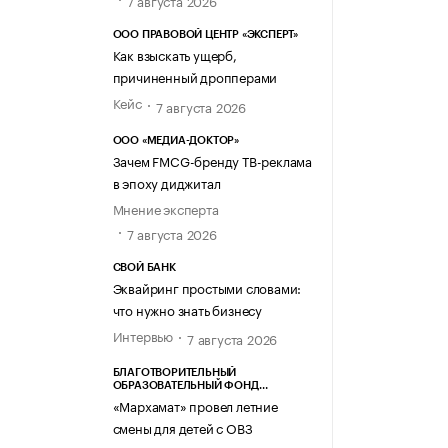
7 августа 2026
ООО ПРАВОВОЙ ЦЕНТР «ЭКСПЕРТ»
Как взыскать ущерб,
причиненный дропперами
Кейс
7 августа 2026
ООО «МЕДИА-ДОКТОР»
Зачем FMCG-бренду ТВ-реклама
в эпоху диджитал
Мнение эксперта
7 августа 2026
СВОЙ БАНК
Эквайринг простыми словами:
что нужно знать бизнесу
Интервью
7 августа 2026
БЛАГОТВОРИТЕЛЬНЫЙ
ОБРАЗОВАТЕЛЬНЫЙ ФОНД
«МАРХАМАТ»
«Мархамат» провел летние
смены для детей с ОВЗ