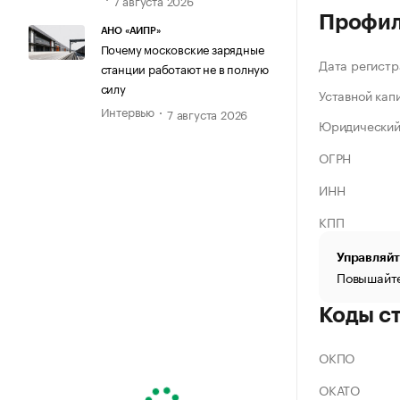
Профи
АНО «АИПР»
Почему московские зарядные
Дата регистр
станции работают не в полную
силу
Уставной кап
Интервью
7 августа 2026
Юридический
ОГРН
ИНН
КПП
Управляйт
Повышайте
Коды с
ОКПО
ОКАТО