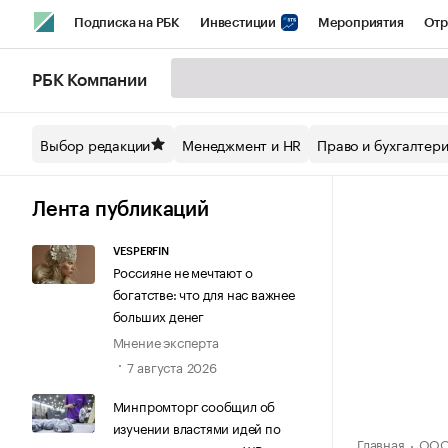
Подписка на РБК
Инвестиции
Мероприятия
Отр
Спорт
Школа управления РБК
РБК Образование
РБ
РБК Компании
Стиль
Крипто
РБК Бизнес-среда
Дискуссионный кл
Выбор редакции
Менеджмент и HR
Право и бухгалтер
Спецпроекты СПб
Конференции СПб
Спецпроекты
Технологии и медиа
Финансы
Рынок наличной валют
Лента публикаций
VESPERFIN
Россияне не мечтают о
богатстве: что для нас важнее
больших денег
Мнение эксперта
7 августа 2026
Минпромторг сообщил об
изучении властями идей по
Главная
ООО 