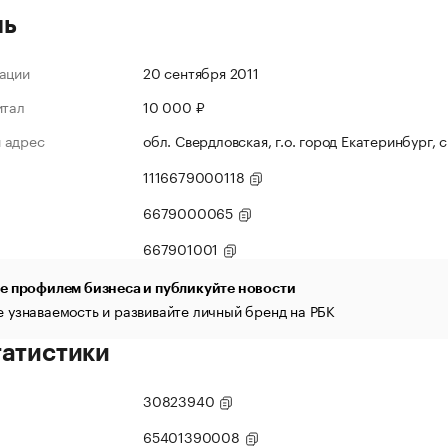
ль
ации
20 сентября 2011
итал
10 000 ₽
 адрес
обл. Свердловская, г.о. город Екатеринбург, с.
1116679000118
6679000065
667901001
е профилем бизнеса и публикуйте новости
 узнаваемость и развивайте личный бренд на РБК
татистики
30823940
65401390008