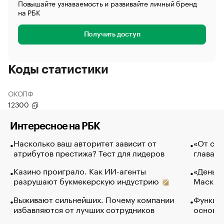
Повышайте узнаваемость и развивайте личный бренд
на РБК
Получить доступ
Коды статистики
ОКОПФ
12300
Интересное на РБК
Насколько ваш авторитет зависит от
«От спо
атрибутов престижа? Тест для лидеров
глава к
Казино проиграло. Как ИИ-агенты
«Деньги
разрушают букмекерскую индустрию
Маск в 
Выживают сильнейших. Почему компании
Функции
избавляются от лучших сотрудников
основ э