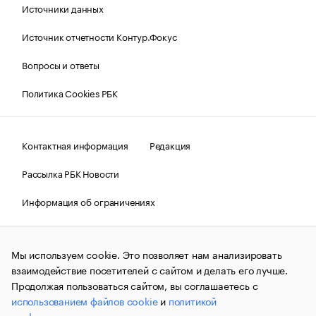
Источники данных
Источник отчетности Контур.Фокус
Вопросы и ответы
Политика Cookies РБК
Контактная информация
Редакция
Рассылка РБК Новости
Информация об ограничениях
Правовая информация
О соблюдении авторских прав
Мы используем cookie. Это позволяет нам анализировать
© АО «РОСБИЗНЕСКОНСАЛТИНГ»,
1995–2026.
Сообщения
и материалы информационного агентства «РБК»
взаимодействие посетителей с сайтом и делать его лучше.
(зарегистрировано Федеральной службой по надзору в сфере
Продолжая пользоваться сайтом, вы соглашаетесь с
связи, информационных технологий и массовых
использованием файлов cookie
и
политикой
коммуникаций (Роскомнадзор) 09.12.2015 за номером ИА
№ФС77-63848) сопровождаются пометкой «РБК». Отдельные