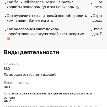
Как банк Wildberries резко нарастил
ЕС раз
кредиты селлерам до атак на склады
нефти —
Сотрудники открыли новый способ вредить
Стресс 
компаниям. Зачем им это
доходов
Как налоговики ищут доходы
Что обв
неработающих покупателей яхт и квартир
для Tel
Виды деятельности
Основной
12.0
Производство табачных изделий
Дополнительные
46.1
Торговля оптовая за вознаграждение или на договорной
основе
46.2
Торговля оптовая сельскохозяйственным сырьем и живыми