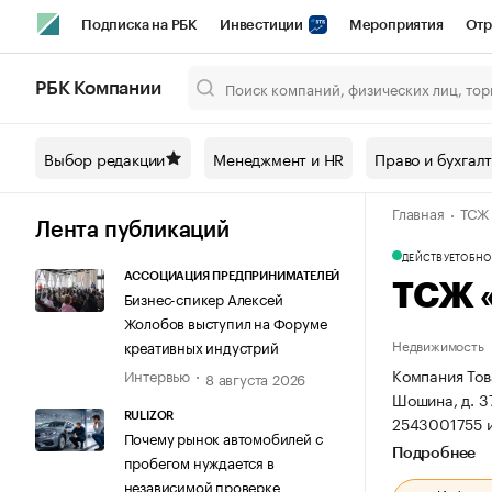
Подписка на РБК
Инвестиции
Мероприятия
Отр
Спорт
Школа управления РБК
РБК Образование
РБ
РБК Компании
Город
Стиль
Крипто
РБК Бизнес-среда
Дискусси
Выбор редакции
Менеджмент и HR
Право и бухгал
Спецпроекты СПб
Конференции СПб
Спецпроекты
Главная
ТСЖ
Технологии и медиа
Финансы
Рынок наличной валют
Лента публикаций
ДЕЙСТВУЕТ
ОБНОВ
АССОЦИАЦИЯ ПРЕДПРИНИМАТЕЛЕЙ
ТСЖ 
Бизнес-спикер Алексей
Жолобов выступил на Форуме
Недвижимость
креативных индустрий
Компания Тов
Интервью
8 августа 2026
Шошина, д. 37
RULIZOR
2543001755 
Почему рынок автомобилей с
Подробнее
пробегом нуждается в
независимой проверке