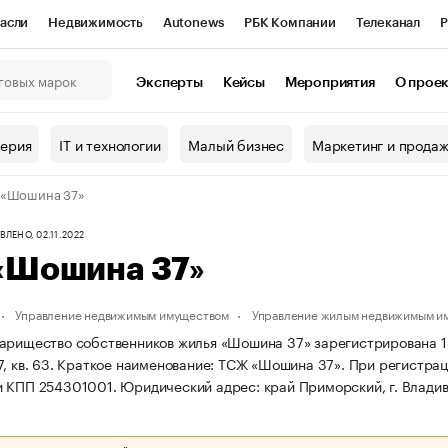
асли
Недвижимость
Autonews
РБК Компании
Телеканал
Р
К Курсы
РБК Life
Тренды
Визионеры
Национальные проекты
Эксперты
Кейсы
Мероприятия
О прое
онный клуб
Исследования
Кредитные рейтинги
Франшизы
Г
терия
IT и технологии
Малый бизнес
Маркетинг и прода
Проверка контрагентов
Политика
Экономика
Бизнес
 «Шошина 37»
ы
ЛЕНО, 02.11.2022
«Шошина 37»
Управление недвижимым имуществом
Управление жилым недвижимым и
арищество собственников жилья «Шошина 37» зарегистрирована 15.0
, кв. 63.
Краткое наименование: ТСЖ «Шошина 37».
При регистрац
и КПП 254301001.
Юридический адрес: край Приморский, г. Владивос