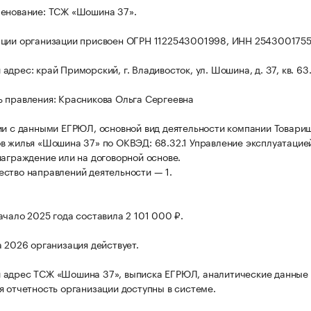
енование: ТСЖ «Шошина 37».
ции организации присвоен ОГРН 1122543001998, ИНН 2543001755
дрес: край Приморский, г. Владивосток, ул. Шошина, д. 37, кв. 63
 правления: Красникова Ольга Сергеевна
ии с данными ЕГРЮЛ, основной вид деятельности компании Товари
в жилья «Шошина 37» по ОКВЭД: 68.32.1 Управление эксплуатацие
награждение или на договорной основе.
ство направлений деятельности — 1.
ачало 2025 года составила 2 101 000 ₽.
а 2026 организация действует.
 адрес ТСЖ «Шошина 37», выписка ЕГРЮЛ, аналитические данные
я отчетность организации доступны в системе.