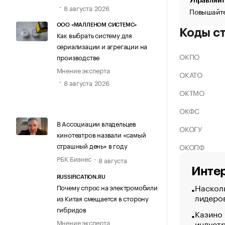
Управляйт
8 августа 2026
Повышайте
ООО «МАЛЛЕНОМ СИСТЕМС»
Коды с
Как выбрать систему для
сериализации и агрегации на
ОКПО
производстве
Мнение эксперта
ОКАТО
8 августа 2026
ОКТМО
ОКФС
В Ассоциации владельцев
ОКОГУ
кинотеатров назвали «самый
страшный день» в году
ОКОПФ
РБК Бизнес
8 августа
Интер
RUSSIFICATION.RU
Насколь
Почему спрос на электромобили
лидеро
из Китая смещается в сторону
гибридов
Казино
индуст
Мнение эксперта