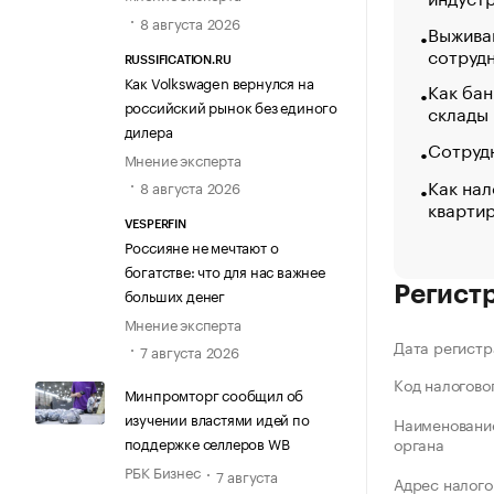
8 августа 2026
Выжива
сотруд
RUSSIFICATION.RU
Как Volkswagen вернулся на
Как бан
российский рынок без единого
склады
дилера
Сотрудн
Мнение эксперта
Как нал
8 августа 2026
кварти
VESPERFIN
Россияне не мечтают о
богатстве: что для нас важнее
Регист
больших денег
Мнение эксперта
Дата регистр
7 августа 2026
Код налогово
Минпромторг сообщил об
изучении властями идей по
Наименование
поддержке селлеров WB
органа
РБК Бизнес
7 августа
Адрес налого