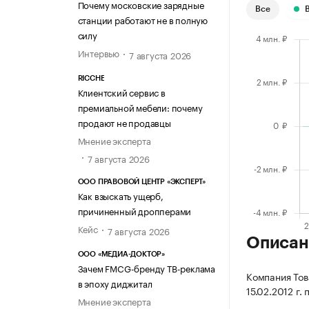
Почему московские зарядные
Все
станции работают не в полную
силу
Интервью
7 августа 2026
RICCHE
Клиентский сервис в
премиальной мебели: почему
продают не продавцы
Мнение эксперта
7 августа 2026
ООО ПРАВОВОЙ ЦЕНТР «ЭКСПЕРТ»
Как взыскать ущерб,
причиненный дропперами
Кейс
7 августа 2026
Описан
ООО «МЕДИА-ДОКТОР»
Зачем FMCG-бренду ТВ-реклама
Компания Тов
в эпоху диджитал
15.02.2012 г.
Мнение эксперта