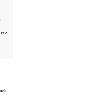
Функции менеджмента: пять ключевых основ эффект
управления
а
ЕС разрешил конфискацию российской нефти — чем
Москва
 это
Стресс обеспеченных людей: почему рост доходов 
счастья
Что обвинения против Павла Дурова значат для Tele
пользователей
овой