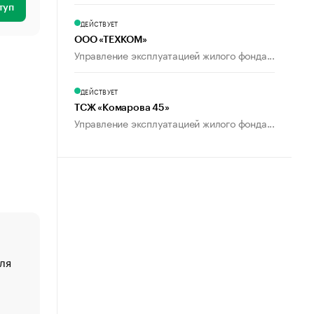
туп
ДЕЙСТВУЕТ
ООО «ТЕХКОМ»
Управление эксплуатацией жилого фонда...
ДЕЙСТВУЕТ
ТСЖ «Комарова 45»
Управление эксплуатацией жилого фонда...
ля
«От спорта тело стареет иначе». Как живет глава ко
создавшей GTA
«Деньги будут не нужны»: что рассказал Маск в инт
Economist