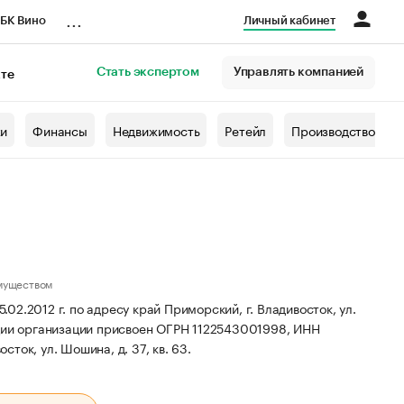
...
БК Вино
Личный кабинет
Стать экспертом
Управлять компанией
кте
азета
жи
Финансы
Недвижимость
Ретейл
Производство
муществом
2.2012 г. по адресу край Приморский, г. Владивосток, ул.
ии организации присвоен ОГРН 1122543001998, ИНН
ток, ул. Шошина, д. 37, кв. 63.