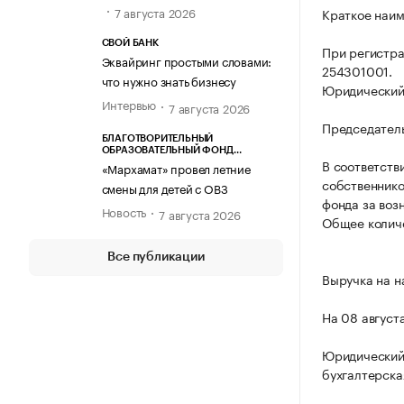
7 августа 2026
Краткое наим
СВОЙ БАНК
При регистра
Эквайринг простыми словами:
254301001.
что нужно знать бизнесу
Юридический а
Интервью
7 августа 2026
Председатель
БЛАГОТВОРИТЕЛЬНЫЙ
ОБРАЗОВАТЕЛЬНЫЙ ФОНД
В соответств
«МАРХАМАТ»
«Мархамат» провел летние
собственнико
смены для детей с ОВЗ
фонда за воз
Новость
7 августа 2026
Общее количе
Все публикации
Выручка на н
На 08 август
Юридический
бухгалтерска