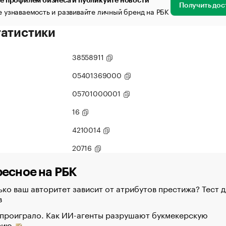
е профилем бизнеса и публикуйте новости
Получить дос
 узнаваемость и развивайте личный бренд на РБК
татистики
38558911
05401369000
05701000001
16
4210014
20716
есное на РБК
ко ваш авторитет зависит от атрибутов престижа? Тест д
в
 проиграло. Как ИИ-агенты разрушают букмекерскую
рию