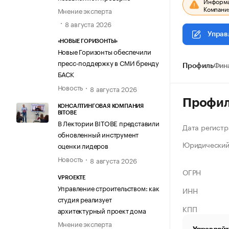
Информац
Компания
Мнение эксперта
8 августа 2026
Управ
«НОВЫЕ ГОРИЗОНТЫ»
Новые Горизонты обеспечили
пресс-поддержку в СМИ бренду
Профиль
Фин
БАСК
Новость
8 августа 2026
Профи
КОНСАЛТИНГОВАЯ КОМПАНИЯ
BITOBE
В Лектории BITOBE представили
Дата регистр
обновленный инструмент
Юридический
оценки лидеров
Новость
8 августа 2026
ОГРН
VPROEKTE
Управление строительством: как
ИНН
студия реализует
КПП
архитектурный проект дома
Мнение эксперта