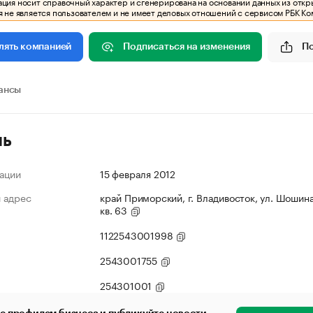
ия носит справочный характер и сгенерирована на основании данных из откр
 не является пользователем и не имеет деловых отношений с сервисом РБК Ко
Подписаться на изменения
П
лять компанией
ансы
ль
ации
15 февраля 2012
 адрес
край Приморский, г. Владивосток, ул. Шошина,
кв. 63
1122543001998
2543001755
254301001