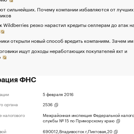
ют сильнейших. Почему компании избавляются от лучших
ников
к Wildberries резко нарастил кредиты селлерам до атак н
ики открыли новый способ вредить компаниям. Зачем им
оговики ищут доходы неработающих покупателей яхт и
р
рация ФНС
ации
5 февраля 2016
го органа
2536
 налогового
Межрайонная инспекция Федеральной налог
службы № 15 по Приморскому краю
вой
690012,Владивосток г,Пихтовая,20