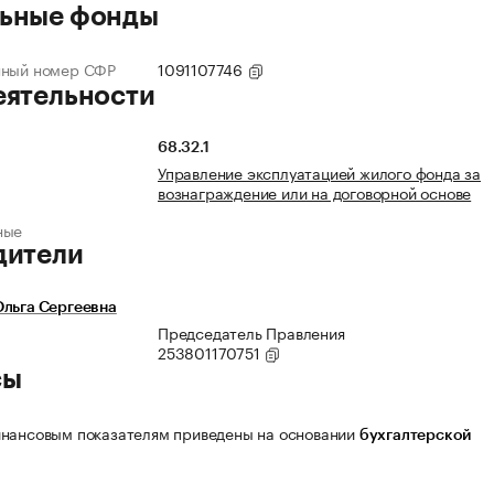
ьные фонды
нный номер СФР
1091107746
еятельности
68.32.1
Управление эксплуатацией жилого фонда за
вознаграждение или на договорной основе
ные
дители
льга Сергеевна
Председатель Правления
253801170751
сы
нансовым показателям приведены на основании
бухгалтерской