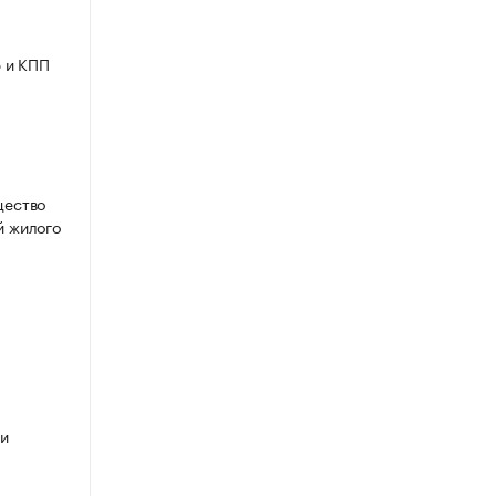
 и КПП
.
щество
й жилого
 и