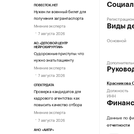
Социал
ПОВЕСТОК.НЕТ
Нужен ли военный билет для
получения загранпаспорта
Регистрацио
Мнение эксперта
Виды д
7 августа 2026
Основной
АО «ДЕЛОВОЙ ЦЕНТР
НЕЙРОХИРУРГИИ»
Судорожные приступы: что
нужно знать пациенту
Дополнитель
Мнение эксперта
Руково
7 августа 2026
Красникова О
СПЕКТРДАТА
Должность
Проверка кандидатов для
ИНН
кадрового агентства: как
Финан
повысить качество отбора
Мнение эксперта
Данные по фи
7 августа 2026
отчетности
АНО «АИПР»