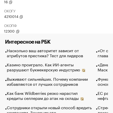
16
ОКОГУ
4210014
ОКОПФ
12300
Интересное на РБК
Насколько ваш авторитет зависит от
«От спо
атрибутов престижа? Тест для лидеров
глава к
Казино проиграло. Как ИИ-агенты
«Деньги
разрушают букмекерскую индустрию
Маск в 
Выживают сильнейших. Почему компании
Функции
избавляются от лучших сотрудников
основ э
Как банк Wildberries резко нарастил
ЕС раз
кредиты селлерам до атак на склады
нефти —
Сотрудники открыли новый способ вредить
Стресс 
компаниям. Зачем им это
доходов