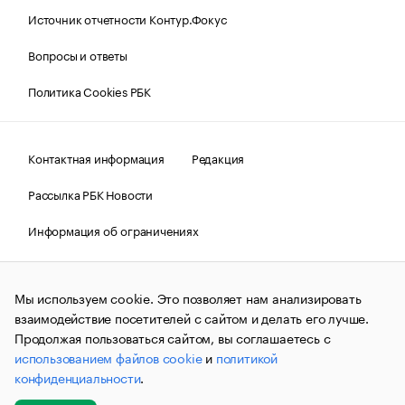
Источник отчетности Контур.Фокус
Вопросы и ответы
Политика Cookies РБК
Контактная информация
Редакция
Рассылка РБК Новости
Информация об ограничениях
Правовая информация
О соблюдении авторских прав
Мы используем cookie. Это позволяет нам анализировать
© АО «РОСБИЗНЕСКОНСАЛТИНГ»,
1995–2026.
Сообщения
и материалы информационного агентства «РБК»
взаимодействие посетителей с сайтом и делать его лучше.
(зарегистрировано Федеральной службой по надзору в сфере
Продолжая пользоваться сайтом, вы соглашаетесь с
связи, информационных технологий и массовых
использованием файлов cookie
и
политикой
коммуникаций (Роскомнадзор) 09.12.2015 за номером ИА
№ФС77-63848) сопровождаются пометкой «РБК». Отдельные
конфиденциальности
.
публикации могут содержать информацию,
не предназначенную для пользователей