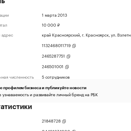
ль
ации
1 марта 2013
итал
10 000 ₽
 адрес
край Красноярский, г. Красноярск, ул. Взлетна
1132468011719
2465287751
246501001
чная численность
5 сотрудников
е профилем бизнеса и публикуйте новости
 узнаваемость и развивайте личный бренд на РБК
татистики
21848728