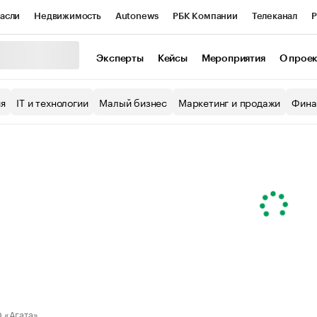
асли
Недвижимость
Autonews
РБК Компании
Телеканал
Р
К Курсы
РБК Life
Тренды
Визионеры
Национальные проекты
Эксперты
Кейсы
Мероприятия
О прое
уб
Исследования
Кредитные рейтинги
Франшизы
Газета
ия
IT и технологии
Малый бизнес
Маркетинг и продажи
Фина
Проверка контрагентов
Политика
Экономика
Бизнес
ы
 «Агата»