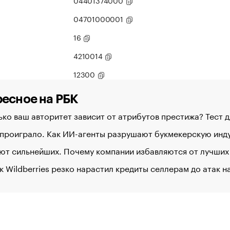
04401374000
04701000001
16
4210014
12300
есное на РБК
ко ваш авторитет зависит от атрибутов престижа? Тест 
 проиграло. Как ИИ-агенты разрушают букмекерскую ин
ют сильнейших. Почему компании избавляются от лучших
к Wildberries резко нарастил кредиты селлерам до атак 