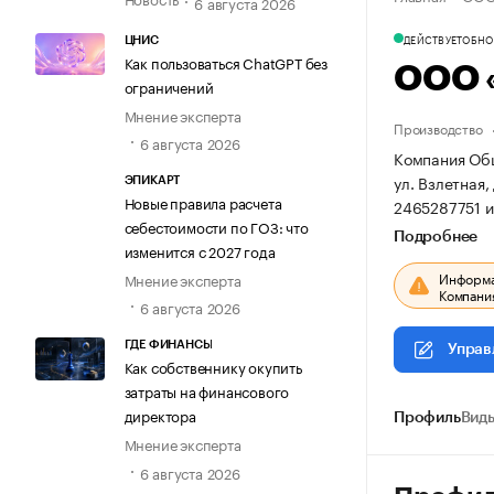
6 августа 2026
ДЕЙСТВУЕТ
ОБНОВ
ЦНИС
Как пользоваться ChatGPT без
ООО 
ограничений
Мнение эксперта
Производство
6 августа 2026
Компания Общ
ул. Взлетная, 
ЭПИКАРТ
Новые правила расчета
2465287751 
себестоимости по ГОЗ: что
Подробнее
изменится с 2027 года
Информац
Мнение эксперта
Компания
6 августа 2026
ГДЕ ФИНАНСЫ
Управ
Как собственнику окупить
затраты на финансового
директора
Профиль
Виды
Мнение эксперта
6 августа 2026