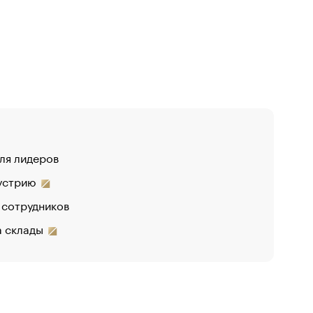
для лидеров
дустрию
 сотрудников
на склады