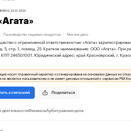
ЛЕНО, 20.01.2023
«Агата»
Производство пищевых продуктов
Мясное дело
ество с ограниченной ответственностью «Агата» зарегистрирована 
д. 5, стр. 1, помещ. 25.
Краткое наименование: ООО «Агата».
При ре
и КПП 246501001.
Юридический адрес: край Красноярский, г. Красноя
ия носит справочный характер и сгенерирована на основании данных из откр
 не является пользователем и не имеет деловых отношений с сервисом РБК Ко
Поделиться
лять компанией
 деятельности
Финансы
Арбитражные дела