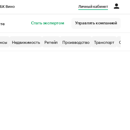
БК Вино
Личный кабинет
Город
Стать экспертом
Управлять компанией
кте
нсы
Недвижимость
Ретейл
Производство
Транспорт
Образ