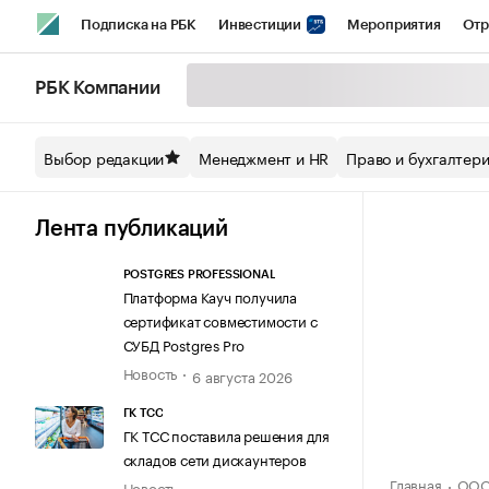
Подписка на РБК
Инвестиции
Мероприятия
Отр
Спорт
Школа управления РБК
РБК Образование
РБ
РБК Компании
Стиль
Крипто
РБК Бизнес-среда
Дискуссионный кл
Выбор редакции
Менеджмент и HR
Право и бухгалтер
Спецпроекты СПб
Конференции СПб
Спецпроекты
Технологии и медиа
Финансы
Рынок наличной валют
Лента публикаций
POSTGRES PROFESSIONAL
Платформа Кауч получила
сертификат совместимости с
СУБД Postgres Pro
Новость
6 августа 2026
ГК ТСС
ГК ТСС поставила решения для
складов сети дискаунтеров
Главная
ООО
Новость