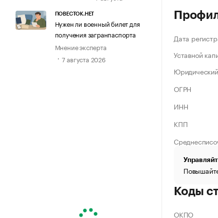
Профи
ПОВЕСТОК.НЕТ
Нужен ли военный билет для
получения загранпаспорта
Дата регистр
Мнение эксперта
Уставной кап
7 августа 2026
Юридический
ОГРН
ИНН
КПП
Среднесписо
Управляйт
Повышайте
Коды с
ОКПО