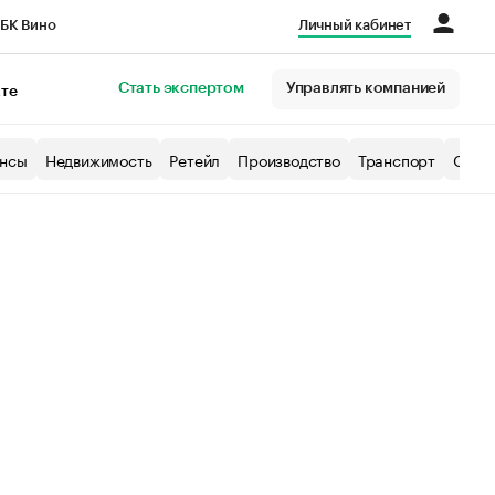
БК Вино
Личный кабинет
Город
Стать экспертом
Управлять компанией
кте
нсы
Недвижимость
Ретейл
Производство
Транспорт
Образ