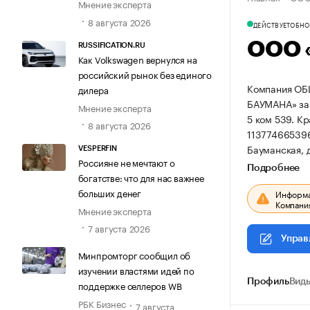
Мнение эксперта
8 августа 2026
ДЕЙСТВУЕТ
ОБНОВ
ООО 
RUSSIFICATION.RU
Как Volkswagen вернулся на
российский рынок без единого
Компания О
дилера
БАУМАНА» заре
Мнение эксперта
5 ком 539.
Кр
8 августа 2026
11377466539
Бауманская, д.
VESPERFIN
Россияне не мечтают о
Подробнее
богатстве: что для нас важнее
больших денег
Информац
Компания
Мнение эксперта
7 августа 2026
Управ
Минпромторг сообщил об
изучении властями идей по
Профиль
Виды
поддержке селлеров WB
РБК Бизнес
7 августа