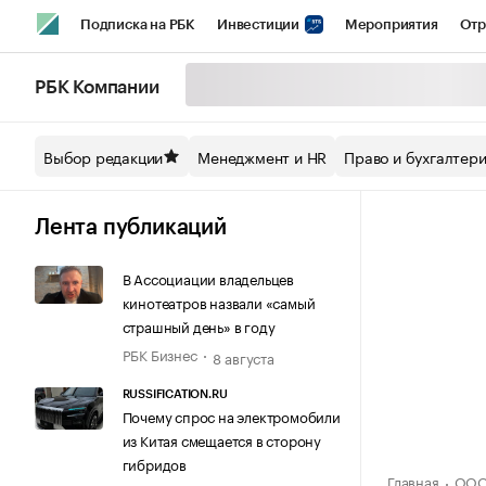
Подписка на РБК
Инвестиции
Мероприятия
Отр
Спорт
Школа управления РБК
РБК Образование
РБ
РБК Компании
Стиль
Крипто
РБК Бизнес-среда
Дискуссионный кл
Выбор редакции
Менеджмент и HR
Право и бухгалтер
Спецпроекты СПб
Конференции СПб
Спецпроекты
Технологии и медиа
Финансы
Рынок наличной валют
Лента публикаций
В Ассоциации владельцев
кинотеатров назвали «самый
страшный день» в году
РБК Бизнес
8 августа
RUSSIFICATION.RU
Почему спрос на электромобили
из Китая смещается в сторону
гибридов
Главная
ООО