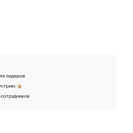
для лидеров
дустрию
 сотрудников