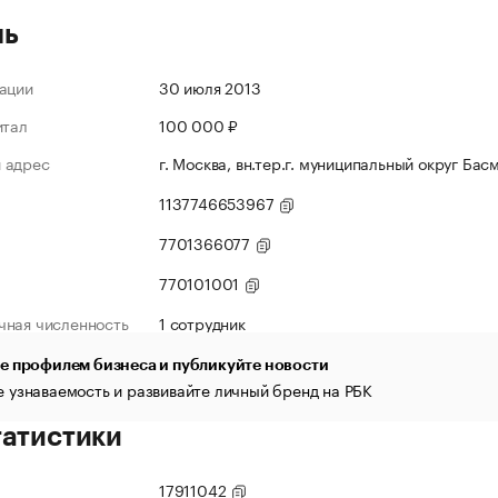
ль
ации
30 июля 2013
итал
100 000 ₽
 адрес
г. Москва, вн.тер.г. муниципальный округ Басм
1137746653967
7701366077
770101001
чная численность
1 сотрудник
е профилем бизнеса и публикуйте новости
 узнаваемость и развивайте личный бренд на РБК
татистики
17911042