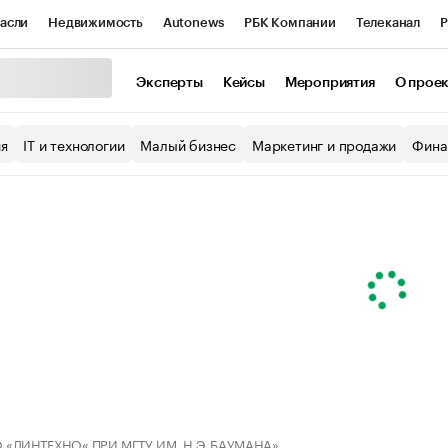
асли
Недвижимость
Autonews
РБК Компании
Телеканал
Р
К Курсы
РБК Life
Тренды
Визионеры
Национальные проекты
Эксперты
Кейсы
Мероприятия
О прое
уб
Исследования
Кредитные рейтинги
Франшизы
Газета
ия
IT и технологии
Малый бизнес
Маркетинг и продажи
Фина
Проверка контрагентов
Политика
Экономика
Бизнес
ы
 «ЛИНТЕХНО« ПРИ МГТУ ИМ. Н.Э. БАУМАНА»