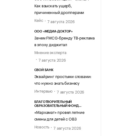
Как взыскать ущерб,
причиненный дропперами
Кейс
7 августа 2026
ООО «МЕДИА-ДОКТОР»
Зачем FMCG-бренду ТВ-реклама
в эпоху диджитал
Мнение эксперта
7 августа 2026
СВОЙ БАНК
Эквайринг простыми словами:
что нужно знать бизнесу
Интервью
7 августа 2026
БЛАГОТВОРИТЕЛЬНЫЙ
ОБРАЗОВАТЕЛЬНЫЙ ФОНД
«МАРХАМАТ»
«Мархамат» провел летние
смены для детей с ОВЗ
Новость
7 августа 2026