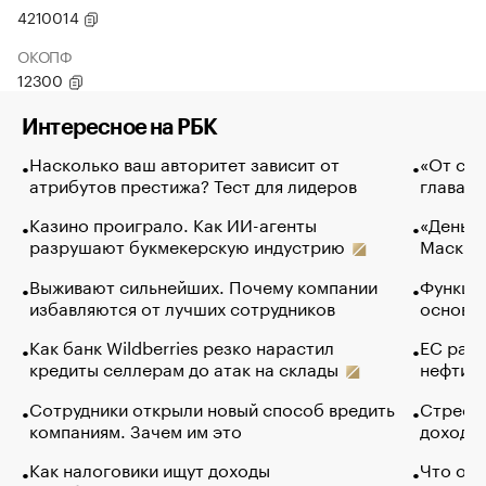
4210014
ОКОПФ
12300
Интересное на РБК
Насколько ваш авторитет зависит от
«От спо
атрибутов престижа? Тест для лидеров
глава к
Казино проиграло. Как ИИ-агенты
«Деньги
разрушают букмекерскую индустрию
Маск в 
Выживают сильнейших. Почему компании
Функции
избавляются от лучших сотрудников
основ э
Как банк Wildberries резко нарастил
ЕС раз
кредиты селлерам до атак на склады
нефти —
Сотрудники открыли новый способ вредить
Стресс 
компаниям. Зачем им это
доходов
Как налоговики ищут доходы
Что обв