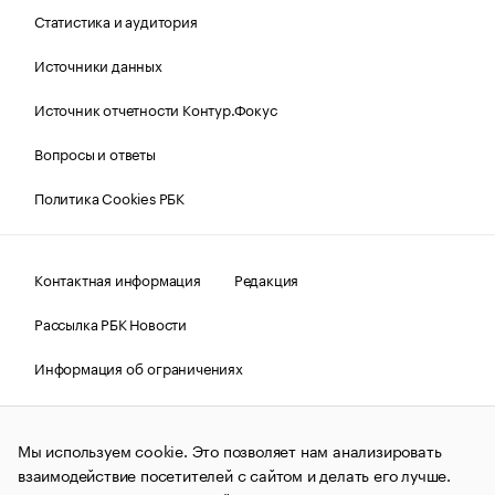
Статистика и аудитория
Источники данных
Источник отчетности Контур.Фокус
Вопросы и ответы
Политика Cookies РБК
Контактная информация
Редакция
Рассылка РБК Новости
Информация об ограничениях
Правовая информация
О соблюдении авторских прав
Мы используем cookie. Это позволяет нам анализировать
© АО «РОСБИЗНЕСКОНСАЛТИНГ»,
1995–2026.
Сообщения
и материалы информационного агентства «РБК»
взаимодействие посетителей с сайтом и делать его лучше.
(зарегистрировано Федеральной службой по надзору в сфере