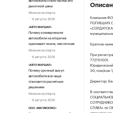
Описан
рыночной цены
Мнение эксперта
Компания Ф
6 августа 2026
ПОГИБШИХ С
«СОЛДАТСКАЯ 
«АВТО МАРШАЛ»
Почему коммерческие
муниципальный
автомобили на вторичке
оценивают иначе, чем личные
Краткое наи
Мнение эксперта
При регистра
6 августа 2026
772701001.
Юридический а
«АВТО МАРШАЛ»
Почему срочный выкуп
30, пом/ком 1
автомобиля все чаще
Директор: Бе
становится расчетным
решением
В соответств
Мнение эксперта
СОЦИАЛЬНОЙ
6 августа 2026
СОТРУДНИКО
СЛАВА» по ОК
ООО «МАГИКОСМО»
страхованию 
Как предотвратить простой