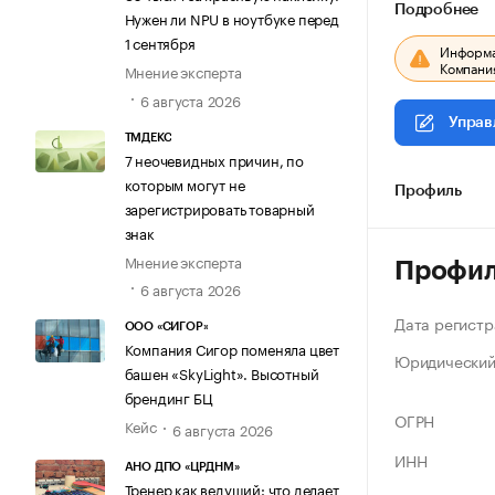
Подробнее
Нужен ли NPU в ноутбуке перед
1 сентября
Информац
Компания
Мнение эксперта
6 августа 2026
Управ
ТМДЕКС
7 неочевидных причин, по
которым могут не
Профиль
зарегистрировать товарный
знак
Мнение эксперта
Профи
6 августа 2026
Дата регистр
ООО «СИГОР»
Компания Сигор поменяла цвет
Юридический
башен «SkyLight». Высотный
брендинг БЦ
ОГРН
Кейс
6 августа 2026
ИНН
АНО ДПО «ЦРДНМ»
Тренер как ведущий: что делает