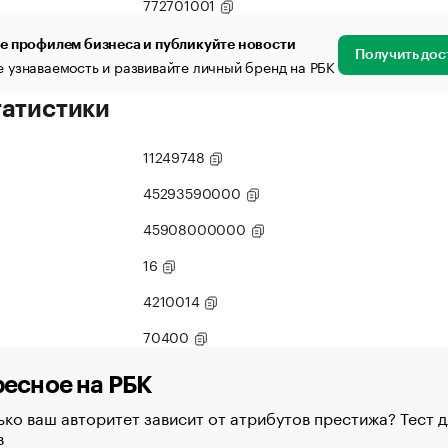
772701001
е профилем бизнеса и публикуйте новости
Получить дос
 узнаваемость и развивайте личный бренд на РБК
татистики
11249748
45293590000
45908000000
16
4210014
70400
есное на РБК
ко ваш авторитет зависит от атрибутов престижа? Тест д
в