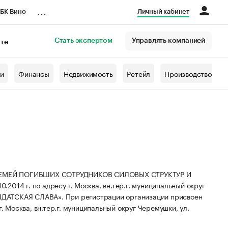
...
БК Вино
Личный кабинет
Стать экспертом
Управлять компанией
кте
азета
жи
Финансы
Недвижимость
Ретейл
Производство
ЕМЕЙ ПОГИБШИХ СОТРУДНИКОВ СИЛОВЫХ СТРУКТУР И
4 г. по адресу г. Москва, вн.тер.г. муниципальный округ
ОЛДАТСКАЯ СЛАВА».
При регистрации организации присвоен
. Москва, вн.тер.г. муниципальный округ Черемушки, ул.