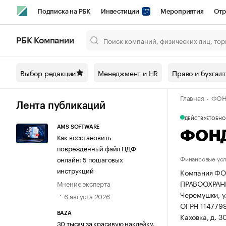
Подписка на РБК
Инвестиции
Мероприятия
Отр
Спорт
Школа управления РБК
РБК Образование
РБ
РБК Компании
Город
Стиль
Крипто
РБК Бизнес-среда
Дискусси
Выбор редакции
Менеджмент и HR
Право и бухгал
Спецпроекты СПб
Конференции СПб
Спецпроекты
Главная
ФОН
Технологии и медиа
Финансы
Рынок наличной валют
Лента публикаций
ДЕЙСТВУЕТ
ОБНОВ
AMS SOFTWARE
ФОНД
Как восстановить
поврежденный файл ПДФ
Финансовые усл
онлайн: 5 пошаговых
инструкций
Компания Ф
ПРАВООХРАНИТ
Мнение эксперта
Черемушки, ул
6 августа 2026
ОГРН 114779
BAZA
Каховка, д. 3
30 тысяч за красивую наклейку.