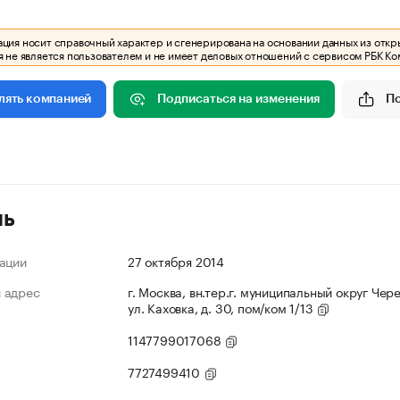
ия носит справочный характер и сгенерирована на основании данных из откр
 не является пользователем и не имеет деловых отношений с сервисом РБК Ко
Подписаться на изменения
П
лять компанией
ль
ации
27 октября 2014
 адрес
г. Москва, вн.тер.г. муниципальный округ Чер
ул. Каховка, д. 30, пом/ком 1/13
1147799017068
7727499410