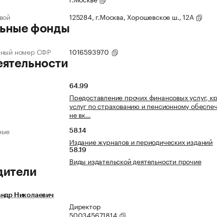
вой
125284, г.Москва, Хорошевское ш., 12А
ьные фонды
нный номер СФР
1016593970
еятельности
64.99
Предоставление прочих финансовых услуг, к
услуг по страхованию и пенсионному обеспе
не вк…
ные
58.14
Издание журналов и периодических изданий
58.19
Виды издательской деятельности прочие
дители
андр Николаевич
Директор
500345671814