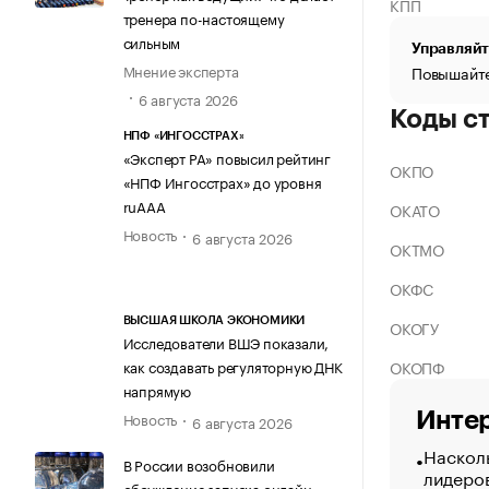
КПП
тренера по-настоящему
сильным
Управляйт
Мнение эксперта
Повышайте
6 августа 2026
Коды с
НПФ «ИНГОССТРАХ»
«Эксперт РА» повысил рейтинг
ОКПО
«НПФ Ингосстрах» до уровня
ruAAA
ОКАТО
Новость
6 августа 2026
ОКТМО
ОКФС
ВЫСШАЯ ШКОЛА ЭКОНОМИКИ
ОКОГУ
Исследователи ВШЭ показали,
ОКОПФ
как создавать регуляторную ДНК
напрямую
Интер
Новость
6 августа 2026
Насколь
В России возобновили
лидеро
обсуждение запуска онлайн-