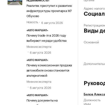
НЕДВИЖИМОСТЬ»
Реалитек приступил к развитию
Адрес налого
инфраструктуры промпарка М7
Социал
Обухово
Новость
6 августа 2026
Регистрацио
Виды д
«АВТО МАРШАЛ»
Почему trade-in в 2026 году
выбирают не ради удобства
Основной
Мнение эксперта
6 августа 2026
«АВТО МАРШАЛ»
Дополнитель
Почему комиссионная продажа
автомобиля снова становится
альтернативой
Мнение эксперта
Руково
6 августа 2026
Белов Алекс
«АВТО МАРШАЛ»
Должность
Почему документы на
ИНН
автомобиль стали частью его