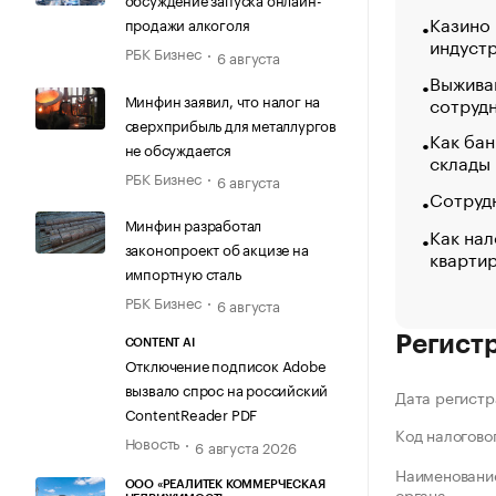
Казино
продажи алкоголя
индуст
РБК Бизнес
6 августа
Выжива
Минфин заявил, что налог на
сотруд
сверхприбыль для металлургов
Как бан
не обсуждается
склады
РБК Бизнес
6 августа
Сотрудн
Минфин разработал
Как нал
законопроект об акцизе на
кварти
импортную сталь
РБК Бизнес
6 августа
Регист
CONTENT AI
Отключение подписок Adobe
вызвало спрос на российский
Дата регистр
ContentReader PDF
Код налогово
Новость
6 августа 2026
Наименование
ООО «РЕАЛИТЕК КОММЕРЧЕСКАЯ
органа