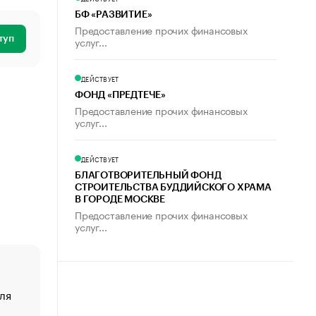
БФ «РАЗВИТИЕ»
Предоставление прочих финансовых
туп
услуг...
ДЕЙСТВУЕТ
ФОНД «ПРЕДТЕЧЕ»
Предоставление прочих финансовых
услуг...
ДЕЙСТВУЕТ
БЛАГОТВОРИТЕЛЬНЫЙ ФОНД
СТРОИТЕЛЬСТВА БУДДИЙСКОГО ХРАМА
В ГОРОДЕ МОСКВЕ
Предоставление прочих финансовых
услуг...
ля
«От спорта тело стареет иначе». Как живет глава ко
создавшей GTA