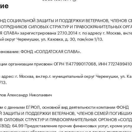
ие
ОНД СОЦИАЛЬНОЙ ЗАЩИТЫ И ПОДДЕРЖКИ ВЕТЕРАНОВ, ЧЛЕНОВ С
ОТРУДНИКОВ СИЛОВЫХ СТРУКТУР И ПРАВООХРАНИТЕЛЬНЫХ ОРГ
СЛАВА» зарегистрирована 27.10.2014 г. по адресу г. Москва, вн.те
 округ Черемушки, ул. Каховка, д. 30, пом/ком 1/13.
менование: ФОНД «СОЛДАТСКАЯ СЛАВА».
ции организации присвоен ОГРН 1147799017068, ИНН 7727499410
дрес: г. Москва, вн.тер.г. муниципальный округ Черемушки, ул. Ках
/13.
лов Александр Николаевич
ии с данными ЕГРЮЛ, основной вид деятельности компании ФОНД
 ЗАЩИТЫ И ПОДДЕРЖКИ ВЕТЕРАНОВ, ЧЛЕНОВ СЕМЕЙ ПОГИБШИ
В СИЛОВЫХ СТРУКТУР И ПРАВООХРАНИТЕЛЬНЫХ ОРГАНОВ «СОЛД
ВЭД: 64.99 Предоставление прочих финансовых услуг, кроме услу
и пенсионному обеспечению, не включенных в другие группировки