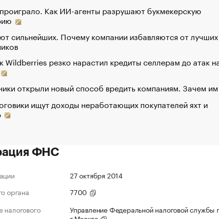
 проиграло. Как ИИ-агенты разрушают букмекерскую
рию
ют сильнейших. Почему компании избавляются от лучших
ников
к Wildberries резко нарастил кредиты селлерам до атак н
ики открыли новый способ вредить компаниям. Зачем им
оговики ищут доходы неработающих покупателей яхт и
р
рация ФНС
ации
27 октября 2014
го органа
7700
 налогового
Управление Федеральной налоговой службы 
г.Москве