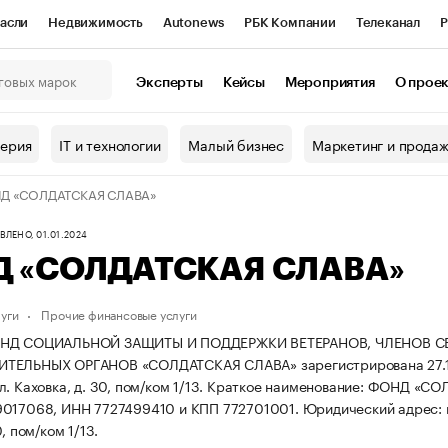
асли
Недвижимость
Autonews
РБК Компании
Телеканал
Р
К Курсы
РБК Life
Тренды
Визионеры
Национальные проекты
Эксперты
Кейсы
Мероприятия
О прое
онный клуб
Исследования
Кредитные рейтинги
Франшизы
Г
терия
IT и технологии
Малый бизнес
Маркетинг и прода
Проверка контрагентов
Политика
Экономика
Бизнес
Д «СОЛДАТСКАЯ СЛАВА»
ы
ЛЕНО, 01.01.2024
 «СОЛДАТСКАЯ СЛАВА»
уги
Прочие финансовые услуги
ОНД СОЦИАЛЬНОЙ ЗАЩИТЫ И ПОДДЕРЖКИ ВЕТЕРАНОВ, ЧЛЕНОВ С
ЕЛЬНЫХ ОРГАНОВ «СОЛДАТСКАЯ СЛАВА» зарегистрирована 27.10.201
. Каховка, д. 30, пом/ком 1/13.
Краткое наименование: ФОНД «С
9017068, ИНН 7727499410 и КПП 772701001.
Юридический адрес: г
0, пом/ком 1/13.