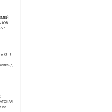
ЕМЕЙ
АНОВ
р.г.
 и КПП
овка, д.
Х
АТСКАЯ
г по
.