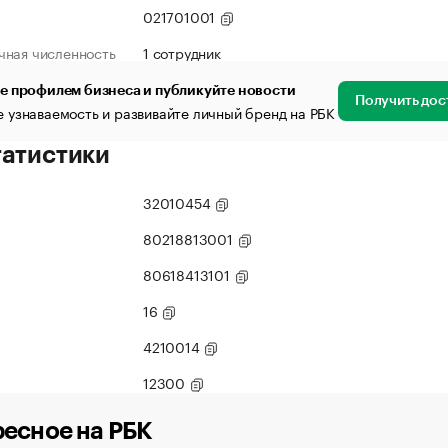
021701001
чная численность
1 сотрудник
е профилем бизнеса и публикуйте новости
Получить дос
 узнаваемость и развивайте личный бренд на РБК
татистики
32010454
80218813001
80618413101
16
4210014
12300
есное на РБК