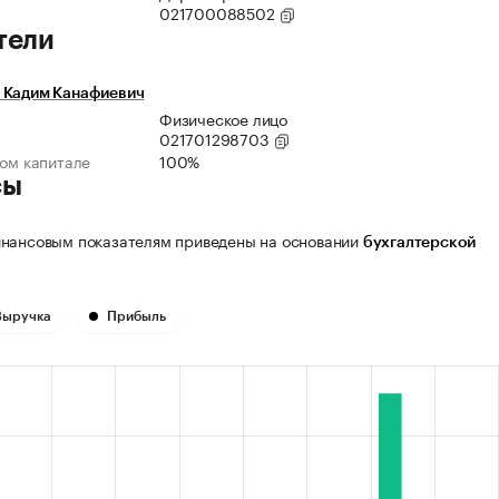
021700088502
тели
 Кадим Канафиевич
Физическое лицо
021701298703
ном капитале
100%
сы
нансовым показателям приведены на основании
бухгалтерской
Выручка
Прибыль