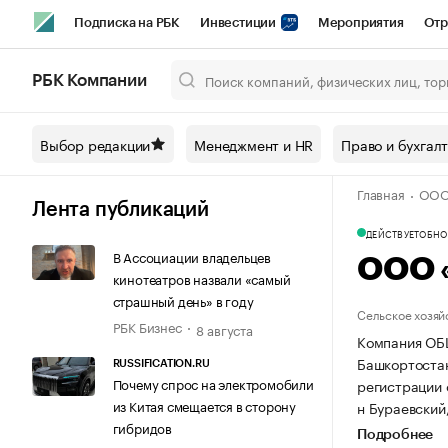
Подписка на РБК
Инвестиции
Мероприятия
Отр
Спорт
Школа управления РБК
РБК Образование
РБ
РБК Компании
Город
Стиль
Крипто
РБК Бизнес-среда
Дискусси
Выбор редакции
Менеджмент и HR
Право и бухгал
Спецпроекты СПб
Конференции СПб
Спецпроекты
Главная
ООО
Технологии и медиа
Финансы
Рынок наличной валют
Лента публикаций
ДЕЙСТВУЕТ
ОБНОВ
В Ассоциации владельцев
ООО 
кинотеатров назвали «самый
страшный день» в году
Сельское хозяй
РБК Бизнес
8 августа
Компания ОБ
Башкортостан,
RUSSIFICATION.RU
Почему спрос на электромобили
регистрации
из Китая смещается в сторону
н Бураевский,
гибридов
Подробнее