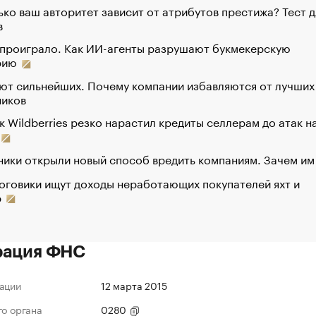
ко ваш авторитет зависит от атрибутов престижа? Тест д
в
 проиграло. Как ИИ-агенты разрушают букмекерскую
рию
ют сильнейших. Почему компании избавляются от лучших
ников
к Wildberries резко нарастил кредиты селлерам до атак н
ики открыли новый способ вредить компаниям. Зачем им
оговики ищут доходы неработающих покупателей яхт и
р
рация ФНС
ации
12 марта 2015
го органа
0280