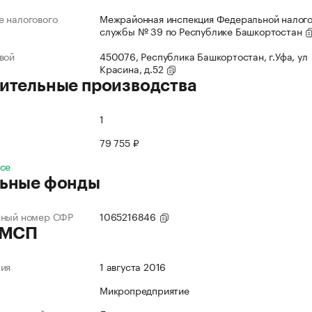
 налогового
Межрайонная инспекция Федеральной налог
службы № 39 по Республике Башкортостан
вой
450076, Республика Башкортостан, г.Уфа, ул
Красина, д.52
ительные производства
1
79 755 ₽
все
ьные фонды
нный номер СФР
1065216846
 МСП
ния
1 августа 2016
Микропредприятие