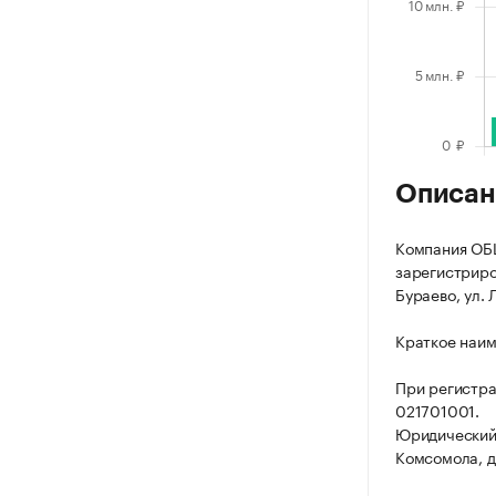
Описан
Компания О
зарегистриров
Бураево, ул. 
Краткое наи
При регистр
021701001.
Юридический 
Комсомола, д.