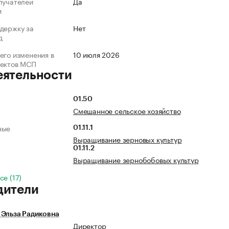
лучателей
Да
и
держку за
Нет
д
его изменения в
10 июля 2026
ъектов МСП
еятельности
01.50
Смешанное сельское хозяйство
ные
01.11.1
Выращивание зерновых культур
01.11.2
Выращивание зернобобовых культур
се (17)
дители
 Эльза Радиковна
Директор