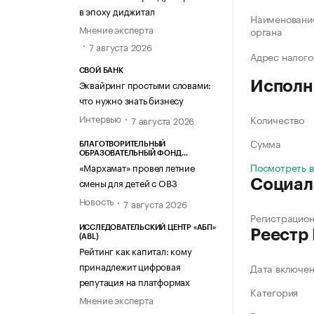
в эпоху диджитал
Наименование
Мнение эксперта
органа
7 августа 2026
Адрес налого
СВОЙ БАНК
Эквайринг простыми словами:
Исполн
что нужно знать бизнесу
Интервью
Количество
7 августа 2026
Сумма
БЛАГОТВОРИТЕЛЬНЫЙ
ОБРАЗОВАТЕЛЬНЫЙ ФОНД
«МАРХАМАТ»
Посмотреть 
«Мархамат» провел летние
смены для детей с ОВЗ
Социал
Новость
7 августа 2026
Регистрацио
ИССЛЕДОВАТЕЛЬСКИЙ ЦЕНТР «АБП»
Реестр
(ABL)
Рейтинг как капитал: кому
принадлежит цифровая
Дата включе
репутация на платформах
Категория
Мнение эксперта