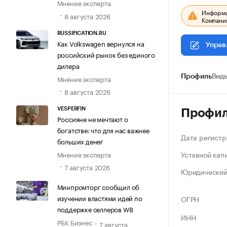
Мнение эксперта
Информац
8 августа 2026
Компания
RUSSIFICATION.RU
Как Volkswagen вернулся на
Управ
российский рынок без единого
дилера
Профиль
Виды
Мнение эксперта
8 августа 2026
VESPERFIN
Профи
Россияне не мечтают о
богатстве: что для нас важнее
Дата регистр
больших денег
Уставной кап
Мнение эксперта
7 августа 2026
Юридический
Минпромторг сообщил об
изучении властями идей по
ОГРН
поддержке селлеров WB
ИНН
РБК Бизнес
7 августа