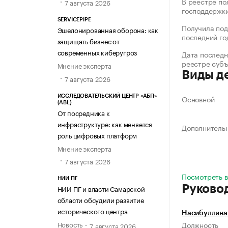
В реестре по
7 августа 2026
господдержк
SERVICEPIPE
Получила под
Эшелонированная оборона: как
последний го
защищать бизнес от
современных киберугроз
Дата последн
реестре суб
Мнение эксперта
Виды д
7 августа 2026
ИССЛЕДОВАТЕЛЬСКИЙ ЦЕНТР «АБП»
Основной
(ABL)
От посредника к
инфраструктуре: как меняется
Дополнитель
роль цифровых платформ
Мнение эксперта
7 августа 2026
Посмотреть в
НИИ ПГ
Руково
НИИ ПГ и власти Самарской
области обсудили развитие
исторического центра
Насибуллина
Новость
Должность
7 августа 2026