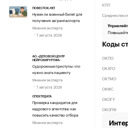
КПП
ПОВЕСТОК.НЕТ
Нужен ли военный билет для
Среднесписо
получения загранпаспорта
Управляйт
Мнение эксперта
Повышайте
7 августа 2026
Коды с
ОКПО
АО «ДЕЛОВОЙ ЦЕНТР
НЕЙРОХИРУРГИИ»
Судорожные приступы: что
ОКАТО
нужно знать пациенту
ОКТМО
Мнение эксперта
7 августа 2026
ОКФС
СПЕКТРДАТА
ОКОГУ
Проверка кандидатов для
кадрового агентства: как
ОКОПФ
повысить качество отбора
Мнение эксперта
Интер