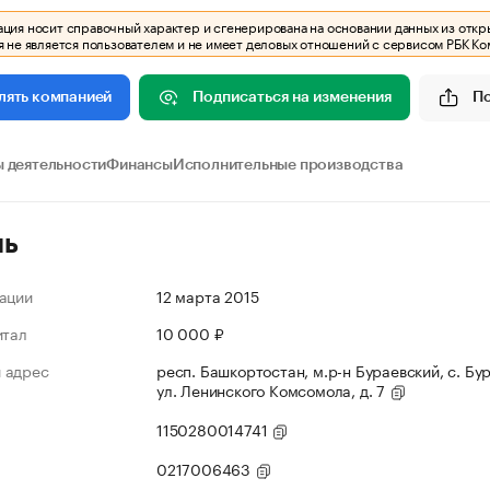
ия носит справочный характер и сгенерирована на основании данных из откр
 не является пользователем и не имеет деловых отношений с сервисом РБК Ко
Подписаться на изменения
П
лять компанией
 деятельности
Финансы
Исполнительные производства
ль
ации
12 марта 2015
итал
10 000 ₽
 адрес
респ. Башкортостан, м.р-н Бураевский, с. Бу
ул. Ленинского Комсомола, д. 7
1150280014741
0217006463