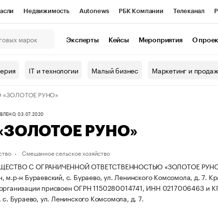
асли
Недвижимость
Autonews
РБК Компании
Телеканал
Р
К Курсы
РБК Life
Тренды
Визионеры
Национальные проекты
Эксперты
Кейсы
Мероприятия
О прое
онный клуб
Исследования
Кредитные рейтинги
Франшизы
Г
терия
IT и технологии
Малый бизнес
Маркетинг и прода
Проверка контрагентов
Политика
Экономика
Бизнес
 «ЗОЛОТОЕ РУНО»
ы
ЛЕНО, 03.07.2020
«ЗОЛОТОЕ РУНО»
ство
Смешанное сельское хозяйство
ЩЕСТВО С ОГРАНИЧЕННОЙ ОТВЕТСТВЕННОСТЬЮ «ЗОЛОТОЕ РУНО» зар
 м.р-н Бураевский, с. Бураево, ул. Ленинского Комсомола, д. 7.
Кр
 организации присвоен ОГРН 1150280014741, ИНН 0217006463 и 
 с. Бураево, ул. Ленинского Комсомола, д. 7.