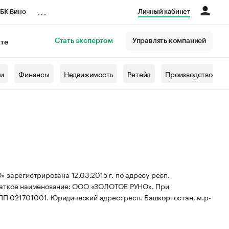
...
БК Вино
Личный кабинет
Стать экспертом
Управлять компанией
кте
азета
жи
Финансы
Недвижимость
Ретейл
Производство
егистрирована 12.03.2015 г. по адресу респ.
аткое наименование: ООО «ЗОЛОТОЕ РУНО».
При
КПП 021701001.
Юридический адрес: респ. Башкортостан, м.р-