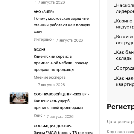
7 августа 2026
Насколь
лидеро
АНО «АИПР»
Почему московские зарядные
Казино
станции работают не в полную
индуст
силу
Выжива
Интервью
7 августа 2026
сотруд
Как бан
RICCHE
Клиентский сервис в
склады
премиальной мебели: почему
Сотрудн
продают не продавцы
Как нал
Мнение эксперта
кварти
7 августа 2026
ООО ПРАВОВОЙ ЦЕНТР «ЭКСПЕРТ»
Как взыскать ущерб,
Регист
причиненный дропперами
Кейс
7 августа 2026
Дата регистр
ООО «МЕДИА-ДОКТОР»
Код налогово
Зачем FMCG-бренду ТВ-реклама