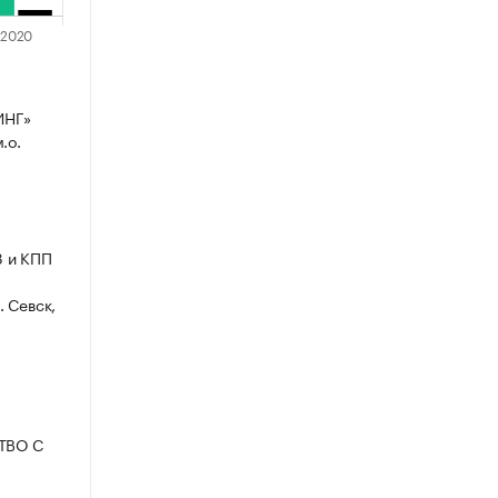
ИНГ»
.о.
3 и КПП
. Севск,
СТВО С