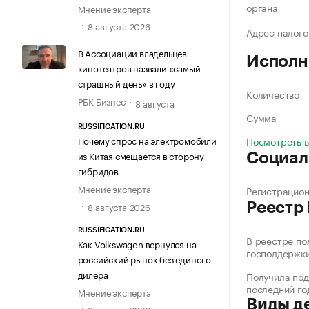
органа
Мнение эксперта
8 августа 2026
Адрес налого
В Ассоциации владельцев
Исполн
кинотеатров назвали «самый
страшный день» в году
Количество
РБК Бизнес
8 августа
Сумма
RUSSIFICATION.RU
Посмотреть 
Почему спрос на электромобили
из Китая смещается в сторону
Социал
гибридов
Мнение эксперта
Регистрацио
8 августа 2026
Реестр
RUSSIFICATION.RU
В реестре по
Как Volkswagen вернулся на
господдержк
российский рынок без единого
дилера
Получила под
последний го
Мнение эксперта
Виды д