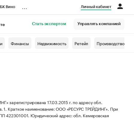
...
БК Вино
Личный кабинет
Стать экспертом
Управлять компанией
кте
азета
жи
Финансы
Недвижимость
Ретейл
Производство
арегистрирована 17.03.2015 г. по адресу обл.
. 1.
Краткое наименование: ООО «РЕСУРС ТРЕЙДИНГ».
При
КПП 422301001.
Юридический адрес: обл. Кемеровская