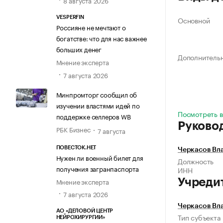
8 августа 2026
VESPERFIN
Основной
Россияне не мечтают о
богатстве: что для нас важнее
больших денег
Дополнитель
Мнение эксперта
7 августа 2026
Минпромторг сообщил об
изучении властями идей по
Посмотреть в
поддержке селлеров WB
Руково
РБК Бизнес
7 августа
ПОВЕСТОК.НЕТ
Черкасов Вл
Нужен ли военный билет для
Должность
получения загранпаспорта
ИНН
Мнение эксперта
Учреди
7 августа 2026
Черкасов Вл
АО «ДЕЛОВОЙ ЦЕНТР
Тип субъекта
НЕЙРОХИРУРГИИ»