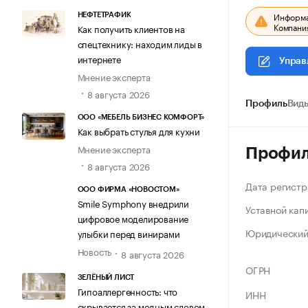
Информац
НЕФТЕТРАФИК
Компания
Как получить клиентов на
спецтехнику: находим лиды в
интернете
Управ
Мнение эксперта
8 августа 2026
Профиль
Виды
ООО «МЕБЕЛЬ БИЗНЕС КОМФОРТ»
Как выбрать стулья для кухни
Мнение эксперта
Профи
8 августа 2026
Дата регистр
ООО ФИРМА «НОВОСТОМ»
Smile Symphony внедрили
Уставной кап
цифровое моделирование
Юридический
улыбки перед винирами
Новость
8 августа 2026
ОГРН
ЗЕЛЁНЫЙ ЛИСТ
Гипоаллергенность: что
ИНН
скрывается за модным словом