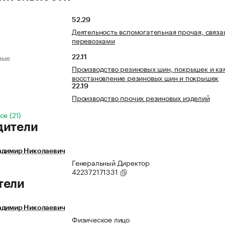
52.29
Деятельность вспомогательная прочая, связа
перевозками
ные
22.11
Производство резиновых шин, покрышек и ка
восстановление резиновых шин и покрышек
22.19
Производство прочих резиновых изделий
се (21)
дители
адимир Николаевич
Генеральный Директор
422372171331
тели
адимир Николаевич
Физическое лицо