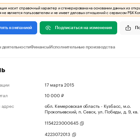
ия носит справочный характер и сгенерирована на основании данных из откр
 не является пользователем и не имеет деловых отношений с сервисом РБК Ко
Подписаться на изменения
П
лять компанией
 деятельности
Финансы
Исполнительные производства
ль
ации
17 марта 2015
итал
10 000 ₽
 адрес
обл. Кемеровская область - Кузбасс, м.о.
Прокопьевский, п. Севск, ул. Победы, д. 9, кв.
1154223000645
4223072013