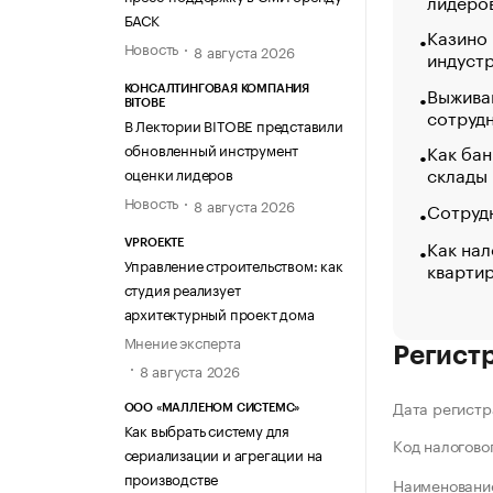
лидеро
БАСК
Казино
Новость
8 августа 2026
индуст
Выжива
КОНСАЛТИНГОВАЯ КОМПАНИЯ
BITOBE
сотруд
В Лектории BITOBE представили
Как бан
обновленный инструмент
склады
оценки лидеров
Новость
8 августа 2026
Сотрудн
Как нал
VPROEKTE
Управление строительством: как
кварти
студия реализует
архитектурный проект дома
Мнение эксперта
Регист
8 августа 2026
Дата регистр
ООО «МАЛЛЕНОМ СИСТЕМС»
Как выбрать систему для
Код налогово
сериализации и агрегации на
производстве
Наименование