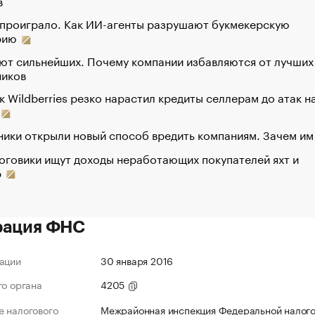
в
 проиграло. Как ИИ-агенты разрушают букмекерскую
рию
ют сильнейших. Почему компании избавляются от лучших
ников
к Wildberries резко нарастил кредиты селлерам до атак н
ики открыли новый способ вредить компаниям. Зачем им
оговики ищут доходы неработающих покупателей яхт и
р
рация ФНС
ации
30 января 2016
го органа
4205
 налогового
Межрайонная инспекция Федеральной налог