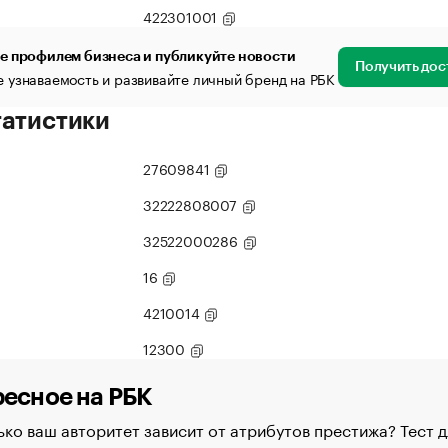
422301001
е профилем бизнеса и публикуйте новости
Получить дос
 узнаваемость и развивайте личный бренд на РБК
татистики
27609841
32222808007
32522000286
16
4210014
12300
есное на РБК
ко ваш авторитет зависит от атрибутов престижа? Тест д