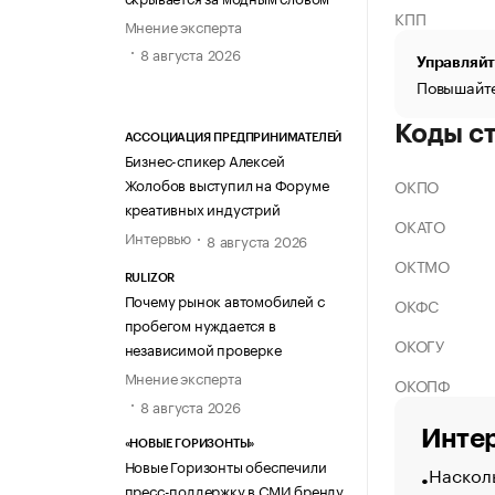
КПП
Мнение эксперта
8 августа 2026
Управляйт
Повышайте
Коды с
АССОЦИАЦИЯ ПРЕДПРИНИМАТЕЛЕЙ
Бизнес-спикер Алексей
Жолобов выступил на Форуме
ОКПО
креативных индустрий
ОКАТО
Интервью
8 августа 2026
ОКТМО
RULIZOR
Почему рынок автомобилей с
ОКФС
пробегом нуждается в
ОКОГУ
независимой проверке
Мнение эксперта
ОКОПФ
8 августа 2026
Интер
«НОВЫЕ ГОРИЗОНТЫ»
Новые Горизонты обеспечили
Насколь
пресс-поддержку в СМИ бренду