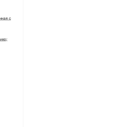
нная с
мер;