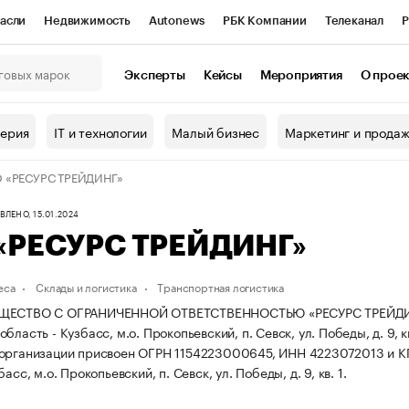
асли
Недвижимость
Autonews
РБК Компании
Телеканал
Р
К Курсы
РБК Life
Тренды
Визионеры
Национальные проекты
Эксперты
Кейсы
Мероприятия
О прое
онный клуб
Исследования
Кредитные рейтинги
Франшизы
Г
терия
IT и технологии
Малый бизнес
Маркетинг и прода
Проверка контрагентов
Политика
Экономика
Бизнес
 «РЕСУРС ТРЕЙДИНГ»
ы
ЛЕНО, 15.01.2024
«РЕСУРС ТРЕЙДИНГ»
еса
Склады и логистика
Транспортная логистика
ЩЕСТВО С ОГРАНИЧЕННОЙ ОТВЕТСТВЕННОСТЬЮ «РЕСУРС ТРЕЙДИНГ» з
бласть - Кузбасс, м.о. Прокопьевский, п. Севск, ул. Победы, д. 9, кв
 организации присвоен ОГРН 1154223000645, ИНН 4223072013 и 
асс, м.о. Прокопьевский, п. Севск, ул. Победы, д. 9, кв. 1.