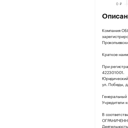
Описан
Компания О
зарегистриров
Прокопьевский,
Краткое наи
При регистр
422301001.
Юридический 
ул. Победы, д. 
Генеральный 
Учредители к
В соответств
ОГРАНИЧЕННО
Деятельность