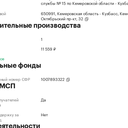
службы № 15 по Кемеровской области - Кузб
вой
650991, Кемеровская область - Кузбасс, Кеме
Октябрьский пр-кт, 32
ительные производства
1
11 559 ₽
все
ьные фонды
нный номер СФР
1007893322
 МСП
лучателей
Да
и
держку за
Нет
д
еятельности