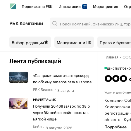
Подписка на РБК
Инвестиции
Мероприятия
Отр
Спорт
Школа управления РБК
РБК Образование
РБ
РБК Компании
Город
Стиль
Крипто
РБК Бизнес-среда
Дискусси
Выбор редакции
Менеджмент и HR
Право и бухгал
Спецпроекты СПб
Конференции СПб
Спецпроекты
Главная
ООО
Технологии и медиа
Финансы
Рынок наличной валют
Лента публикаций
ДЕЙСТВУЕТ
ОБНОВ
«Газпром» заметил антирекорд
ООО 
по объему запасов газа в Европе
РБК Бизнес
8 августа
Услуги для бизн
Компания ОБ
НЕФТЕТРАФИК
Получили 26 468 заявок по 38 р
Кемеровская о
через ВК: кейс онлайн-школы в
регистрации
мягкой нише
область - Кузб
Кейс
8 августа 2026
Подробнее