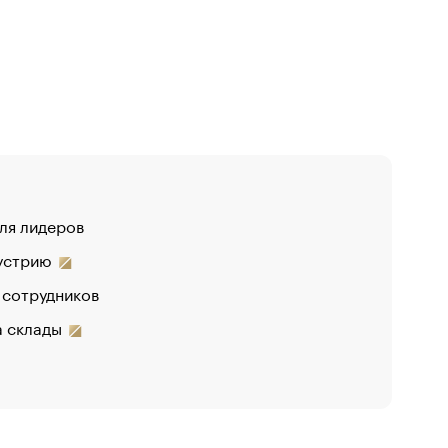
для лидеров
дустрию
 сотрудников
на склады