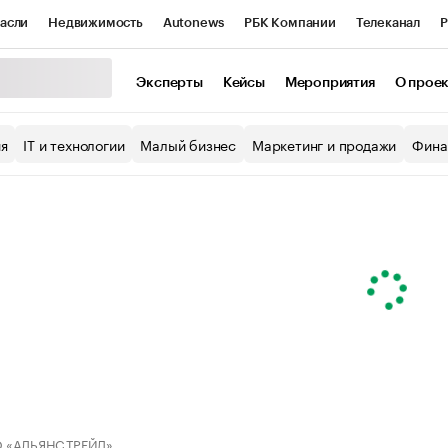
асли
Недвижимость
Autonews
РБК Компании
Телеканал
Р
К Курсы
РБК Life
Тренды
Визионеры
Национальные проекты
Эксперты
Кейсы
Мероприятия
О прое
уб
Исследования
Кредитные рейтинги
Франшизы
Газета
ия
IT и технологии
Малый бизнес
Маркетинг и продажи
Фина
Проверка контрагентов
Политика
Экономика
Бизнес
ы
 «АЛЬЯНС ТРЕЙД»