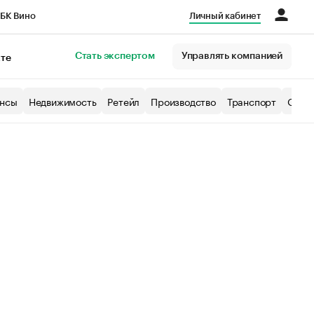
БК Вино
Личный кабинет
Город
Стать экспертом
Управлять компанией
кте
нсы
Недвижимость
Ретейл
Производство
Транспорт
Образ