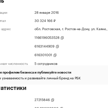
ль
ации
28 января 2016
итал
30 324 166 ₽
 адрес
обл. Ростовская, г. Ростов-на-Дону, ул. Каяни,
1166196053528
6163144909
616301001
чная численность
5 сотрудников
е профилем бизнеса и публикуйте новости
 узнаваемость и развивайте личный бренд на РБК
татистики
27215846