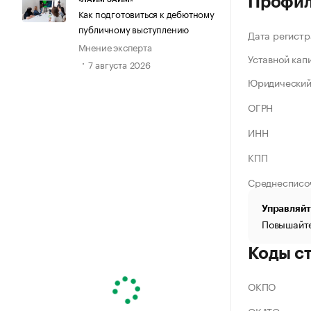
Профи
Как подготовиться к дебютному
публичному выступлению
Дата регистр
Мнение эксперта
Уставной кап
7 августа 2026
Юридический
ОГРН
ИНН
КПП
Среднесписо
Управляйт
Повышайте
Коды с
ОКПО