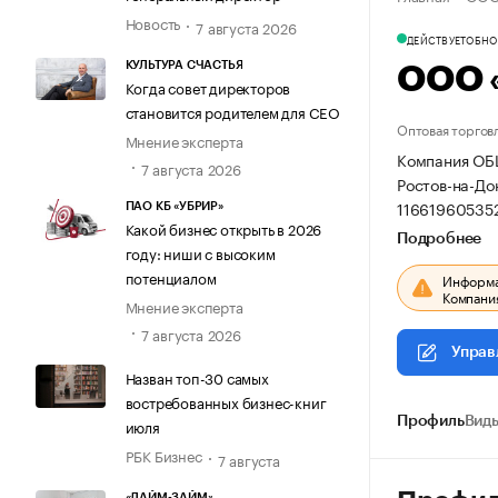
Новость
7 августа 2026
ДЕЙСТВУЕТ
ОБНОВ
КУЛЬТУРА СЧАСТЬЯ
ООО 
Когда совет директоров
становится родителем для CEO
Оптовая торгов
Мнение эксперта
Компания ОБ
7 августа 2026
Ростов-на-Дон
11661960535
ПАО КБ «УБРИР»
Какой бизнес открыть в 2026
Подробнее
году: ниши с высоким
потенциалом
Информац
Компания
Мнение эксперта
7 августа 2026
Управ
Назван топ-30 самых
востребованных бизнес-книг
Профиль
Виды
июля
РБК Бизнес
7 августа
«ЛАЙМ-ЗАЙМ»