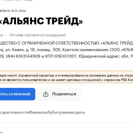
ЛЕНО, 18.01.2024
«АЛЬЯНС ТРЕЙД»
ля
Оптовая торговля с/х продукцией
ЩЕСТВО С ОГРАНИЧЕННОЙ ОТВЕТСТВЕННОСТЬЮ «АЛЬЯНС ТРЕЙД» зарег
у, ул. Каяни, д. 18, помещ. 305.
Краткое наименование: ООО «АЛЬ
28, ИНН 6163144909 и КПП 616301001.
Юридический адрес: обл. Рос
ия носит справочный характер и сгенерирована на основании данных из откр
 не является пользователем и не имеет деловых отношений с сервисом РБК Ко
Поделиться
лять компанией
 деятельности
Финансы
Арбитражные дела