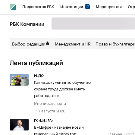
Подписка на РБК
Инвестиции
Мероприятия
Отр
Спорт
Школа управления РБК
РБК Образование
РБ
РБК Компании
Стиль
Крипто
РБК Бизнес-среда
Дискуссионный кл
Выбор редакции
Менеджмент и HR
Право и бухгалтер
Спецпроекты СПб
Конференции СПб
Спецпроекты
Технологии и медиа
Финансы
Рынок наличной валют
Лента публикаций
НЦПО
Какие документы по обучению
охране труда должен иметь
работодатель
Мнение эксперта
7 августа 2026
ГК «ЦИФРА»
В «Цифре» назначен новый
генеральный директор
Главная
ООО