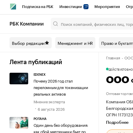
Подписка на РБК
Инвестиции
Мероприятия
Отр
Спорт
Школа управления РБК
РБК Образование
РБ
РБК Компании
Город
Стиль
Крипто
РБК Бизнес-среда
Дискусси
Выбор редакции
Менеджмент и HR
Право и бухгал
Спецпроекты СПб
Конференции СПб
Спецпроекты
Главная
ООО
Технологии и медиа
Финансы
Рынок наличной валют
Лента публикаций
ДЕЙСТВУЕТ
ОБНОВ
EDENEX
ООО 
Почему 2026 год стал
переломным для токенизации
Оптовая торгов
реальных активов
Компания ОБ
Мнение эксперта
Белгородская,
6 августа 2026
ОГРН 117312
РОТАНА
Подробнее
Один день без оборудования:
как сбой медтехники бьет по