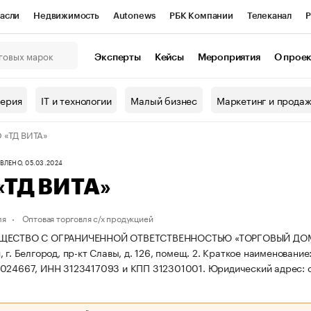
асли
Недвижимость
Autonews
РБК Компании
Телеканал
Р
К Курсы
РБК Life
Тренды
Визионеры
Национальные проекты
Эксперты
Кейсы
Мероприятия
О прое
онный клуб
Исследования
Кредитные рейтинги
Франшизы
Г
терия
IT и технологии
Малый бизнес
Маркетинг и прода
Проверка контрагентов
Политика
Экономика
Бизнес
 «ТД ВИТА»
ы
ЛЕНО, 05.03.2024
«ТД ВИТА»
ля
Оптовая торговля с/х продукцией
ЩЕСТВО С ОГРАНИЧЕННОЙ ОТВЕТСТВЕННОСТЬЮ «ТОРГОВЫЙ ДОМ ВИТА
 г. Белгород, пр-кт Славы, д. 126, помещ. 2.
Краткое наименование
3024667, ИНН 3123417093 и КПП 312301001.
Юридический адрес: об