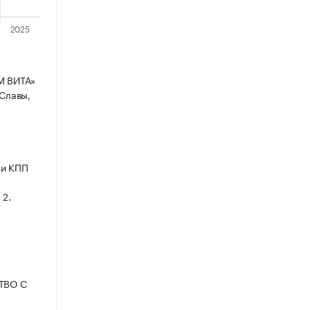
 ВИТА»
 Славы,
 и КПП
 2.
СТВО С
1