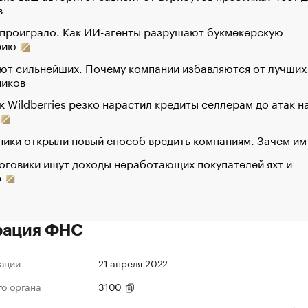
в
 проиграло. Как ИИ-агенты разрушают букмекерскую
рию
ют сильнейших. Почему компании избавляются от лучших
ников
к Wildberries резко нарастил кредиты селлерам до атак н
ики открыли новый способ вредить компаниям. Зачем им
оговики ищут доходы неработающих покупателей яхт и
р
рация ФНС
ации
21 апреля 2022
го органа
3100