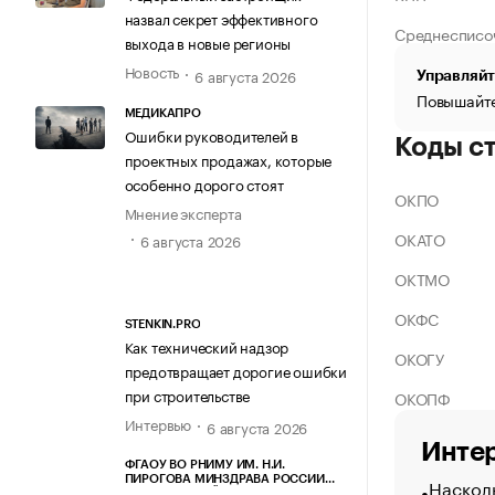
назвал секрет эффективного
Среднесписо
выхода в новые регионы
Новость
6 августа 2026
Управляйт
Повышайте
МЕДИКАПРО
Ошибки руководителей в
Коды с
проектных продажах, которые
особенно дорого стоят
ОКПО
Мнение эксперта
ОКАТО
6 августа 2026
ОКТМО
ОКФС
STENKIN.PRO
Как технический надзор
ОКОГУ
предотвращает дорогие ошибки
при строительстве
ОКОПФ
Интервью
6 августа 2026
Интер
ФГАОУ ВО РНИМУ ИМ. Н.И.
Насколь
ПИРОГОВА МИНЗДРАВА РОССИИ
(ПИРОГОВСКИЙ УНИВЕРСИТЕТ)