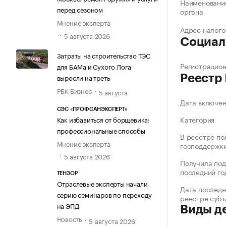
Наименование
перед сезоном
органа
Мнение эксперта
Адрес налого
5 августа 2026
Социал
Затраты на строительство ТЭС
Регистрацио
для БАМа и Сухого Лога
выросли на треть
Реестр
РБК Бизнес
5 августа
Дата включе
СЭС «ПРОФСАНЭКСПЕРТ»
Категория
Как избавиться от борщевика:
профессиональные способы
В реестре по
Мнение эксперта
господдержк
5 августа 2026
Получила под
последний го
ТЕНЗОР
Отраслевые эксперты начали
Дата последн
серию семинаров по переходу
реестре суб
на ЭПД
Виды д
Новость
5 августа 2026