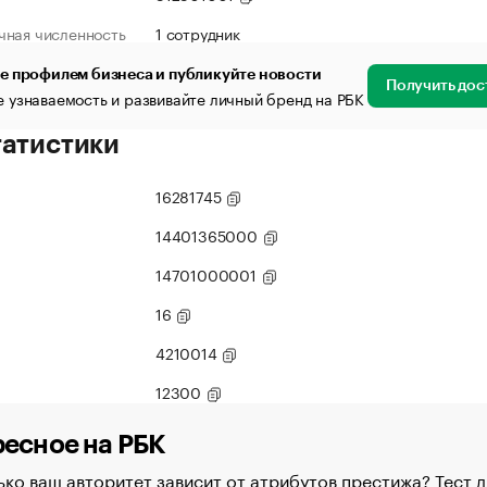
чная численность
1 сотрудник
е профилем бизнеса и публикуйте новости
Получить дос
 узнаваемость и развивайте личный бренд на РБК
татистики
16281745
14401365000
14701000001
16
4210014
12300
есное на РБК
ко ваш авторитет зависит от атрибутов престижа? Тест д