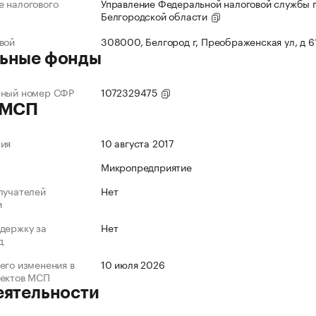
 налогового
Управление Федеральной налоговой службы 
Белгородской области
вой
308000, Белгород г, Преображенская ул, д 6
ьные фонды
нный номер СФР
1072329475
 МСП
ния
10 августа 2017
Микропредприятие
лучателей
Нет
и
держку за
Нет
д
его изменения в
10 июля 2026
ъектов МСП
еятельности