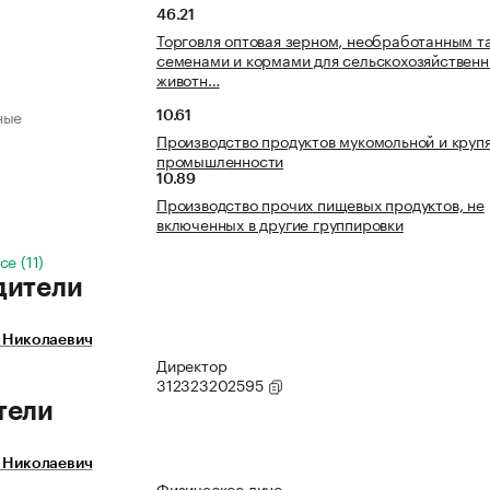
46.21
Торговля оптовая зерном, необработанным т
семенами и кормами для сельскохозяйствен
животн…
ные
10.61
Производство продуктов мукомольной и круп
промышленности
10.89
Производство прочих пищевых продуктов, не
включенных в другие группировки
е (11)
дители
г Николаевич
Директор
312323202595
тели
г Николаевич
Физическое лицо