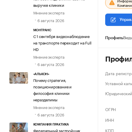
Информац
выручке клиники
Компания
Мнение эксперта
6 августа 2026
Управ
МОНТРАНС
С 1 сентября видеонаблюдение
Профиль
Виды
на транспорте переходит на Full
HD
Мнение эксперта
Профи
6 августа 2026
Дата регистр
«АЛЬКОН»
Почему стратегия,
Уставной кап
позиционирование и
Юридический
философия клиники
неразделимы
Мнение эксперта
ОГРН
6 августа 2026
ИНН
КОМПАНИЯ ПРАКТИКА
КПП
Федеральный застройщик