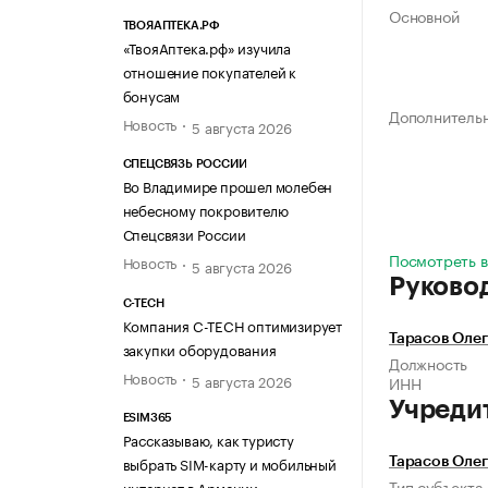
Основной
ТВОЯАПТЕКА.РФ
«ТвояАптека.рф» изучила
отношение покупателей к
бонусам
Дополнитель
Новость
5 августа 2026
СПЕЦСВЯЗЬ РОССИИ
Во Владимире прошел молебен
небесному покровителю
Спецсвязи России
Посмотреть вс
Новость
5 августа 2026
Руково
C-TECH
Компания C-TECH оптимизирует
Тарасов Оле
закупки оборудования
Должность
Новость
5 августа 2026
ИНН
Учреди
ESIM365
Рассказываю, как туристу
выбрать SIM-карту и мобильный
Тарасов Оле
Тип субъекта
интернет в Армении