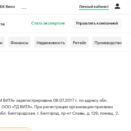
...
БК Вино
Личный кабинет
Стать экспертом
Управлять компанией
кте
азета
жи
Финансы
Недвижимость
Ретейл
Производство
» зарегистрирована 06.07.2017 г. по адресу обл.
: ООО «ТД ВИТА».
При регистрации организации присвоен
л. Белгородская, г. Белгород, пр-кт Славы, д. 126, помещ. 2.