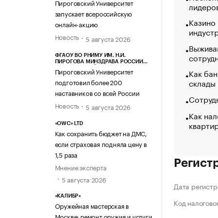
Пироговский Университет
лидеро
запускает всероссийскую
Казино
онлайн-акцию
индуст
Новость
5 августа 2026
Выжива
сотруд
ФГАОУ ВО РНИМУ ИМ. Н.И.
ПИРОГОВА МИНЗДРАВА РОССИИ
(ПИРОГОВСКИЙ УНИВЕРСИТЕТ)
Пироговский Университет
Как бан
склады
подготовил более 200
наставников со всей России
Сотрудн
Новость
5 августа 2026
Как нал
кварти
«OWC» LTD
Как сохранить бюджет на ДМС,
если страховая подняла цену в
1,5 раза
Регист
Мнение эксперта
5 августа 2026
Дата регистр
«КАЛИБР»
Код налогово
Оружейная мастерская в
Москве: ремонт оружия и услуги