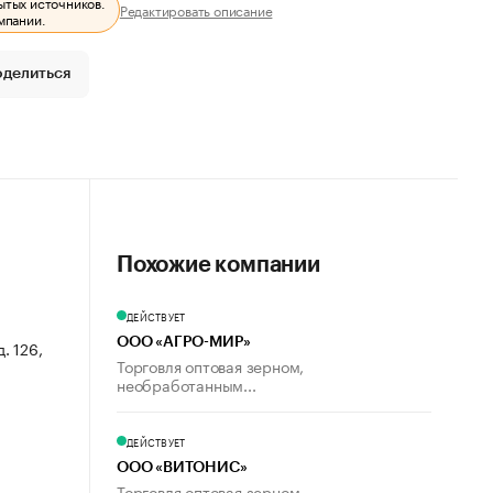
ытых источников.
Редактировать описание
мпании.
оделиться
Похожие компании
ДЕЙСТВУЕТ
ООО «АГРО-МИР»
. 126,
Торговля оптовая зерном,
необработанным...
ДЕЙСТВУЕТ
ООО «ВИТОНИС»
Торговля оптовая зерном,