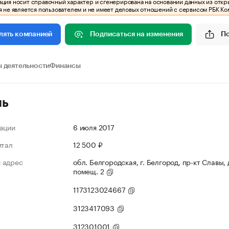
ия носит справочный характер и сгенерирована на основании данных из откр
 не является пользователем и не имеет деловых отношений с сервисом РБК Ко
Подписаться на изменения
П
лять компанией
 деятельности
Финансы
ль
ации
6 июля 2017
итал
12 500 ₽
 адрес
обл. Белгородская, г. Белгород, пр-кт Славы, д
помещ. 2
1173123024667
3123417093
312301001