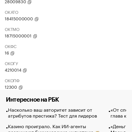
28009830
ОКАТО
18415000000
ОКТМО
18715000001
ОКФС
16
ОКОГУ
4210014
ОКОПФ
12300
Интересное на РБК
Насколько ваш авторитет зависит от
«От спор
атрибутов престижа? Тест для лидеров
глава ко
Казино проиграло. Как ИИ-агенты
«Деньги б
разрушают букмекерскую индустрию
Маск в и