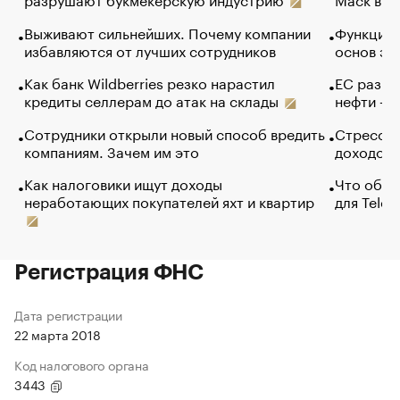
Выживают сильнейших. Почему компании
Функции 
избавляются от лучших сотрудников
основ эф
Как банк Wildberries резко нарастил
ЕС разре
кредиты селлерам до атак на склады
нефти — 
Сотрудники открыли новый способ вредить
Стресс о
компаниям. Зачем им это
доходов 
Как налоговики ищут доходы
Что обви
неработающих покупателей яхт и квартир
для Tele
Регистрация ФНС
Дата регистрации
22 марта 2018
Код налогового органа
3443