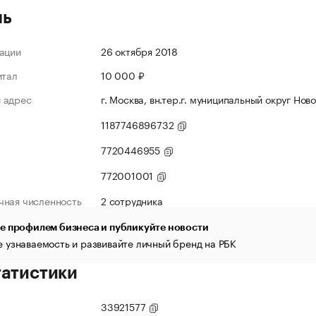
ль
ации
26 октября 2018
итал
10 000 ₽
 адрес
г. Москва, вн.тер.г. муниципальный округ Новог
1187746896732
7720446955
772001001
чная численность
2 сотрудника
е профилем бизнеса и публикуйте новости
 узнаваемость и развивайте личный бренд на РБК
татистики
33921577