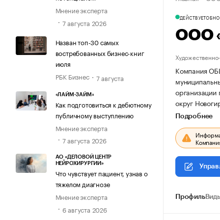
Мнение эксперта
ДЕЙСТВУЕТ
ОБНОВ
7 августа 2026
ООО 
Назван топ-30 самых
востребованных бизнес-книг
Художественно-
июля
Компания ОБЩ
РБК Бизнес
7 августа
муниципальный
организации
«ЛАЙМ-ЗАЙМ»
округ Новогире
Как подготовиться к дебютному
публичному выступлению
Подробнее
Мнение эксперта
Информац
7 августа 2026
Компания
АО «ДЕЛОВОЙ ЦЕНТР
НЕЙРОХИРУРГИИ»
Управ
Что чувствует пациент, узнав о
тяжелом диагнозе
Мнение эксперта
Профиль
Виды
6 августа 2026