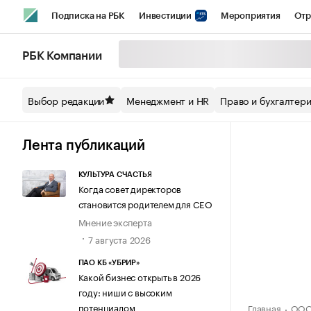
Подписка на РБК
Инвестиции
Мероприятия
Отр
Спорт
Школа управления РБК
РБК Образование
РБ
РБК Компании
Стиль
Крипто
РБК Бизнес-среда
Дискуссионный кл
Выбор редакции
Менеджмент и HR
Право и бухгалтер
Спецпроекты СПб
Конференции СПб
Спецпроекты
Технологии и медиа
Финансы
Рынок наличной валют
Лента публикаций
КУЛЬТУРА СЧАСТЬЯ
Когда совет директоров
становится родителем для CEO
Мнение эксперта
7 августа 2026
ПАО КБ «УБРИР»
Какой бизнес открыть в 2026
году: ниши с высоким
потенциалом
Главная
ООО