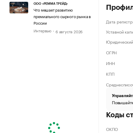
ООО «РЕММА ТРЕЙД»
Профи
Что мешает развитию
премиального сырного рынка в
Дата регистр
России
Интервью
Уставной кап
6 августа 2026
Юридический
ОГРН
ИНН
КПП
Среднесписо
Управляйт
Повышайте
Коды с
ОКПО