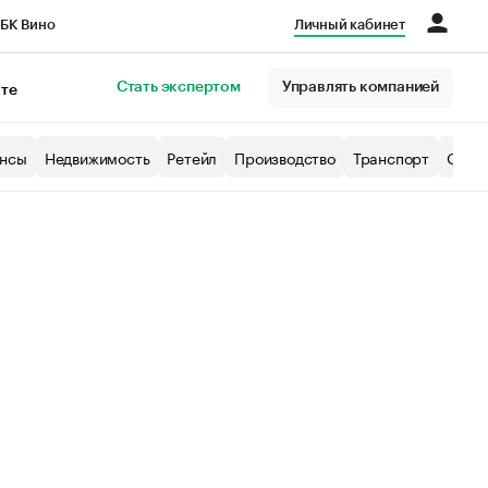
БК Вино
Личный кабинет
Город
Стать экспертом
Управлять компанией
кте
нсы
Недвижимость
Ретейл
Производство
Транспорт
Образ