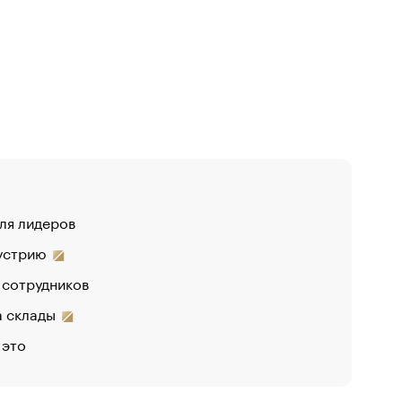
для лидеров
дустрию
 сотрудников
на склады
 это