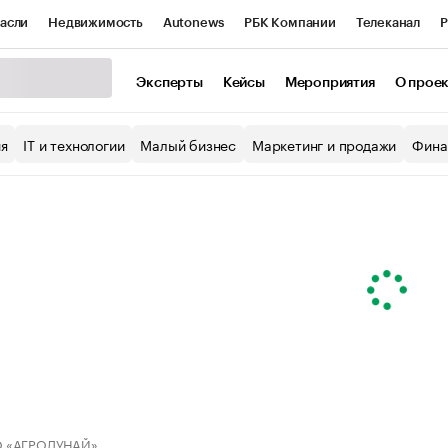
асли
Недвижимость
Autonews
РБК Компании
Телеканал
Р
К Курсы
РБК Life
Тренды
Визионеры
Национальные проекты
Эксперты
Кейсы
Мероприятия
О прое
уб
Исследования
Кредитные рейтинги
Франшизы
Газета
ия
IT и технологии
Малый бизнес
Маркетинг и продажи
Фина
Проверка контрагентов
Политика
Экономика
Бизнес
ы
 «АГРОДУНАЙ»