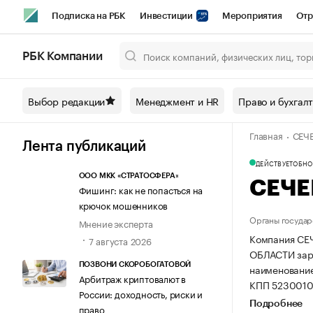
Подписка на РБК
Инвестиции
Мероприятия
Отр
Спорт
Школа управления РБК
РБК Образование
РБ
РБК Компании
Город
Стиль
Крипто
РБК Бизнес-среда
Дискусси
Выбор редакции
Менеджмент и HR
Право и бухгал
Спецпроекты СПб
Конференции СПб
Спецпроекты
Главная
СЕЧ
Технологии и медиа
Финансы
Рынок наличной валют
Лента публикаций
ДЕЙСТВУЕТ
ОБНОВ
ООО МКК «СТРАТОСФЕРА»
СЕЧЕ
Фишинг: как не попасться на
крючок мошенников
Органы государ
Мнение эксперта
Компания С
7 августа 2026
ОБЛАСТИ зарег
ПОЗВОНИ СКОРОБОГАТОВОЙ
наименован
Арбитраж криптовалют в
КПП 5230010
России: доходность, риски и
Подробнее
право