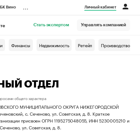
...
БК Вино
Личный кабинет
Стать экспертом
Управлять компанией
кте
азета
жи
Финансы
Недвижимость
Ретейл
Производство
НЫЙ ОТДЕЛ
просами общего характера
НОВСКОГО МУНИЦИПАЛЬНОГО ОКРУГА НИЖЕГОРОДСКОЙ
еновский, с. Сеченово, ул. Советская, д. 8.
Краткое
ганизации присвоен ОГРН 1195275048055, ИНН 5230005210 и
еченово, ул. Советская, д. 8.