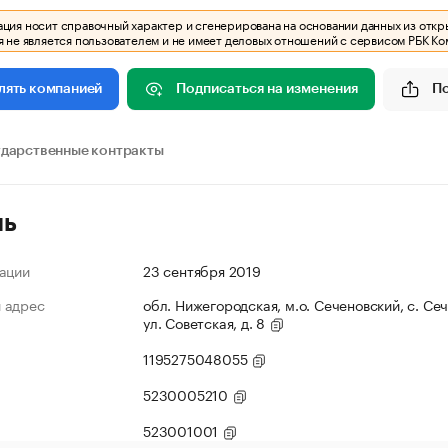
ия носит справочный характер и сгенерирована на основании данных из откр
 не является пользователем и не имеет деловых отношений с сервисом РБК Ко
Подписаться на изменения
П
лять компанией
ударственные контракты
ль
ации
23 сентября 2019
 адрес
обл. Нижегородская, м.о. Сеченовский, с. Се
ул. Советская, д. 8
1195275048055
5230005210
523001001