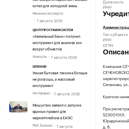
Должность
котел для холодной зимы
ИНН
Мнение эксперта
Учреди
7 августа 2026
Администрац
ЦЕНТРПРОГРАММСИСТЕМ
Тип субъекта
«Земельный банк» получил
ИНН
инструмент для анализа зон
ОГРН
вокруг объектов
Описан
Новость
7 августа 2026
Компания С
DEMIAND
СЕЧЕНОВСКО
Умная бытовая техника больше
зарегистриров
не роскошь, а массовый
Сеченово, ул.
инструмент
Интервью
7 августа 2026
Краткое наи
Мишустин заявил о запуске
При регистр
единых правил для
523001001.
маркетплейсов в ЕАЭС
Юридический 
РБК Бизнес
7 августа
д. 8.