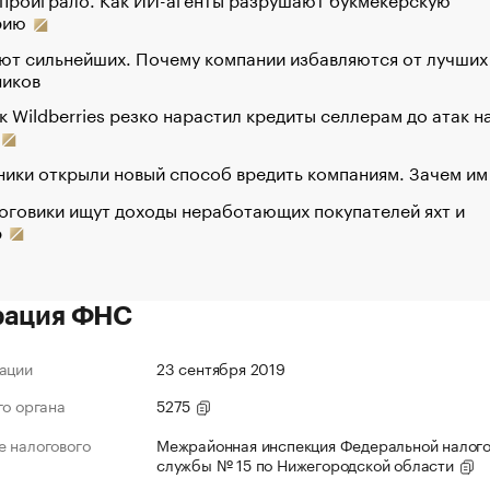
рию
ют сильнейших. Почему компании избавляются от лучших
ников
к Wildberries резко нарастил кредиты селлерам до атак н
ики открыли новый способ вредить компаниям. Зачем им
оговики ищут доходы неработающих покупателей яхт и
р
рация ФНС
ации
23 сентября 2019
го органа
5275
 налогового
Межрайонная инспекция Федеральной налог
службы № 15 по Нижегородской области