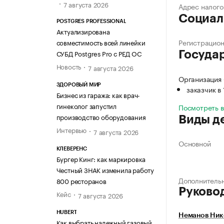
7 августа 2026
Адрес налого
Социал
POSTGRES PROFESSIONAL
Актуализирована
Регистрацио
совместимость всей линейки
СУБД Postgres Pro с РЕД ОС
Госуда
Новость
7 августа 2026
Организаци
ЗДОРОВЫЙ МИР
заказчик в
Бизнес из гаража: как врач-
гинеколог запустил
Посмотреть 
производство оборудования
Виды д
Интервью
7 августа 2026
Основной
КЛЕВЕРЕНС
Бургер Кинг: как маркировка
Честный ЗНАК изменила работу
Дополнитель
800 ресторанов
Руково
Кейс
7 августа 2026
HUBERT
Неманов Ник
Как выбрать надежный газовый