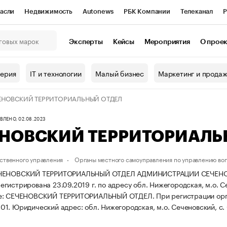
асли
Недвижимость
Autonews
РБК Компании
Телеканал
Р
К Курсы
РБК Life
Тренды
Визионеры
Национальные проекты
Эксперты
Кейсы
Мероприятия
О прое
онный клуб
Исследования
Кредитные рейтинги
Франшизы
Г
терия
IT и технологии
Малый бизнес
Маркетинг и прода
Проверка контрагентов
Политика
Экономика
Бизнес
ЕНОВСКИЙ ТЕРРИТОРИАЛЬНЫЙ ОТДЕЛ
ы
ЛЕНО, 02.08.2023
НОВСКИЙ ТЕРРИТОРИАЛЬ
ственного управления
Органы местного самоуправления по управлению во
ЕЧЕНОВСКИЙ ТЕРРИТОРИАЛЬНЫЙ ОТДЕЛ АДМИНИСТРАЦИИ СЕЧЕ
истрирована 23.09.2019 г. по адресу обл. Нижегородская, м.о. Сеч
ие: СЕЧЕНОВСКИЙ ТЕРРИТОРИАЛЬНЫЙ ОТДЕЛ.
При регистрации ор
01.
Юридический адрес: обл. Нижегородская, м.о. Сеченовский, с. С