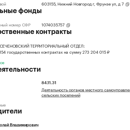
вой
603155, Нижний Новгород г, Фрунзе ул, д 7
ьные фонды
нный номер СФР
1074035757
рственные контракты
я СЕЧЕНОВСКИЙ ТЕРРИТОРИАЛЬНЫЙ ОТДЕЛ:
 154 государственных контрактах на сумму 273 204 015 ₽
все
еятельности
84.11.31
Деятельность органов местного самоуправле
сельских поселений
ные
дители
олай Владимирович