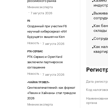
российского рынка
индуст
Мнение эксперта
Выжива
7 августа 2026
сотруд
F6
Как бан
Созданный при участии F6
склады
научный киберсериал «ИИ
Будущего» вышел на Kion
Сотрудн
Новость
7 августа 2026
Как нал
кварти
РТК-СЕРВИС
РТК-Сервис и OpenYard
заключили партнерское
соглашение
Регист
Новость
7 августа 2026
Дата регистр
«ЧАЙНА ТРЭВЕЛ»
Синтез впечатлений: как формат
Код налогово
«Пекин и Хайнань» стал трендом
2026
Наименование
органа
Мнение эксперта