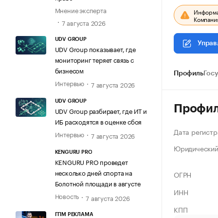
Мнение эксперта
Информац
Компания
7 августа 2026
UDV GROUP
Управ
UDV Group показывает, где
мониторинг теряет связь с
бизнесом
Профиль
Гос
Интервью
7 августа 2026
UDV GROUP
Профи
UDV Group разбирает, где ИТ и
ИБ расходятся в оценке сбоя
Дата регистр
Интервью
7 августа 2026
Юридический
KENGURU PRO
KENGURU PRO проведет
несколько дней спорта на
ОГРН
Болотной площади в августе
ИНН
Новость
7 августа 2026
КПП
ГПМ РЕКЛАМА