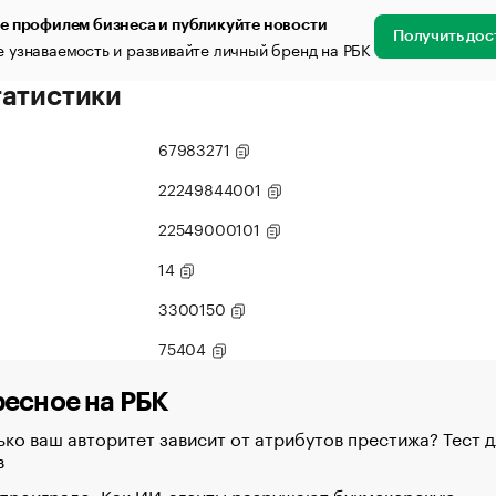
е профилем бизнеса и публикуйте новости
Получить дос
 узнаваемость и развивайте личный бренд на РБК
татистики
67983271
22249844001
22549000101
14
3300150
75404
есное на РБК
ко ваш авторитет зависит от атрибутов престижа? Тест д
в
 проиграло. Как ИИ-агенты разрушают букмекерскую