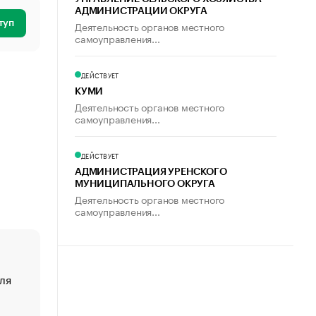
АДМИНИСТРАЦИИ ОКРУГА
туп
Деятельность органов местного
самоуправления...
ДЕЙСТВУЕТ
КУМИ
Деятельность органов местного
самоуправления...
ДЕЙСТВУЕТ
АДМИНИСТРАЦИЯ УРЕНСКОГО
МУНИЦИПАЛЬНОГО ОКРУГА
Деятельность органов местного
самоуправления...
ля
«От спорта тело стареет иначе». Как живет глава ко
создавшей GTA
«Деньги будут не нужны»: что рассказал Маск в инт