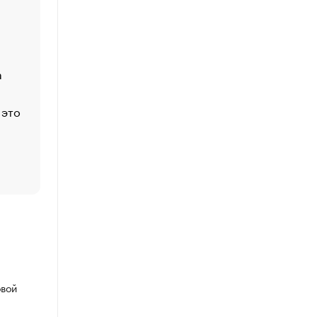
Economist
Функции менеджмента: пять ключевых основ эффект
управления
а
ЕС разрешил конфискацию российской нефти — чем
Москва
 это
Стресс обеспеченных людей: почему рост доходов 
счастья
Что обвинения против Павла Дурова значат для Tele
пользователей
овой