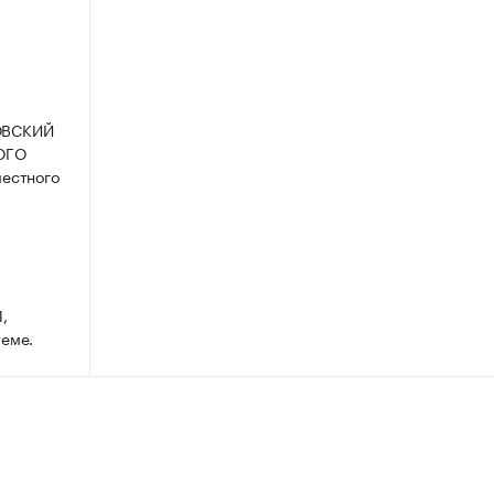
НОВСКИЙ
ОГО
естного
,
теме.