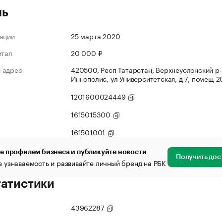
ль
ации
25 марта 2020
итал
20 000 ₽
 адрес
420500, Респ Татарстан, Верхнеуслонский р-н
Иннополис, ул Университетская, д 7, помещ 
1201600024449
1615015300
161501001
е профилем бизнеса и публикуйте новости
Получить дос
 узнаваемость и развивайте личный бренд на РБК
татистики
43962287