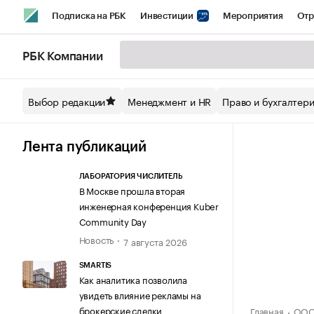
Подписка на РБК
Инвестиции
Мероприятия
Отр
Спорт
Школа управления РБК
РБК Образование
РБ
РБК Компании
Стиль
Крипто
РБК Бизнес-среда
Дискуссионный кл
Выбор редакции
Менеджмент и HR
Право и бухгалтер
Спецпроекты СПб
Конференции СПб
Спецпроекты
Технологии и медиа
Финансы
Рынок наличной валют
Лента публикаций
ЛАБОРАТОРИЯ ЧИСЛИТЕЛЬ
В Москве прошла вторая
инженерная конференция Kuber
Community Day
Новость
7 августа 2026
SMARTIS
Как аналитика позволила
увидеть влияние рекламы на
брокерские сделки
Главная
ООО