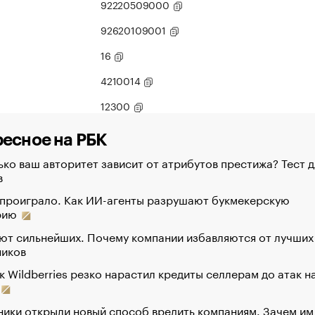
92220509000
92620109001
16
4210014
12300
есное на РБК
ко ваш авторитет зависит от атрибутов престижа? Тест д
в
 проиграло. Как ИИ-агенты разрушают букмекерскую
рию
ют сильнейших. Почему компании избавляются от лучших
ников
к Wildberries резко нарастил кредиты селлерам до атак н
ики открыли новый способ вредить компаниям. Зачем им