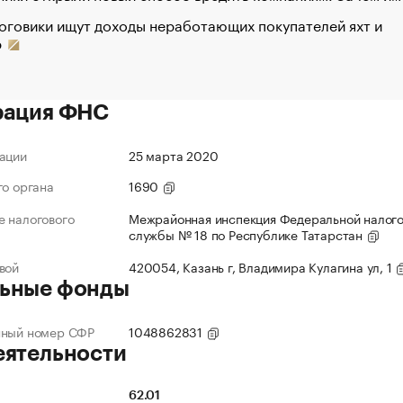
оговики ищут доходы неработающих покупателей яхт и
р
рация ФНС
ации
25 марта 2020
го органа
1690
 налогового
Межрайонная инспекция Федеральной налог
службы № 18 по Республике Татарстан
вой
420054, Казань г, Владимира Кулагина ул, 1
ьные фонды
нный номер СФР
1048862831
еятельности
62.01