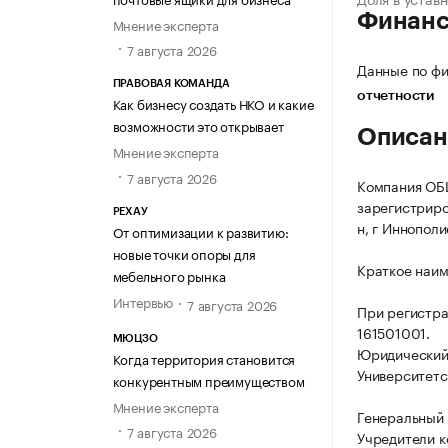
Финан
Мнение эксперта
7 августа 2026
Данные по фи
ПРАВОВАЯ КОМАНДА
отчетности
Как бизнесу создать НКО и какие
возможности это открывает
Описан
Мнение эксперта
7 августа 2026
Компания О
зарегистриро
РЕХАУ
н, г Иннополи
От оптимизации к развитию:
новые точки опоры для
Краткое наи
мебельного рынка
Интервью
7 августа 2026
При регистр
161501001.
МЮЦЗО
Юридический 
Когда территория становится
Университетск
конкурентным преимуществом
Мнение эксперта
Генеральный 
7 августа 2026
Учредители к