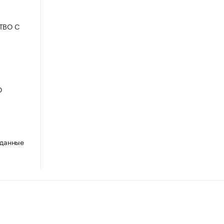
СТВО С
Ю
 данные