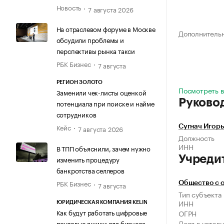
Новость
7 августа 2026
На отраслевом форуме в Москве
Дополнитель
обсудили проблемы и
перспективы рынка такси
РБК Бизнес
7 августа
РЕГИОН ЗОЛОТО
Посмотреть в
Заменили чек-листы оценкой
Руково
потенциала при поиске и найме
сотрудников
Кейс
Сугнач Игорь
7 августа 2026
Должность
ИНН
В ТПП объяснили, зачем нужно
Учреди
изменить процедуру
банкротства селлеров
РБК Бизнес
Общество с 
7 августа
Тип субъекта
ИНН
ЮРИДИЧЕСКАЯ КОМПАНИЯ KELIN
Как будут работать цифровые
ОГРН
Доля в устав
почтовые ящики для бизнеса