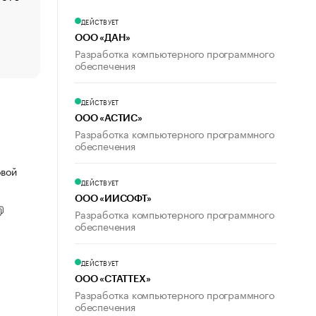
счастья
ДЕЙСТВУЕТ
Что обвинения против Павла Дурова значат для Tele
ООО «ДАН»
пользователей
Разработка компьютерного программного
обеспечения
ДЕЙСТВУЕТ
ООО «АСТИС»
Разработка компьютерного программного
обеспечения
овой
ДЕЙСТВУЕТ
ООО «ИИСОФТ»
Разработка компьютерного программного
обеспечения
ДЕЙСТВУЕТ
ООО «СТАТТЕХ»
Разработка компьютерного программного
обеспечения