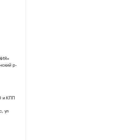
НИЯ»
нский р-
0 и КПП
, ул