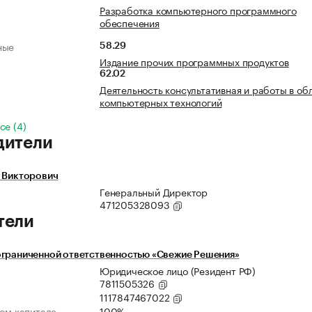
Разработка компьютерного программного
обеспечения
ные
58.29
Издание прочих программных продуктов
62.02
Деятельность консультативная и работы в об
компьютерных технологий
се (4)
дители
 Викторович
Генеральный Директор
471205328093
тели
ограниченной ответственностью «Свежие Решения»
Юридическое лицо (Резидент РФ)
7811505326
1117847467022
ном капитале
100%