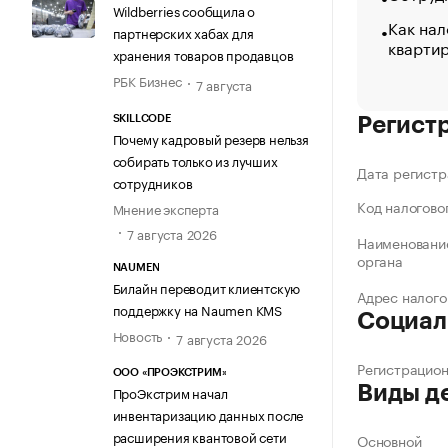
Wildberries сообщила о
Как нал
партнерских хабах для
кварти
хранения товаров продавцов
РБК Бизнес
7 августа
SKILLCODE
Регист
Почему кадровый резерв нельзя
собирать только из лучших
Дата регистр
сотрудников
Код налогово
Мнение эксперта
7 августа 2026
Наименование
органа
NAUMEN
Билайн переводит клиентскую
Адрес налого
поддержку на Naumen KMS
Социал
Новость
7 августа 2026
Регистрацио
ООО «ПРОЭКСТРИМ»
Виды д
ПроЭкстрим начал
инвентаризацию данных после
расширения квантовой сети
Основной