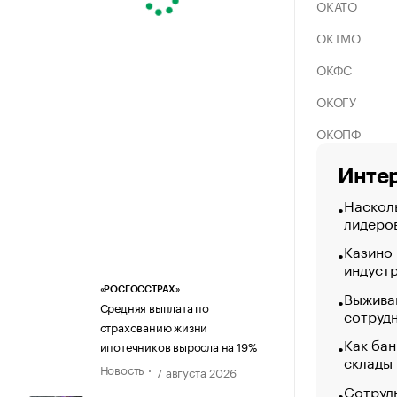
ОКАТО
ОКТМО
ОКФС
ОКОГУ
ОКОПФ
Интер
Насколь
лидеро
Казино
индуст
«РОСГОССТРАХ»
Выжива
Средняя выплата по
сотруд
страхованию жизни
Как бан
ипотечников выросла на 19%
склады
Новость
7 августа 2026
Сотрудн