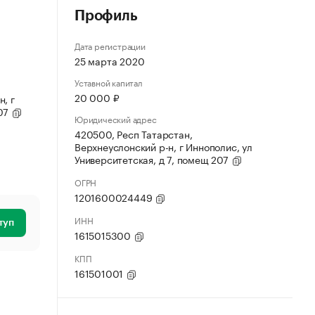
Профиль
Дата регистрации
25 марта 2020
Уставной капитал
20 000 ₽
, г
207
Юридический адрес
420500, Респ Татарстан,
Верхнеуслонский р-н, г Иннополис, ул
Университетская, д 7, помещ 207
ОГРН
1201600024449
ИНН
туп
1615015300
КПП
161501001