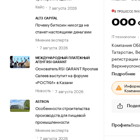
Кейс
7 августа 2026
В ПРОЦЕССЕ ЛИ
ALT3 CAPITAL
ООО 
Почему биткоин никогда не
станет настоящими деньгами
IT-технологии
Мнение эксперта
Компания ОБ
7 августа 2026
Татарстан, Ве
регистрации 
МЕЖДУНАРОДНЫЙ ПЛАТЁЖНЫЙ
АГЕНТ RSI GARANT
Верхнеуслонск
Основатель RSI GARANT Ярослав
Подробнее
Салеев выступит на форуме
«РОСТКИ» в Казани
Информац
Новость
Компания
7 августа 2026
ASTRON
Подел
Особенности строительства
производств для пищевой
промышленности
Профиль
Виды
Мнение эксперта
7 августа 2026