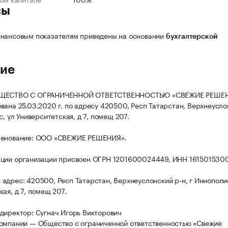
сы
нансовым показателям приведены на основании
бухгалтерской
ие
БЩЕСТВО С ОГРАНИЧЕННОЙ ОТВЕТСТВЕННОСТЬЮ «СВЕЖИЕ РЕШЕ
вана 25.03.2020 г. по адресу 420500, Респ Татарстан, Верхнеусло
с, ул Университетская, д 7, помещ 207.
менование: ООО «СВЕЖИЕ РЕШЕНИЯ».
ации организации присвоен ОГРН 1201600024449, ИНН 161501530
адрес: 420500, Респ Татарстан, Верхнеуслонский р-н, г Иннополис
ая, д 7, помещ 207.
директор: Сугнач Игорь Викторович
омпании — Общество с ограниченной ответственностью «Свежие