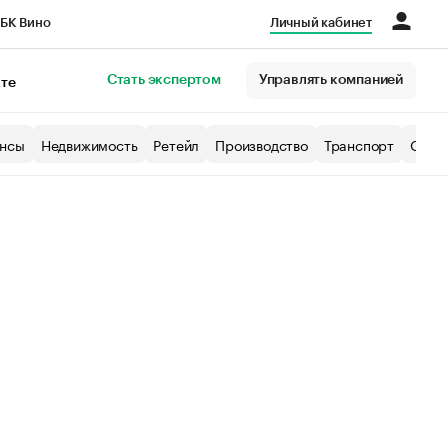
БК Вино
Личный кабинет
Город
Стать экспертом
Управлять компанией
кте
нсы
Недвижимость
Ретейл
Производство
Транспорт
Образ