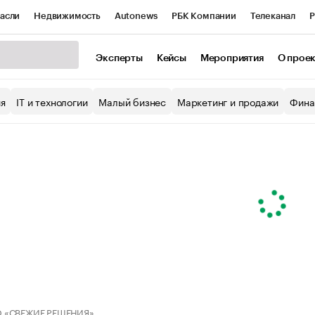
асли
Недвижимость
Autonews
РБК Компании
Телеканал
Р
К Курсы
РБК Life
Тренды
Визионеры
Национальные проекты
Эксперты
Кейсы
Мероприятия
О прое
уб
Исследования
Кредитные рейтинги
Франшизы
Газета
ия
IT и технологии
Малый бизнес
Маркетинг и продажи
Фина
Проверка контрагентов
Политика
Экономика
Бизнес
ы
 «СВЕЖИЕ РЕШЕНИЯ»