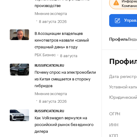
Информац
производстве
Компания
Мнение эксперта
8 августа 2026
Управ
В Ассоциации владельцев
кинотеатров назвали «самый
Профиль
Виды
страшный день» в году
РБК Бизнес
8 августа
Профи
RUSSIFICATION.RU
Почему спрос на электромобили
Дата регистр
из Китая смещается в сторону
гибридов
Уставной кап
Мнение эксперта
Юридический
8 августа 2026
RUSSIFICATION.RU
ОГРН
Как Volkswagen вернулся на
ИНН
российский рынок без единого
дилера
КПП