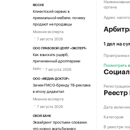
Наименование
органа
RICCHE
Клиентский сервис в
Адрес налого
премиальной мебели: почему
продают не продавцы
Арбитр
Мнение эксперта
7 августа 2026
1 дел на су
ООО ПРАВОВОЙ ЦЕНТР «ЭКСПЕРТ»
Как взыскать ущерб,
Проигранных
причиненный дропперами
Посмотреть 
Кейс
7 августа 2026
Социал
ООО «МЕДИА-ДОКТОР»
Зачем FMCG-бренду ТВ-реклама
Регистрацио
в эпоху диджитал
Реестр
Мнение эксперта
7 августа 2026
Дата включе
Категория
СВОЙ БАНК
Эквайринг простыми словами:
В реестре по
что нужно знать бизнесу