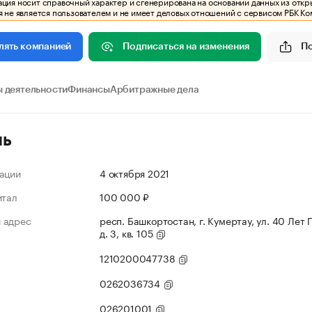
ия носит справочный характер и сгенерирована на основании данных из откр
 не является пользователем и не имеет деловых отношений с сервисом РБК Ко
Подписаться на изменения
П
лять компанией
 деятельности
Финансы
Арбитражные дела
ль
ации
4 октября 2021
итал
100 000 ₽
 адрес
респ. Башкортостан, г. Кумертау, ул. 40 Лет
д. 3, кв. 105
1210200047738
0262036734
026201001