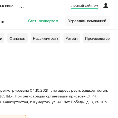
...
БК Вино
Личный кабинет
Стать экспертом
Управлять компанией
кте
азета
жи
Финансы
Недвижимость
Ретейл
Производство
трирована 04.10.2021 г. по адресу респ. Башкортостан,
-ДОЛЬЕ».
При регистрации организации присвоен ОГРН
Башкортостан, г. Кумертау, ул. 40 Лет Победы, д. 3, кв. 105.