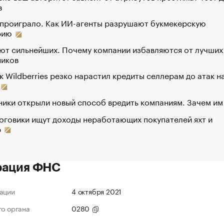
в
 проиграло. Как ИИ-агенты разрушают букмекерскую
рию
ют сильнейших. Почему компании избавляются от лучших
ников
к Wildberries резко нарастил кредиты селлерам до атак н
ики открыли новый способ вредить компаниям. Зачем им
оговики ищут доходы неработающих покупателей яхт и
р
рация ФНС
ации
4 октября 2021
го органа
0280