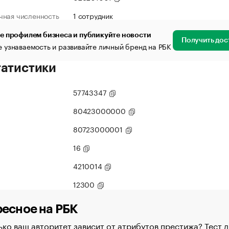
чная численность
1 сотрудник
е профилем бизнеса и публикуйте новости
Получить дос
 узнаваемость и развивайте личный бренд на РБК
татистики
57743347
80423000000
80723000001
16
4210014
12300
есное на РБК
ко ваш авторитет зависит от атрибутов престижа? Тест д