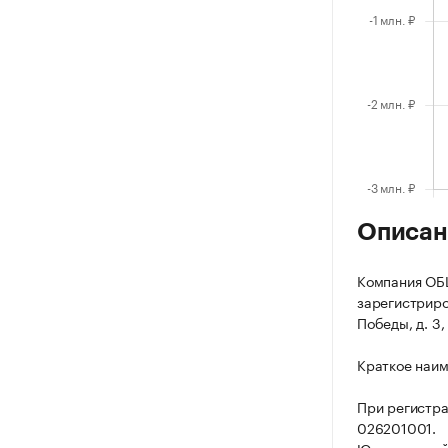
Описан
Компания О
зарегистриров
Победы, д. 3, 
Краткое наи
При регистр
026201001.