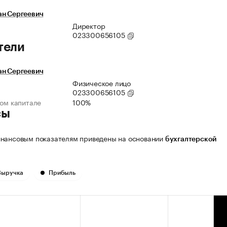
ан Сергеевич
Директор
023300656105
тели
ан Сергеевич
Физическое лицо
023300656105
ном капитале
100%
сы
нансовым показателям приведены на основании
бухгалтерской
Выручка
Прибыль