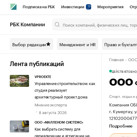
Подписка на РБК
Инвестиции
Мероприятия
Отр
Спорт
Школа управления РБК
РБК Образование
РБ
РБК Компании
Город
Стиль
Крипто
РБК Бизнес-среда
Дискусси
Выбор редакции
Менеджмент и HR
Право и бухгал
Спецпроекты СПб
Конференции СПб
Спецпроекты
Главная
ООО
Технологии и медиа
Финансы
Рынок наличной валют
Лента публикаций
ДЕЙСТВУЕТ
ОБНОВ
VPROEKTE
ООО 
Управление строительством: как
студия реализует
Спорт, отдых и
архитектурный проект дома
Компания ОБ
Мнение эксперта
г. Кумертау, у
8 августа 2026
12102000477
ООО «МАЛЛЕНОМ СИСТЕМС»
Подробнее
Как выбрать систему для
сериализации и агрегации на