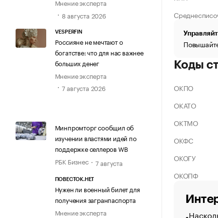
Мнение эксперта
Среднесписо
8 августа 2026
VESPERFIN
Управляйт
Россияне не мечтают о
Повышайте
богатстве: что для нас важнее
больших денег
Коды с
Мнение эксперта
ОКПО
7 августа 2026
ОКАТО
ОКТМО
Минпромторг сообщил об
изучении властями идей по
ОКФС
поддержке селлеров WB
ОКОГУ
РБК Бизнес
7 августа
ОКОПФ
ПОВЕСТОК.НЕТ
Нужен ли военный билет для
Интер
получения загранпаспорта
Мнение эксперта
Насколь