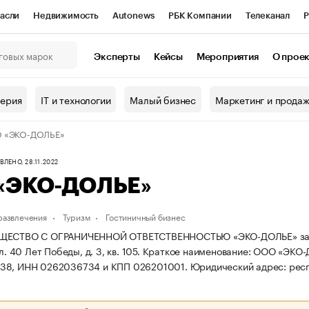
асли
Недвижимость
Autonews
РБК Компании
Телеканал
Р
К Курсы
РБК Life
Тренды
Визионеры
Национальные проекты
Эксперты
Кейсы
Мероприятия
О прое
онный клуб
Исследования
Кредитные рейтинги
Франшизы
Г
терия
IT и технологии
Малый бизнес
Маркетинг и прода
Проверка контрагентов
Политика
Экономика
Бизнес
 «ЭКО-ДОЛЬЕ»
ы
ЛЕНО, 28.11.2022
«ЭКО-ДОЛЬЕ»
 развлечения
Туризм
Гостиничный бизнес
ЩЕСТВО С ОГРАНИЧЕННОЙ ОТВЕТСТВЕННОСТЬЮ «ЭКО-ДОЛЬЕ» зарегис
л. 40 Лет Победы, д. 3, кв. 105.
Краткое наименование: ООО «ЭКО
38, ИНН 0262036734 и КПП 026201001.
Юридический адрес: респ. 