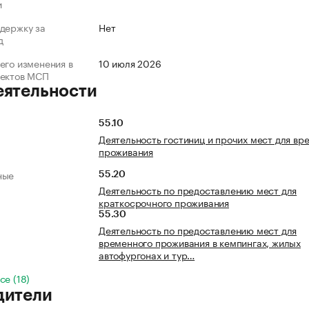
и
держку за
Нет
д
его изменения в
10 июля 2026
ъектов МСП
еятельности
55.10
Деятельность гостиниц и прочих мест для вр
проживания
ные
55.20
Деятельность по предоставлению мест для
краткосрочного проживания
55.30
Деятельность по предоставлению мест для
временного проживания в кемпингах, жилых
автофургонах и тур…
се (18)
дители