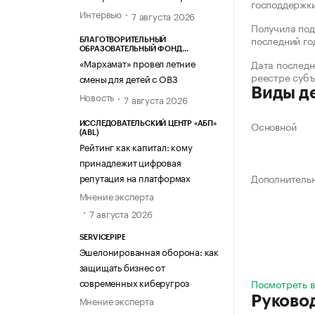
господдержк
Интервью
7 августа 2026
Получила под
последний го
БЛАГОТВОРИТЕЛЬНЫЙ
ОБРАЗОВАТЕЛЬНЫЙ ФОНД
«МАРХАМАТ»
«Мархамат» провел летние
Дата последн
реестре суб
смены для детей с ОВЗ
Виды д
Новость
7 августа 2026
Основной
ИССЛЕДОВАТЕЛЬСКИЙ ЦЕНТР «АБП»
(ABL)
Рейтинг как капитал: кому
принадлежит цифровая
репутация на платформах
Дополнитель
Мнение эксперта
7 августа 2026
SERVICEPIPE
Эшелонированная оборона: как
защищать бизнес от
современных киберугроз
Посмотреть в
Руково
Мнение эксперта