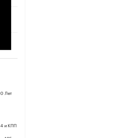
40 Лет
4 и КПП