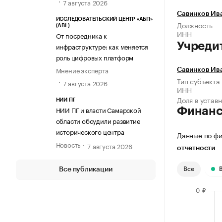
7 августа 2026
Савинков Ив
ИССЛЕДОВАТЕЛЬСКИЙ ЦЕНТР «АБП»
Должность
(ABL)
ИНН
От посредника к
Учреди
инфраструктуре: как меняется
роль цифровых платформ
Мнение эксперта
Савинков Ив
Тип субъекта
7 августа 2026
ИНН
Доля в устав
НИИ ПГ
НИИ ПГ и власти Самарской
Финан
области обсудили развитие
исторического центра
Данные по фи
Новость
7 августа 2026
отчетности
Все публикации
Все