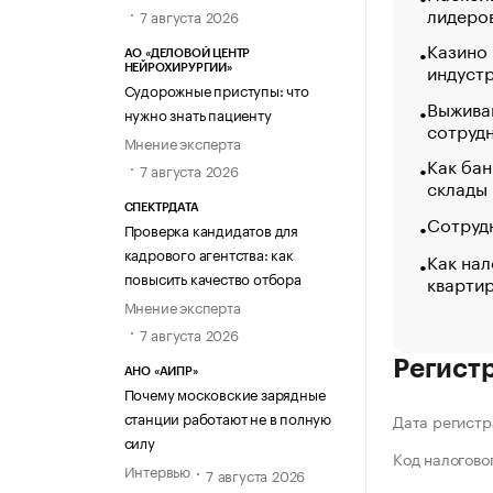
лидеро
7 августа 2026
Казино
АО «ДЕЛОВОЙ ЦЕНТР
индуст
НЕЙРОХИРУРГИИ»
Судорожные приступы: что
Выжива
нужно знать пациенту
сотруд
Мнение эксперта
Как бан
7 августа 2026
склады
СПЕКТРДАТА
Сотрудн
Проверка кандидатов для
кадрового агентства: как
Как нал
повысить качество отбора
кварти
Мнение эксперта
7 августа 2026
Регист
АНО «АИПР»
Почему московские зарядные
станции работают не в полную
Дата регистр
силу
Код налогово
Интервью
7 августа 2026