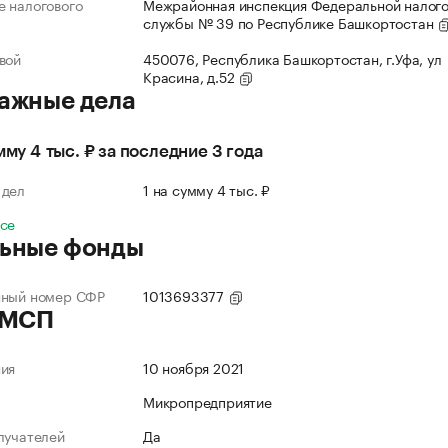
 налогового
Межрайонная инспекция Федеральной налог
службы № 39 по Республике Башкортостан
вой
450076, Республика Башкортостан, г.Уфа, ул
Красина, д.52
ажные дела
мму 4 тыс. ₽ за последние 3 года
 дел
1 на сумму 4 тыс. ₽
все
ьные фонды
нный номер СФР
1013693377
 МСП
ния
10 ноября 2021
Микропредприятие
лучателей
Да