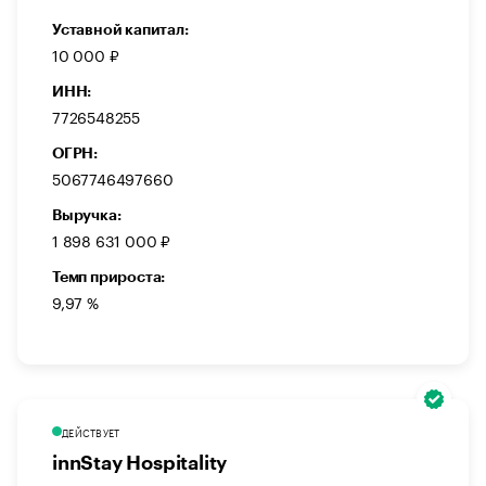
Уставной капитал:
10 000 ₽
ИНН:
7726548255
ОГРН:
5067746497660
Выручка:
1 898 631 000 ₽
Темп прироста:
9,97 %
ДЕЙСТВУЕТ
innStay Hospitality