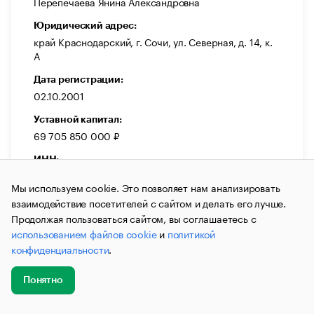
Перепечаева Янина Александровна
Юридический адрес:
край Краснодарский, г. Сочи, ул. Северная, д. 14, к.
А
Дата регистрации:
02.10.2001
Уставной капитал:
69 705 850 000 ₽
ИНН:
2320102816
Мы используем cookie. Это позволяет нам анализировать
ОГРН:
взаимодействие посетителей с сайтом и делать его лучше.
1022302937062
Продолжая пользоваться сайтом, вы соглашаетесь с
использованием файлов cookie
и
политикой
Выручка:
конфиденциальности
.
14 003 982 000 ₽
Темп прироста:
Понятно
2,42 %
Добавить
Главное
Эксперты
Кейсы
Мероприятия
новость