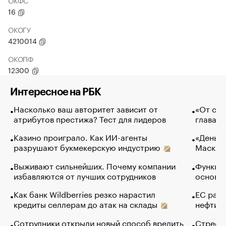
ОКФС
16
ОКОГУ
4210014
ОКОПФ
12300
Интересное на РБК
Насколько ваш авторитет зависит от
«От спо
атрибутов престижа? Тест для лидеров
глава к
Казино проиграло. Как ИИ-агенты
«Деньги
разрушают букмекерскую индустрию
Маск в 
Выживают сильнейших. Почему компании
Функции
избавляются от лучших сотрудников
основ э
Как банк Wildberries резко нарастил
ЕС раз
кредиты селлерам до атак на склады
нефти —
Сотрудники открыли новый способ вредить
Стресс 