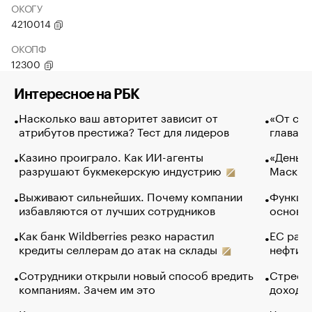
ОКОГУ
4210014
ОКОПФ
12300
Интересное на РБК
Насколько ваш авторитет зависит от
«От спо
атрибутов престижа? Тест для лидеров
глава к
Казино проиграло. Как ИИ-агенты
«Деньги
разрушают букмекерскую индустрию
Маск в 
Выживают сильнейших. Почему компании
Функции
избавляются от лучших сотрудников
основ э
Как банк Wildberries резко нарастил
ЕС раз
кредиты селлерам до атак на склады
нефти —
Сотрудники открыли новый способ вредить
Стресс 
компаниям. Зачем им это
доходов