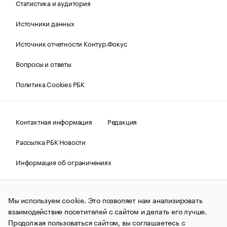
Статистика и аудитория
Источники данных
Источник отчетности Контур.Фокус
Вопросы и ответы
Политика Cookies РБК
Контактная информация
Редакция
Рассылка РБК Новости
Информация об ограничениях
Правовая информация
О соблюдении авторских прав
Мы используем cookie. Это позволяет нам анализировать
© АО «РОСБИЗНЕСКОНСАЛТИНГ»,
1995–2026.
Сообщения
и материалы информационного агентства «РБК»
взаимодействие посетителей с сайтом и делать его лучше.
(зарегистрировано Федеральной службой по надзору в сфере
Продолжая пользоваться сайтом, вы соглашаетесь с
связи, информационных технологий и массовых