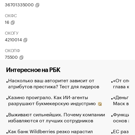
36701335000
ОКФС
16
ОКОГУ
4210014
ОКОПФ
75500
Интересное на РБК
Насколько ваш авторитет зависит от
«От спор
атрибутов престижа? Тест для лидеров
глава ко
Казино проиграло. Как ИИ-агенты
«Деньги б
разрушают букмекерскую индустрию
Маск в и
Выживают сильнейших. Почему компании
Функции 
избавляются от лучших сотрудников
основ эф
Как банк Wildberries резко нарастил
ЕС разре