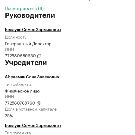
Посмотреть все (6)
Руководители
Беллуян Семен Зармикович
Должность
Генеральный Директор
ИНН
772580689639
Учредители
Абраамян Сона Завеновна
Тип субъекта
Физическое лицо
ИНН
772580768760
Доля в уставном капитале
25%
Беллуян Семен Зармикович
Тип субъекта