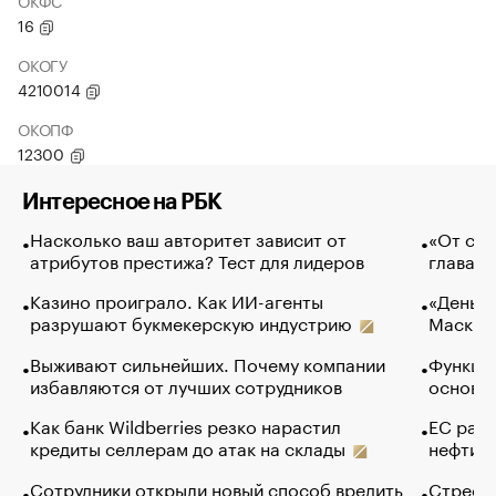
ОКФС
16
ОКОГУ
4210014
ОКОПФ
12300
Интересное на РБК
Насколько ваш авторитет зависит от
«От спо
атрибутов престижа? Тест для лидеров
глава к
Казино проиграло. Как ИИ-агенты
«Деньги
разрушают букмекерскую индустрию
Маск в 
Выживают сильнейших. Почему компании
Функции
избавляются от лучших сотрудников
основ э
Как банк Wildberries резко нарастил
ЕС раз
кредиты селлерам до атак на склады
нефти —
Сотрудники открыли новый способ вредить
Стресс 