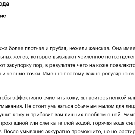
ода
ие
жа более плотная и грубая, нежели женская. Она име
ьных желез, которые вызывают усиленное потоотделе
т закупорку пор, в результате чего на коже появляют
 и черные точки. Именно поэтому важно регулярно о
чтобы эффективно очистить кожу, запаситесь пенкой ил
умывания. Не стоит умываться обычным мылом для лиц
ушит кожу и прибавит вам лишних проблем с ней. Умы
 прохладной или слегка теплой водой: горячая вода си
. После умывания аккуратно промокните, но не расти