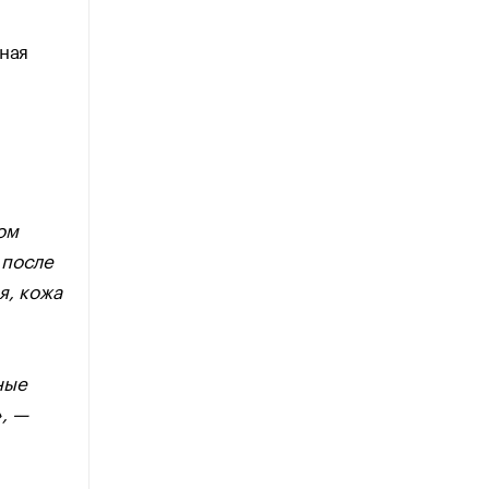
ная
ом
 после
я, кожа
ные
, —