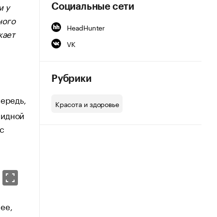
м у
Социальные сети
ного
HeadHunter
кает
VK
Рубрики
чередь,
Красота и здоровье
пидной
с
ее,