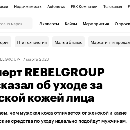
асли
Недвижимость
Autonews
РБК Компании
Телеканал
Р
К Курсы
РБК Life
Тренды
Визионеры
Национальные проекты
Эксперты
Кейсы
Мероприятия
О прое
онный клуб
Исследования
Кредитные рейтинги
Франшизы
Г
терия
IT и технологии
Малый бизнес
Маркетинг и прода
Проверка контрагентов
Политика
Экономика
Бизнес
BELGROUP
7 марта 2023
ы
перт REBELGROUP
казал об уходе за
ской кожей лица
ем, чем мужская кожа отличается от женской и какие
кие средства по уходу идеально подойдут мужчинам.