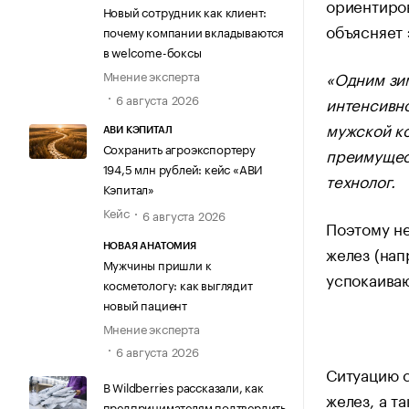
ориентиров
Новый сотрудник как клиент:
объясняет
почему компании вкладываются
в welcome-боксы
«Одним зим
Мнение эксперта
6 августа 2026
интенсивно
мужской к
АВИ КЭПИТАЛ
Сохранить агроэкспортеру
преимущест
194,5 млн рублей: кейс «АВИ
технолог.
Кэпитал»
Кейс
6 августа 2026
Поэтому н
НОВАЯ АНАТОМИЯ
желез (на
Мужчины пришли к
успокаива
косметологу: как выглядит
новый пациент
Мнение эксперта
6 августа 2026
Ситуацию 
В Wildberries рассказали, как
желез, а т
предпринимателям подтвердить