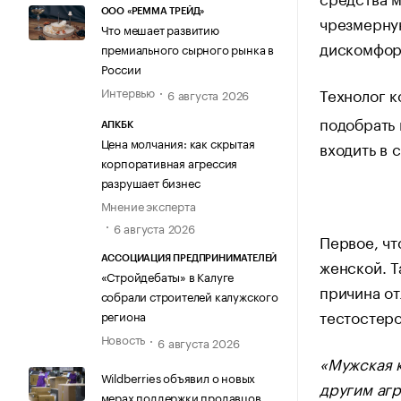
ООО «РЕММА ТРЕЙД»
чрезмерную
Что мешает развитию
дискомфор
премиального сырного рынка в
России
Интервью
Технолог 
6 августа 2026
подобрать 
АПКБК
Цена молчания: как скрытая
входить в 
корпоративная агрессия
разрушает бизнес
Мнение эксперта
6 августа 2026
Первое, чт
АССОЦИАЦИЯ ПРЕДПРИНИМАТЕЛЕЙ
женской. Т
«Стройдебаты» в Калуге
причина от
собрали строителей калужского
тестостеро
региона
Новость
6 августа 2026
«Мужская к
Wildberries объявил о новых
другим аг
мерах поддержки продавцов