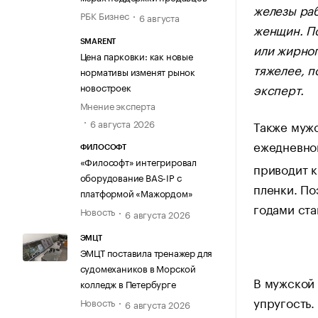
железы раб
РБК Бизнес
6 августа
женщин. П
SMARENT
или жирног
Цена парковки: как новые
тяжелее, п
нормативы изменят рынок
эксперт.
новостроек
Мнение эксперта
6 августа 2026
Также мужс
ежедневно
ФИЛОСОФТ
«Философт» интегрировал
приводит 
оборудование BAS-IP с
пленки. По
платформой «Мажордом»
годами ста
Новость
6 августа 2026
ЭМЦТ
ЭМЦТ поставила тренажер для
судомехаников в Морской
В мужской 
колледж в Петербурге
упругость.
Новость
6 августа 2026