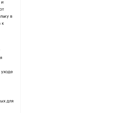
 и
от
льку в
 к
у
я
 уходе
мых для