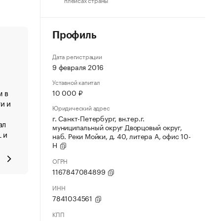
Профиль
Дата регистрации
9 февраля 2016
Уставной капитал
м в
10 000 ₽
и и
Юридический адрес
г. Санкт-Петербург, вн.тер.г.
ал
муниципальный округ Дворцовый округ,
 и
наб. Реки Мойки, д. 40, литера А, офис 10-
Н
ОГРН
1167847084899
ИНН
7841034561
КПП
ь