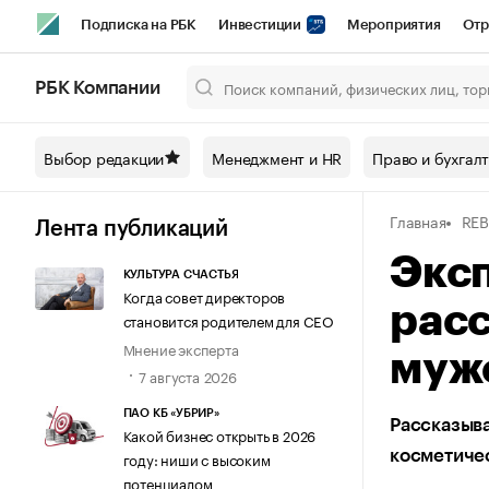
Подписка на РБК
Инвестиции
Мероприятия
Отр
Спорт
Школа управления РБК
РБК Образование
РБ
РБК Компании
Город
Стиль
Крипто
РБК Бизнес-среда
Дискусси
Выбор редакции
Менеджмент и HR
Право и бухгал
Спецпроекты СПб
Конференции СПб
Спецпроекты
Главная
RE
Технологии и медиа
Финансы
Рынок наличной валют
Лента публикаций
Экс
КУЛЬТУРА СЧАСТЬЯ
Когда совет директоров
расс
становится родителем для CEO
Мнение эксперта
муж
7 августа 2026
ПАО КБ «УБРИР»
Рассказыва
Какой бизнес открыть в 2026
косметичес
году: ниши с высоким
потенциалом