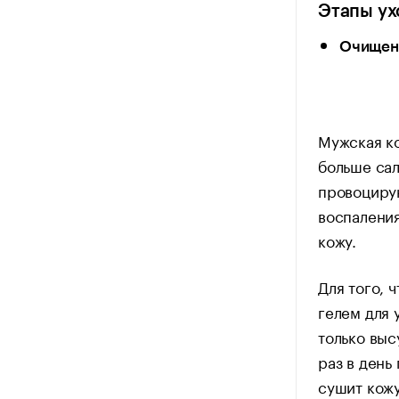
Этапы ух
Очищен
Мужская ко
больше сал
провоцирую
воспаления
кожу.
Для того, 
гелем для 
только выс
раз в день
сушит кожу