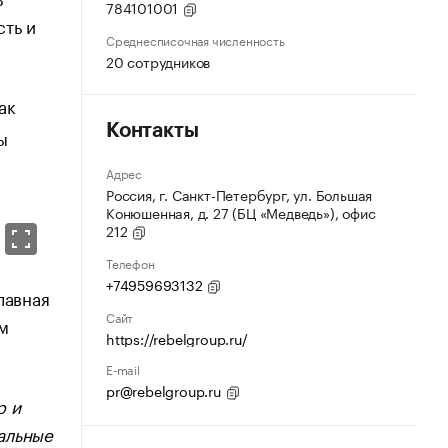
784101001
сть и
Среднесписочная численность
20 сотрудников
ак
Контакты
ы
Адрес
Россия, г. Санкт-Петербург, ул. Большая
Конюшенная, д. 27 (БЦ «Медведь»), офис
212
Телефон
+74959693132
лавная
Сайт
м
https://rebelgroup.ru/
E-mail
pr@rebelgroup.ru
р и
альные