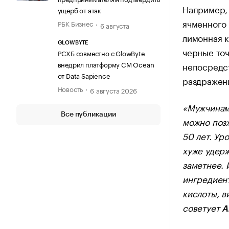
Например, 
ущерб от атак
ячменного 
РБК Бизнес
6 августа
лимонная к
GLOWBYTE
черные точ
РСХБ совместно с GlowByte
внедрил платформу CM Ocean
непосредст
от Data Sapience
раздражен
Новость
6 августа 2026
«Мужчинам 
Все публикации
можно позж
50 лет. Ур
хуже удерж
заметнее. 
ингредиент
кислоты, в
советует
А