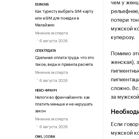
чем у женщ
ESIM365
рельефнее,
Как туристу выбрать SIM-карту
или eSIM для поездки в
потери тон
Малайзию
мужской ко
Мнение эксперта
куперозу.
6 августа 2026
Помимо это
СПЕКТРДАТА
Сдельная оплата труда: что это
женская), 
такое, виды и правила расчета
пигментные
Мнение эксперта
пигментаци
6 августа 2026
сложно. Вс
НЕКО-ФРАНЧ
за мужской
Налоги во франчайзинге: как
платить меньше и не нарушать
закон
Необход
Мнение эксперта
Если говор
6 августа 2026
мужской ко
OWL | СОВА