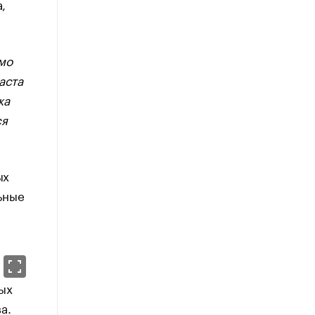
,
мо
аста
жа
ся
ых
ьные
ых
а.