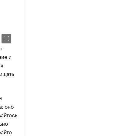
ет
ние и
ся
чищать
и
а: оно
вайтесь
льно
райте