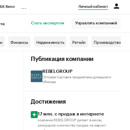
...
БК Вино
Личный кабинет
Стать экспертом
Управлять компанией
кте
азета
жи
Финансы
Недвижимость
Ретейл
Производство
Публикация компании
REBELGROUP
Оптовая торговля предметами домашнего
обихода
Достижения
17 млн. с продаж в интернете
компания REBELGROUP делает в месяц
рекордное количество продаж на маркет-
плейсах страны