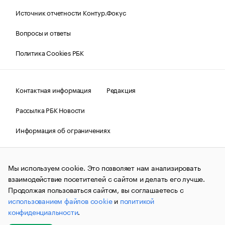
Источник отчетности Контур.Фокус
Вопросы и ответы
Политика Cookies РБК
Контактная информация
Редакция
Рассылка РБК Новости
Информация об ограничениях
Правовая информация
О соблюдении авторских прав
Мы используем cookie. Это позволяет нам анализировать
© АО «РОСБИЗНЕСКОНСАЛТИНГ»,
1995–2026.
Сообщения
и материалы информационного агентства «РБК»
взаимодействие посетителей с сайтом и делать его лучше.
(зарегистрировано Федеральной службой по надзору в сфере
Продолжая пользоваться сайтом, вы соглашаетесь с
связи, информационных технологий и массовых
использованием файлов cookie
и
политикой
коммуникаций (Роскомнадзор) 09.12.2015 за номером ИА
№ФС77-63848) сопровождаются пометкой «РБК». Отдельные
конфиденциальности
.
публикации могут содержать информацию,
не предназначенную для пользователей