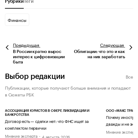
Рубрики
Теги
Финансы
Предыдущая
Следующая
В России кратно вырос
Облигации: что это и как
интерес к цифровизации
на них заработать
быта
Выбор редакции
Все
Публикации, которые получают больше внимания и попадают
в Сюжеты РБК
АССОЦИАЦИЯ ЮРИСТОВ В СФЕРЕ ЛИКВИДАЦИИ И
ООО «МАКС ТРАСТ
БАНКРОТСТВА
Почему иностран
Договор есть — сделки нет: что ФНС ищет за
дважды и не знае
комплектом первички
Мнение эксперт
Мнение эксперта
4 августа 2026