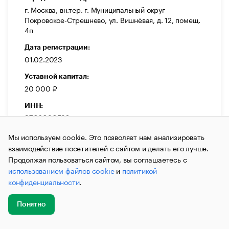
г. Москва, вн.тер. г. Муниципальный округ
Покровское-Стрешнево, ул. Вишнёвая, д. 12, помещ.
4п
Дата регистрации:
01.02.2023
Уставной капитал:
20 000 ₽
ИНН:
9706030532
ОГРН:
Мы используем cookie. Это позволяет нам анализировать
1237700082608
взаимодействие посетителей с сайтом и делать его лучше.
Продолжая пользоваться сайтом, вы соглашаетесь с
Выручка:
использованием файлов cookie
и
политикой
425 755 000 ₽
конфиденциальности
.
Темп прироста:
-14,64 %
Понятно
Добавить
Главное
Эксперты
Кейсы
Мероприятия
новость