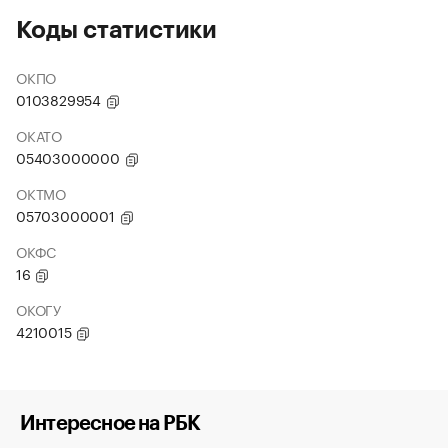
Коды статистики
ОКПО
0103829954
ОКАТО
05403000000
ОКТМО
05703000001
ОКФС
16
ОКОГУ
4210015
Интересное на РБК