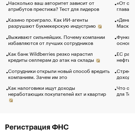
Насколько ваш авторитет зависит от
«От спо
атрибутов престижа? Тест для лидеров
глава к
Казино проиграло. Как ИИ-агенты
«Деньги
разрушают букмекерскую индустрию
Маск в 
Выживают сильнейших. Почему компании
Функции
избавляются от лучших сотрудников
основ э
Как банк Wildberries резко нарастил
ЕС раз
кредиты селлерам до атак на склады
нефти —
Сотрудники открыли новый способ вредить
Стресс 
компаниям. Зачем им это
доходов
Как налоговики ищут доходы
Что обв
неработающих покупателей яхт и квартир
для Tel
Регистрация ФНС