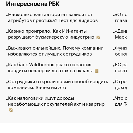
Интересное на РБК
Насколько ваш авторитет зависит от
«От спо
атрибутов престижа? Тест для лидеров
глава к
Казино проиграло. Как ИИ-агенты
«Деньги
разрушают букмекерскую индустрию
Маск в 
Выживают сильнейших. Почему компании
Функции
избавляются от лучших сотрудников
основ э
Как банк Wildberries резко нарастил
ЕС раз
кредиты селлерам до атак на склады
нефти —
Сотрудники открыли новый способ вредить
Стресс 
компаниям. Зачем им это
доходов
Как налоговики ищут доходы
Что обв
неработающих покупателей яхт и квартир
для Tel