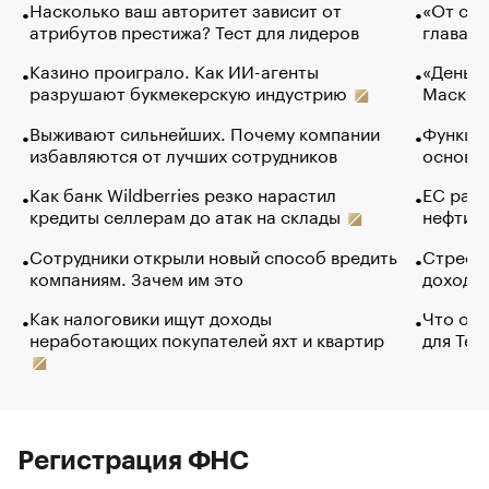
Насколько ваш авторитет зависит от
«От спо
атрибутов престижа? Тест для лидеров
глава к
Казино проиграло. Как ИИ-агенты
«Деньги
разрушают букмекерскую индустрию
Маск в 
Выживают сильнейших. Почему компании
Функции
избавляются от лучших сотрудников
основ э
Как банк Wildberries резко нарастил
ЕС раз
кредиты селлерам до атак на склады
нефти —
Сотрудники открыли новый способ вредить
Стресс 
компаниям. Зачем им это
доходов
Как налоговики ищут доходы
Что обв
неработающих покупателей яхт и квартир
для Tel
Регистрация ФНС