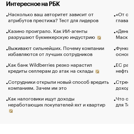
Интересное на РБК
Насколько ваш авторитет зависит от
«От спо
атрибутов престижа? Тест для лидеров
глава к
Казино проиграло. Как ИИ-агенты
«Деньги
разрушают букмекерскую индустрию
Маск в 
Выживают сильнейших. Почему компании
Функции
избавляются от лучших сотрудников
основ э
Как банк Wildberries резко нарастил
ЕС раз
кредиты селлерам до атак на склады
нефти —
Сотрудники открыли новый способ вредить
Стресс 
компаниям. Зачем им это
доходов
Как налоговики ищут доходы
Что обв
неработающих покупателей яхт и квартир
для Tel