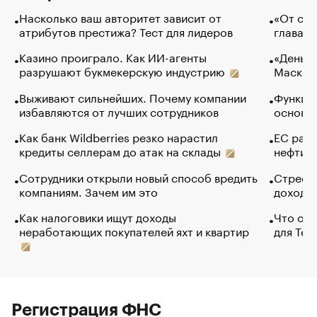
Насколько ваш авторитет зависит от
«От спо
атрибутов престижа? Тест для лидеров
глава к
Казино проиграло. Как ИИ-агенты
«Деньги
разрушают букмекерскую индустрию
Маск в 
Выживают сильнейших. Почему компании
Функции
избавляются от лучших сотрудников
основ э
Как банк Wildberries резко нарастил
ЕС раз
кредиты селлерам до атак на склады
нефти —
Сотрудники открыли новый способ вредить
Стресс 
компаниям. Зачем им это
доходов
Как налоговики ищут доходы
Что обв
неработающих покупателей яхт и квартир
для Tel
Регистрация ФНС