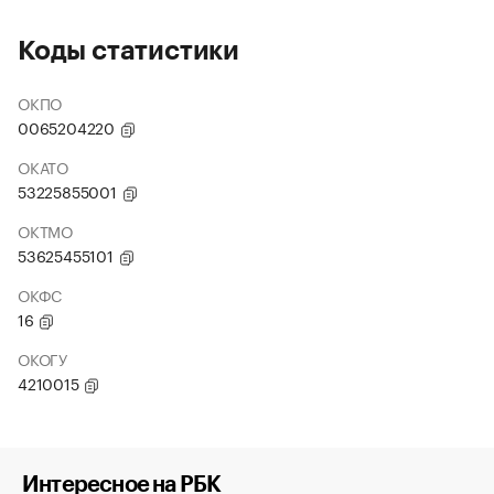
Коды статистики
ОКПО
0065204220
ОКАТО
53225855001
ОКТМО
53625455101
ОКФС
16
ОКОГУ
4210015
Интересное на РБК