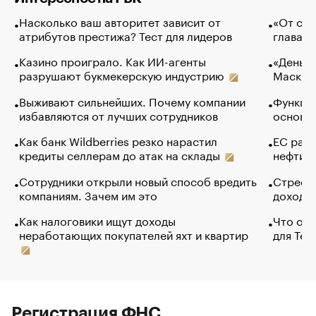
Насколько ваш авторитет зависит от
«От спо
атрибутов престижа? Тест для лидеров
глава к
Казино проиграло. Как ИИ-агенты
«Деньги
разрушают букмекерскую индустрию
Маск в 
Выживают сильнейших. Почему компании
Функции
избавляются от лучших сотрудников
основ э
Как банк Wildberries резко нарастил
ЕС раз
кредиты селлерам до атак на склады
нефти —
Сотрудники открыли новый способ вредить
Стресс 
компаниям. Зачем им это
доходов
Как налоговики ищут доходы
Что обв
неработающих покупателей яхт и квартир
для Tel
Регистрация ФНС