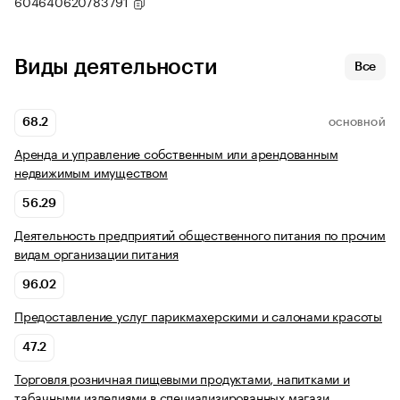
604640620783791
Виды деятельности
Все
68.2
ОСНОВНОЙ
Аренда и управление собственным или арендованным
недвижимым имуществом
56.29
Деятельность предприятий общественного питания по прочим
видам организации питания
96.02
Предоставление услуг парикмахерскими и салонами красоты
47.2
Торговля розничная пищевыми продуктами, напитками и
табачными изделиями в специализированных магази…