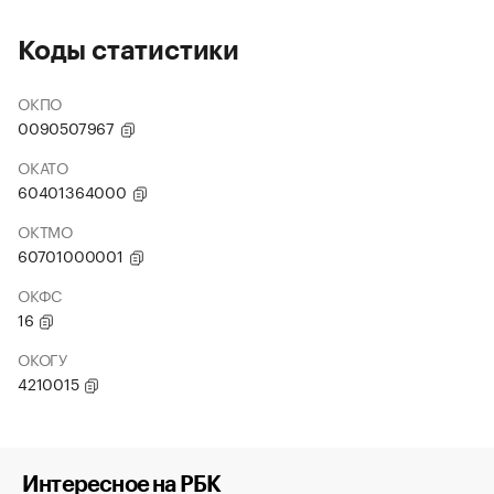
Коды статистики
ОКПО
0090507967
ОКАТО
60401364000
ОКТМО
60701000001
ОКФС
16
ОКОГУ
4210015
Интересное на РБК