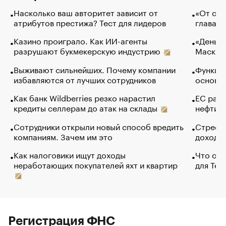
Насколько ваш авторитет зависит от
«От спо
атрибутов престижа? Тест для лидеров
глава к
Казино проиграло. Как ИИ-агенты
«Деньги
разрушают букмекерскую индустрию
Маск в 
Выживают сильнейших. Почему компании
Функции
избавляются от лучших сотрудников
основ э
Как банк Wildberries резко нарастил
ЕС раз
кредиты селлерам до атак на склады
нефти —
Сотрудники открыли новый способ вредить
Стресс 
компаниям. Зачем им это
доходов
Как налоговики ищут доходы
Что обв
неработающих покупателей яхт и квартир
для Tel
Регистрация ФНС