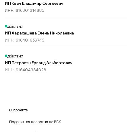
ИП Квач Владимир Сергеевич
ИНН: 616301314685
ДЕЙСТВУЕТ
ИП Харахашева Елена Николаевна
ИНН: 616401656749
ДЕЙСТВУЕТ
ИП Петросян Ерванд Альбертович
ИНН: 616404384028
О проекте
Поделиться новостью на РБК