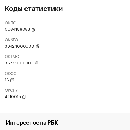
Коды статистики
ОКПО
0064186083
ОКАТО
36424000000
ОКТМО
36724000001
ОКФС
16
ОКОГУ
4210015
Интересное на РБК