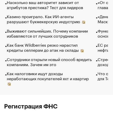
Насколько ваш авторитет зависит от
«От спо
атрибутов престижа? Тест для лидеров
глава к
Казино проиграло. Как ИИ-агенты
«Деньги
разрушают букмекерскую индустрию
Маск в 
Выживают сильнейших. Почему компании
Функции
избавляются от лучших сотрудников
основ э
Как банк Wildberries резко нарастил
ЕС раз
кредиты селлерам до атак на склады
нефти —
Сотрудники открыли новый способ вредить
Стресс 
компаниям. Зачем им это
доходов
Как налоговики ищут доходы
Что обв
неработающих покупателей яхт и квартир
для Tel
Регистрация ФНС