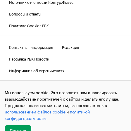
Источник отчетности Контур.Фокус
Вопросы и ответы
Политика Cookies РБК
Контактная информация
Редакция
Рассылка РБК Новости
Информация об ограничениях
Правовая информация
О соблюдении авторских прав
Мы используем cookie. Это позволяет нам анализировать
© АО «РОСБИЗНЕСКОНСАЛТИНГ»,
1995–2026.
Сообщения
и материалы информационного агентства «РБК»
взаимодействие посетителей с сайтом и делать его лучше.
(зарегистрировано Федеральной службой по надзору в сфере
Продолжая пользоваться сайтом, вы соглашаетесь с
связи, информационных технологий и массовых
использованием файлов cookie
и
политикой
коммуникаций (Роскомнадзор) 09.12.2015 за номером ИА
№ФС77-63848) сопровождаются пометкой «РБК». Отдельные
конфиденциальности
.
публикации могут содержать информацию,
не предназначенную для пользователей
до 18 лет.
companycardsfeedback@rbc.ru