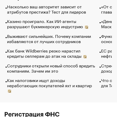
Насколько ваш авторитет зависит от
«От спо
атрибутов престижа? Тест для лидеров
глава к
Казино проиграло. Как ИИ-агенты
«Деньги
разрушают букмекерскую индустрию
Маск в 
Выживают сильнейших. Почему компании
Функции
избавляются от лучших сотрудников
основ э
Как банк Wildberries резко нарастил
ЕС раз
кредиты селлерам до атак на склады
нефти —
Сотрудники открыли новый способ вредить
Стресс 
компаниям. Зачем им это
доходов
Как налоговики ищут доходы
Что обв
неработающих покупателей яхт и квартир
для Tel
Регистрация ФНС