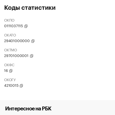
Коды статистики
ОКПО
0111037115
ОКАТО
29401000000
ОКТМО
29701000001
ОКФС
16
ОКОГУ
4210015
Интересное на РБК