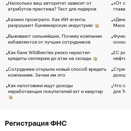
Насколько ваш авторитет зависит от
«От спо
атрибутов престижа? Тест для лидеров
глава к
Казино проиграло. Как ИИ-агенты
«Деньги
разрушают букмекерскую индустрию
Маск в 
Выживают сильнейших. Почему компании
Функции
избавляются от лучших сотрудников
основ э
Как банк Wildberries резко нарастил
ЕС раз
кредиты селлерам до атак на склады
нефти —
Сотрудники открыли новый способ вредить
Стресс 
компаниям. Зачем им это
доходов
Как налоговики ищут доходы
Что обв
неработающих покупателей яхт и квартир
для Tel
Регистрация ФНС