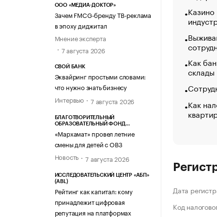
ООО «МЕДИА-ДОКТОР»
Казино
Зачем FMCG-бренду ТВ-реклама
индуст
в эпоху диджитал
Выжива
Мнение эксперта
сотруд
7 августа 2026
Как бан
СВОЙ БАНК
склады
Эквайринг простыми словами:
Сотрудн
что нужно знать бизнесу
Интервью
7 августа 2026
Как нал
кварти
БЛАГОТВОРИТЕЛЬНЫЙ
ОБРАЗОВАТЕЛЬНЫЙ ФОНД
«МАРХАМАТ»
«Мархамат» провел летние
смены для детей с ОВЗ
Новость
7 августа 2026
Регист
ИССЛЕДОВАТЕЛЬСКИЙ ЦЕНТР «АБП»
(ABL)
Дата регистр
Рейтинг как капитал: кому
принадлежит цифровая
Код налогово
репутация на платформах