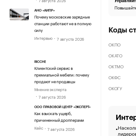
Управляйт
Повышайте
АНО «АИПР»
Почему московские зарядные
станции работают не в полную
Коды с
силу
Интервью
7 августа 2026
ОКПО
ОКАТО
RICCHE
ОКТМО
Клиентский сервис в
премиальной мебели: почему
ОКФС
продают не продавцы
ОКОГУ
Мнение эксперта
7 августа 2026
ООО ПРАВОВОЙ ЦЕНТР «ЭКСПЕРТ»
Как взыскать ущерб,
Интер
причиненный дропперами
Насколь
Кейс
7 августа 2026
лидеро