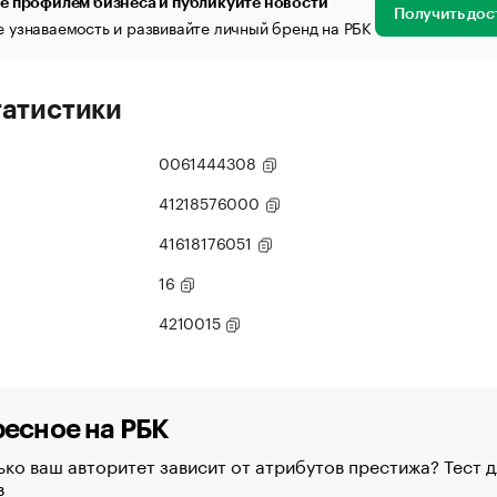
е профилем бизнеса и публикуйте новости
Получить дос
 узнаваемость и развивайте личный бренд на РБК
татистики
0061444308
41218576000
41618176051
16
4210015
есное на РБК
ко ваш авторитет зависит от атрибутов престижа? Тест д
в