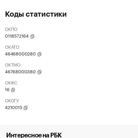
Коды статистики
ОКПО
0118572164
ОКАТО
46468000280
ОКТМО
46768000380
ОКФС
16
ОКОГУ
4210015
Интересное на РБК