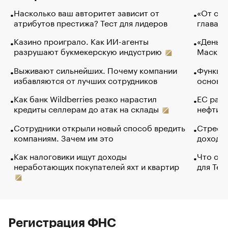
Насколько ваш авторитет зависит от
«От спо
атрибутов престижа? Тест для лидеров
глава к
Казино проиграло. Как ИИ-агенты
«Деньги
разрушают букмекерскую индустрию
Маск в 
Выживают сильнейших. Почему компании
Функции
избавляются от лучших сотрудников
основ э
Как банк Wildberries резко нарастил
ЕС раз
кредиты селлерам до атак на склады
нефти —
Сотрудники открыли новый способ вредить
Стресс 
компаниям. Зачем им это
доходов
Как налоговики ищут доходы
Что обв
неработающих покупателей яхт и квартир
для Tel
Регистрация ФНС