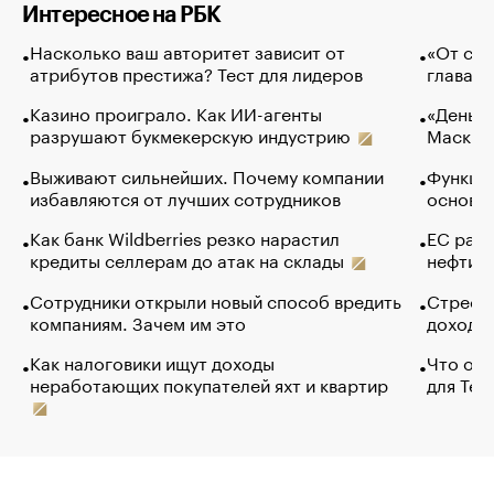
Интересное на РБК
Насколько ваш авторитет зависит от
«От спо
атрибутов престижа? Тест для лидеров
глава к
Казино проиграло. Как ИИ-агенты
«Деньги
разрушают букмекерскую индустрию
Маск в 
Выживают сильнейших. Почему компании
Функции
избавляются от лучших сотрудников
основ э
Как банк Wildberries резко нарастил
ЕС раз
кредиты селлерам до атак на склады
нефти —
Сотрудники открыли новый способ вредить
Стресс 
компаниям. Зачем им это
доходов
Как налоговики ищут доходы
Что обв
неработающих покупателей яхт и квартир
для Tel