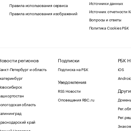
Источники данных
Правила использования сервиса
Источник отчетности 
Правила использования изображений
Вопросы и ответы
Политика Cookies РБК
Новости регионов
Подписки
РБК Н
анкт-Петербург и область
Подписка на РБК
iOS
катеринбург
Androi
Уведомления
Новосибирск
Други
RSS Новости
Башкортостан
Оповещения RBC.ru
Домены
ологодская область
Рег.об
Калининград
Рег.ре
раснодарский край
Знаком
Нижний Новгород