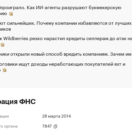
 проиграло. Как ИИ-агенты разрушают букмекерскую
рию
ют сильнейших. Почему компании избавляются от лучших
ников
к Wildberries резко нарастил кредиты селлерам до атак н
ики открыли новый способ вредить компаниям. Зачем им
оговики ищут доходы неработающих покупателей яхт и
р
рация ФНС
ации
28 марта 2014
го органа
7847