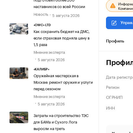
Информац
наставников со всей России
Компания
Новость
5 августа 2026
Управ
«OWC» LTD
Как сохранить бюджет на ДМС,
если страховая подняла цену в
Профиль
1,5 раза
Мнение эксперта
5 августа 2026
Профи
«КАЛИБР»
Оружейная мастерская в
Дата регистр
Москве: ремонт оружия и услуги
Регион
перед сезоном
Мнение эксперта
ОГРНИП
5 августа 2026
ИНН
Затраты на строительство ТЭС
для БАМа и Сухого Лога
выросли на треть