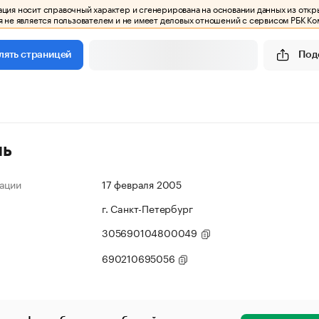
ия носит справочный характер и сгенерирована на основании данных из откр
 не является пользователем и не имеет деловых отношений с сервисом РБК Ко
Под
лять страницей
ль
ации
17 февраля 2005
г. Санкт-Петербург
305690104800049
690210695056