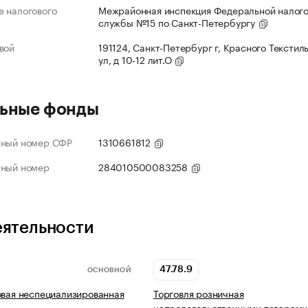
 налогового
Межрайонная инспекция Федеральной налог
службы №15 по Санкт-Петербургу
вой
191124, Санкт-Петербург г, Красного Текстил
ул, д 10-12 лит.О
ьные фонды
нный номер СФР
1310661812
нный номер
284010500083258
еятельности
47.78.9
ОСНОВНОЙ
овая неспециализированная
Торговля розничная
непродовольственными товарами,