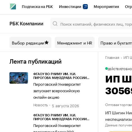
Подписка на РБК
Инвестиции
Мероприятия
Отр
Спорт
Школа управления РБК
РБК Образование
РБ
РБК Компании
Город
Стиль
Крипто
РБК Бизнес-среда
Дискусси
Выбор редакции
Менеджмент и HR
Право и бухгал
Спецпроекты СПб
Конференции СПб
Спецпроекты
Главная
ИП Ш
Технологии и медиа
Финансы
Рынок наличной валют
Лента публикаций
ДЕЙСТВУЕТ
ОБНО
ФГАОУ ВО РНИМУ ИМ. Н.И.
ИП Ш
ПИРОГОВА МИНЗДРАВА РОССИИ
(ПИРОГОВСКИЙ УНИВЕРСИТЕТ)
Пироговский Университет
3056
запускает всероссийскую
онлайн-акцию
Новость
Оптовая торгов
5 августа 2026
ИП Шигин Ник
ФГАОУ ВО РНИМУ ИМ. Н.И.
неспециализ
ПИРОГОВА МИНЗДРАВА РОССИИ
(ПИРОГОВСКИЙ УНИВЕРСИТЕТ)
Данные получен
Пироговский Университет
подготовил более 200