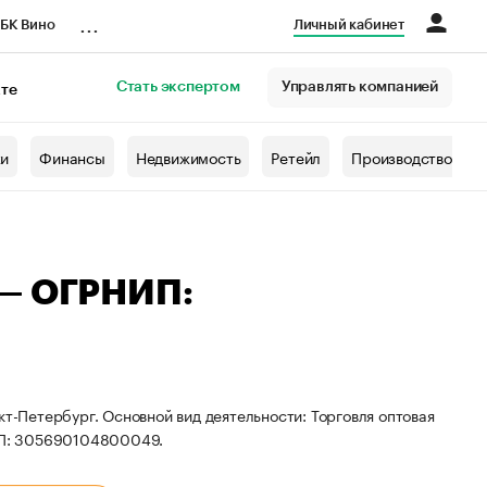
...
БК Вино
Личный кабинет
Стать экспертом
Управлять компанией
кте
азета
жи
Финансы
Недвижимость
Ретейл
Производство
 — ОГРНИП:
кт-Петербург. Основной вид деятельности: Торговля оптовая
ИП: 305690104800049.