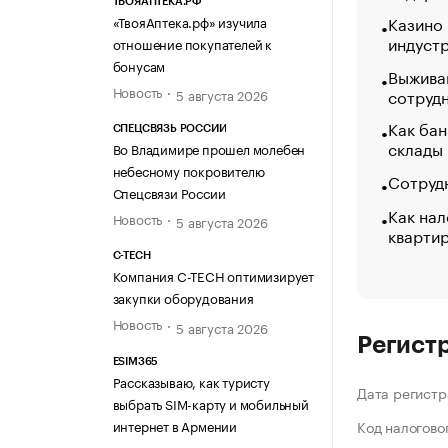
ТВОЯАПТЕКА.РФ
Казино
«ТвояАптека.рф» изучила
индуст
отношение покупателей к
бонусам
Выжива
Новость
сотруд
5 августа 2026
Как бан
СПЕЦСВЯЗЬ РОССИИ
склады
Во Владимире прошел молебен
небесному покровителю
Сотрудн
Спецсвязи России
Как нал
Новость
5 августа 2026
кварти
C-TECH
Компания C-TECH оптимизирует
закупки оборудования
Новость
5 августа 2026
Регист
ESIM365
Рассказываю, как туристу
Дата регистр
выбрать SIM-карту и мобильный
интернет в Армении
Код налогово