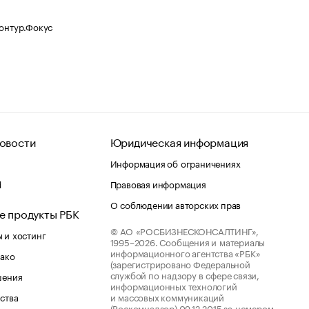
Контур.Фокус
овости
Юридическая информация
Информация об ограничениях
d
Правовая информация
О соблюдении авторских прав
е продукты РБК
© АО «РОСБИЗНЕСКОНСАЛТИНГ»,
 и хостинг
1995–2026.
Сообщения и материалы
информационного агентства «РБК»
лако
(зарегистрировано Федеральной
службой по надзору в сфере связи,
шения
информационных технологий
ства
и массовых коммуникаций
(Роскомнадзор) 09.12.2015 за номером