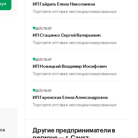
туп
ИП Гайдель Елена Николаевна
Торговля оптовая неспециализированная
ДЕЙСТВУЕТ
ИП Стаценко Сергей Валерьевич
Торговля оптовая неспециализированная
ДЕЙСТВУЕТ
ИП Новицкий Владимир Иосифович
Торговля оптовая неспециализированная
ДЕЙСТВУЕТ
ИП Гаренских Елена Александровна
Торговля оптовая неспециализированная
ля
«От спорта тело стареет иначе». Как живет глава ко
Другие предприниматели в
создавшей GTA