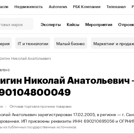
асли
Недвижимость
Autonews
РБК Компании
Телеканал
Р
К Курсы
РБК Life
Тренды
Визионеры
Национальные проекты
Эксперты
Кейсы
Мероприятия
О прое
онный клуб
Исследования
Кредитные рейтинги
Франшизы
Г
терия
IT и технологии
Малый бизнес
Маркетинг и прода
Проверка контрагентов
Политика
Экономика
Бизнес
игин Николай Анатольевич
ы
ВЛЕНО
игин Николай Анатольевич
90104800049
ля
Оптовая торговля прочими товарами
олай Анатольевич зарегистрирован 17.02.2005, в регионе — г. Сан
ированная. ИП присвоены реквизиты ИНН: 690210695056 и ОГРН
ы из публичных государственных источников.