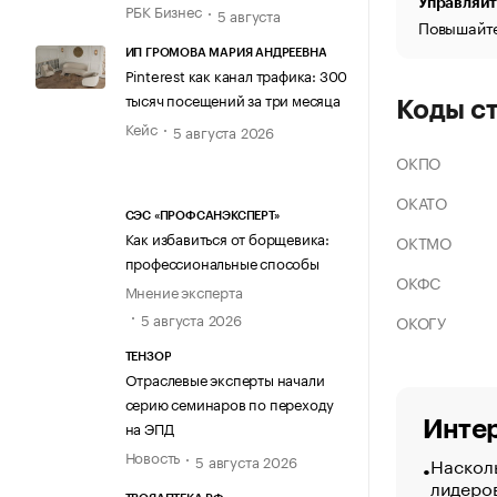
Управляйт
РБК Бизнес
5 августа
Повышайте
ИП ГРОМОВА МАРИЯ АНДРЕЕВНА
Pinterest как канал трафика: 300
тысяч посещений за три месяца
Коды с
Кейс
5 августа 2026
ОКПО
ОКАТО
СЭС «ПРОФСАНЭКСПЕРТ»
Как избавиться от борщевика:
ОКТМО
профессиональные способы
ОКФС
Мнение эксперта
5 августа 2026
ОКОГУ
ТЕНЗОР
Отраслевые эксперты начали
серию семинаров по переходу
Интер
на ЭПД
Новость
5 августа 2026
Насколь
лидеро